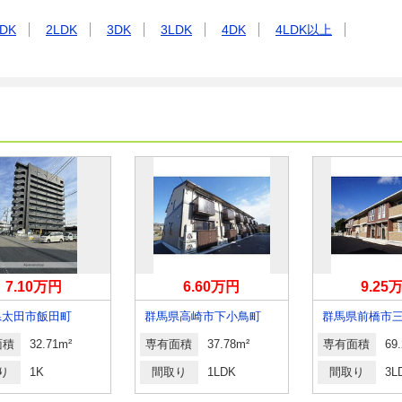
DK
2LDK
3DK
3LDK
4DK
4LDK以上
7.10万円
6.60万円
9.25
県太田市飯田町
群馬県高崎市下小鳥町
面積
32.71m²
専有面積
37.78m²
専有面積
69
り
1K
間取り
1LDK
間取り
3L