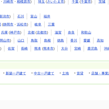
・
川崎市
・
相模原市
)
埼玉
(
さいたま市
)
千葉
(
千葉市
)
茨城
新潟市
)
石川
富山
福井
岡
(
静岡市
・
浜松市
)
岐阜
三重
兵庫
(
神戸市
)
京都
(
京都市
)
滋賀
奈良
和歌山
岡山市
)
山口
鳥取
島根
徳島
香川
愛媛
高知
市
)
佐賀
長崎
熊本
(
熊本市
)
大分
宮崎
鹿児島
沖
新築一戸建て
中古一戸建て
土地
賃貸
店舗・事業