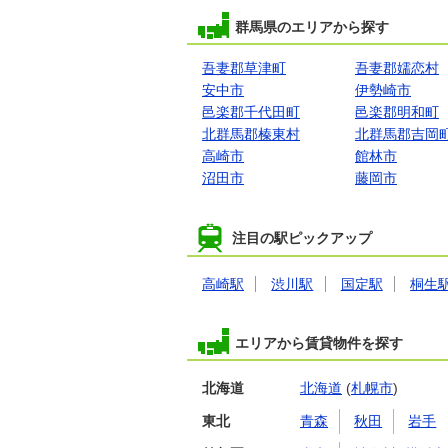
群馬県のエリアから探す
吾妻郡草津町
吾妻郡嬬恋村
安中市
伊勢崎市
邑楽郡千代田町
邑楽郡明和町
北群馬郡榛東村
北群馬郡吉岡
高崎市
館林市
沼田市
藤岡市
注目の駅ピックアップ
高崎駅
渋川駅
国定駅
桐生
エリアから賃貸物件を探す
北海道
北海道
(
札幌市
)
東北
青森
秋田
岩手