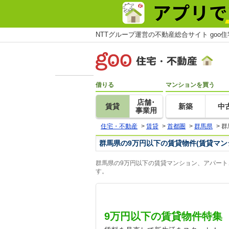
NTTグループ運営の不動産総合サイト goo
借りる
マンションを買う
店舗･
賃貸
新築
中
事業用
住宅・不動産
>
賃貸
>
首都圏
>
群馬県
>
群
群馬県の9万円以下の賃貸物件(賃貸マン
群馬県の9万円以下の賃貸マンション、アパート
す。
9万円以下の賃貸物件特集