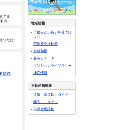
まざま。
ご案内！
地域情報
「住みたい街」を見つけ
よう
待つだけ！
不動産会社検索
家賃相場
暮らしデータ
マンションライブラリー
地図情報
主物件
不動産知識集
賃貸 部屋探しガイド
購入マニュアル
不動産用語集