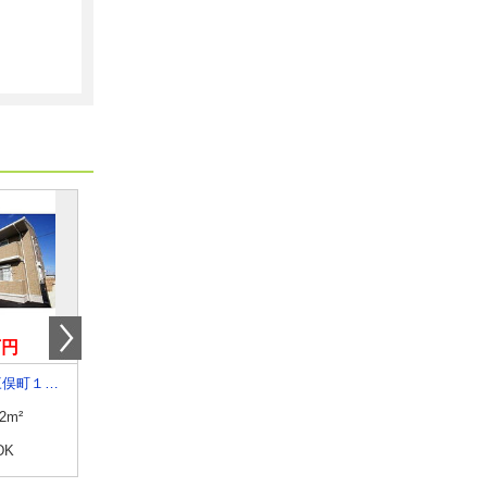
万円
5.50万円
8.50万円
群馬県前橋市三俣町１丁目
群馬県桐生市広沢町間ノ島
群馬県太田市飯田町
.2m²
専有面積
95.32m²
専有面積
48.2m²
DK
間取り
2SLDK
間取り
1LDK