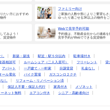
ファミリー向け
りたい方におすすめ
ご家族の人数や形によりご要望もさ
物件
ゆったり過ごせる3K以上の物件を
Webで見学予約可能
してみよう！
予約後は、不動産会社からの連絡を
、賃貸物件
見学予約がWebでできる賃貸物件
なし
新築・築浅
駅近・駅５分以内
駐車場付き
楽器相談可
ルームシェア（二人入居可）
フリーレント
貸
アパート
一戸建て・一軒家
分譲賃貸
礼金なし
オール電化
バイク置場
ガスコンロ２クチ
料なし
リフォーム・リノベーション済
保証人不要・保証人代行
家具付き
メゾネット
ターネット無料
エアコン付き
シニア・高齢者向け