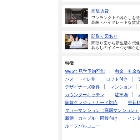
高級賃貸
ワンランク上の暮らしを送
高級・ハイグレードな賃貸
間取り図あり
間取り図から新生活を想像
暮らしのイメージが膨らむ
特徴
Webで見学予約可能
敷金・礼金
バス・トイレ別
ロフト付き
デザイナーズ物件
マンション
カウンターキッチン
駐車場
家賃クレジットカード対応
更新
タワーマンション（高層マンション）
新婚・カップル・同棲向け
イン
ルーフバルコニー