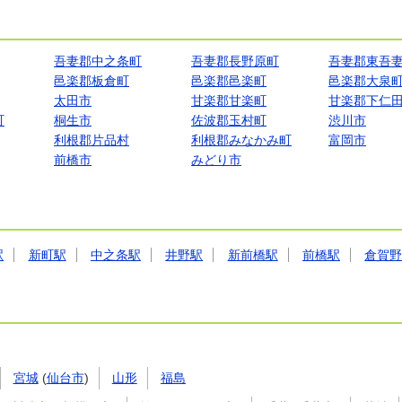
吾妻郡中之条町
吾妻郡長野原町
吾妻郡東吾
邑楽郡板倉町
邑楽郡邑楽町
邑楽郡大泉
太田市
甘楽郡甘楽町
甘楽郡下仁
町
桐生市
佐波郡玉村町
渋川市
利根郡片品村
利根郡みなかみ町
富岡市
前橋市
みどり市
駅
新町駅
中之条駅
井野駅
新前橋駅
前橋駅
倉賀
宮城
(
仙台市
)
山形
福島