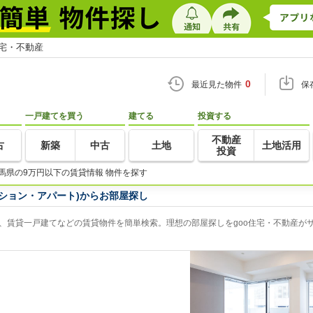
住宅・不動産
0
最近見た物件
保
一戸建てを買う
建てる
投資する
不動産
古
新築
中古
土地
土地活用
投資
馬県の9万円以下の賃貸情報 物件を探す
ション・アパート)からお部屋探し
、賃貸一戸建てなどの賃貸物件を簡単検索。理想の部屋探しをgoo住宅・不動産が