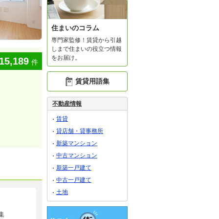
住まいのコラム
専門家監修！賃貸から引越
しまで住まいの役立つ情報
をお届け。
15,189
件
賃貸用語集
不動産情報
賃貸
貸店舗・貸事務所
新築マンション
中古マンション
新築一戸建て
中古一戸建て
土地
集