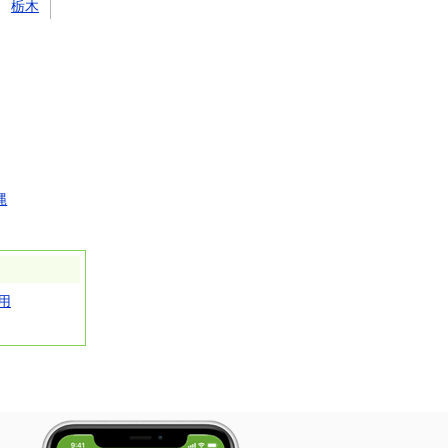
栃木
縄
用