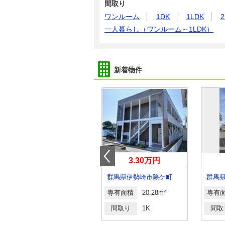
間取り
ワンルーム
1DK
1LDK
2
一人暮らし（ワンルーム～1LDK）
新着物件
5.90万円
3.30万円
群馬県高崎市新町
群馬県伊勢崎市除ケ町
群馬
専有面積
55.44m²
専有面積
20.28m²
専有
間取り
2LDK
間取り
1K
間取