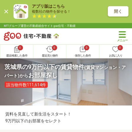
アプリ版はこちら
開く
複数社の物件を探せる！
NTTグループ運営の不動産総合サイト goo住宅・不動産
0
0
0
0
最近検索した条件
最近見た物件
保存した条件
お気に入り
茨城県の9万円以下の賃貸物件
(賃貸マンション・ア
お部屋探し
パート)
から
該当物件数111,614件
賃料を見直して新生活をスタート！
9万円以下のお部屋をセレクト