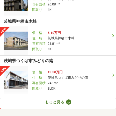
専有面積
26.08m²
間取り
1K
茨城県神栖市木崎
価 格
5.10万円
住 所
茨城県神栖市木崎
専有面積
21.81m²
間取り
1K
茨城県つくば市みどりの南
価 格
13.50万円
住 所
茨城県つくば市みどりの南
専有面積
74.1m²
間取り
3LDK
茨城県古河市三杉町２
もっと見る
価 格
5.40万円