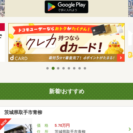
新着!おすすめ
茨城県取手市青柳
価 格
5.70万円
住 所
茨城県取手市青柳