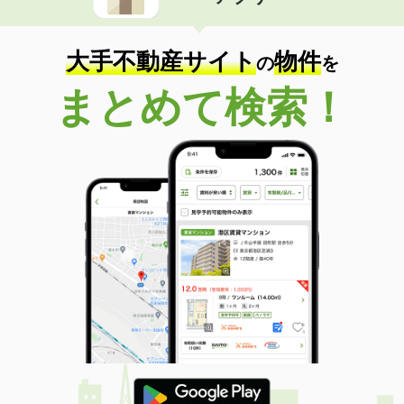
住 所
茨城県土浦市真鍋５
専有面積
48.84m²
間取り
3DK
大手不動産サイト
物件
の
を
茨城県つくば市松代５
まとめて検索！
価 格
11.80万円
住 所
茨城県つくば市松代５
専有面積
56.64m²
間取り
2LDK
茨城県古河市茶屋新田
価 格
5.60万円
住 所
茨城県古河市茶屋新田
専有面積
47.99m²
間取り
1LDK
茨城県鹿嶋市大字宮中
価 格
4.70万円