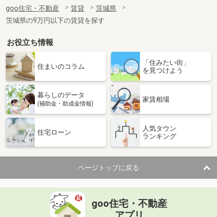
住 所
茨城県古河市三杉町２
goo住宅・不動産
賃貸
茨城県
専有面積
30.03m²
茨城県の9万円以下の賃貸を探す
間取り
ワンルーム
お役立ち情報
茨城県古河市東２
「住みたい街」
価 格
7.50万円
住まいのコラム
を見つけよう
住 所
茨城県古河市東２
専有面積
40.27m²
暮らしのデータ
間取り
1LDK
家賃相場
(補助金・助成金情報)
茨城県古河市大堤
人気タウン
住宅ローン
ランキング
価 格
5.80万円
住 所
茨城県古河市大堤
専有面積
45.06m²
ページトップに戻る
間取り
1LDK
茨城県土浦市真鍋５
goo住宅・不動産
価 格
4.70万円
アプリ