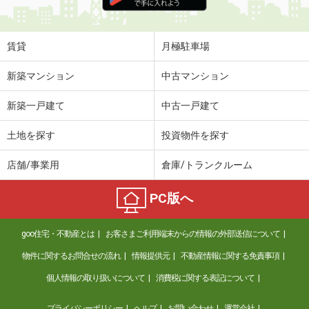
住 所
茨城県鹿嶋市大字宮中
専有面積
31.05m²
間取り
1K
賃貸
月極駐車場
茨城県取手市白山２
新築マンション
中古マンション
価 格
5.60万円
新築一戸建て
中古一戸建て
住 所
茨城県取手市白山２
専有面積
23.18m²
土地を探す
投資物件を探す
間取り
1K
店舗/事業用
倉庫/トランクルーム
茨城県つくば市高野
PC版へ
価 格
5.40万円
住 所
茨城県つくば市高野
goo住宅・不動産とは
お客さまご利用端末からの情報の外部送信について
専有面積
46.94m²
間取り
1LDK
物件に関するお問合せの流れ
情報提供元
不動産情報に関する免責事項
個人情報の取り扱いについて
消費税に関する表記について
茨城県結城市大字結城
プライバシーポリシー
ヘルプ
お問い合わせ
運営会社