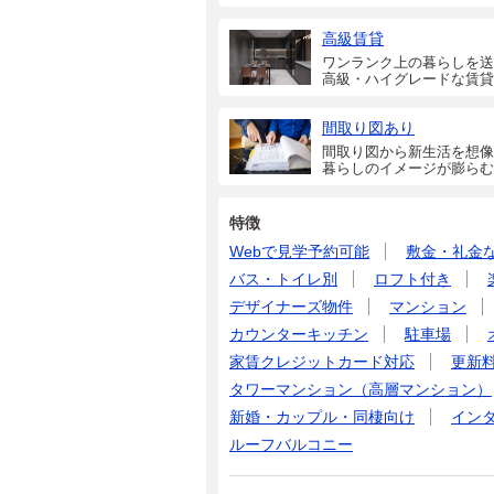
高級賃貸
ワンランク上の暮らしを送
高級・ハイグレードな賃貸
間取り図あり
間取り図から新生活を想像
暮らしのイメージが膨らむ
特徴
Webで見学予約可能
敷金・礼金
バス・トイレ別
ロフト付き
デザイナーズ物件
マンション
カウンターキッチン
駐車場
家賃クレジットカード対応
更新
タワーマンション（高層マンション）
新婚・カップル・同棲向け
イン
ルーフバルコニー