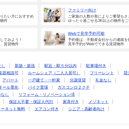
ファミリー向け
りたい方におすすめ
ご家族の人数や形によりご要望もさ
物件
ゆったり過ごせる3K以上の物件を
Webで見学予約可能
してみよう！
予約後は、不動産会社からの連絡を
、賃貸物件
見学予約がWebでできる賃貸物件
なし
新築・築浅
駅近・駅５分以内
駐車場付き
楽器相談可
ルームシェア（二人入居可）
フリーレント
貸
アパート
一戸建て・一軒家
分譲賃貸
礼金なし
オール電化
バイク置場
ガスコンロ２クチ
料なし
リフォーム・リノベーション済
保証人不要・保証人代行
家具付き
メゾネット
ターネット無料
エアコン付き
シニア・高齢者向け