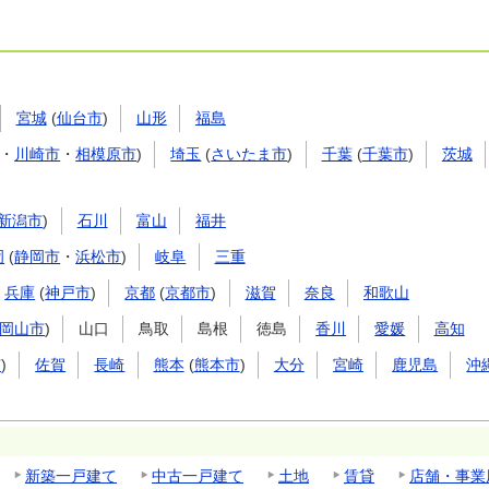
宮城
(
仙台市
)
山形
福島
・
川崎市
・
相模原市
)
埼玉
(
さいたま市
)
千葉
(
千葉市
)
茨城
新潟市
)
石川
富山
福井
岡
(
静岡市
・
浜松市
)
岐阜
三重
兵庫
(
神戸市
)
京都
(
京都市
)
滋賀
奈良
和歌山
岡山市
)
山口
鳥取
島根
徳島
香川
愛媛
高知
市
)
佐賀
長崎
熊本
(
熊本市
)
大分
宮崎
鹿児島
沖
新築一戸建て
中古一戸建て
土地
賃貸
店舗・事業