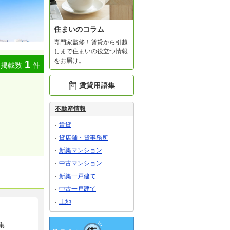
住まいのコラム
専門家監修！賃貸から引越
しまで住まいの役立つ情報
をお届け。
1
掲載数
件
賃貸用語集
不動産情報
賃貸
貸店舗・貸事務所
新築マンション
中古マンション
新築一戸建て
中古一戸建て
土地
集