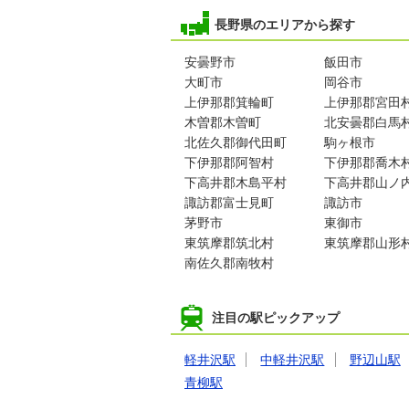
長野県のエリアから探す
安曇野市
飯田市
大町市
岡谷市
上伊那郡箕輪町
上伊那郡宮田
木曽郡木曽町
北安曇郡白馬
北佐久郡御代田町
駒ヶ根市
下伊那郡阿智村
下伊那郡喬木
下高井郡木島平村
下高井郡山ノ
諏訪郡富士見町
諏訪市
茅野市
東御市
東筑摩郡筑北村
東筑摩郡山形
南佐久郡南牧村
注目の駅ピックアップ
軽井沢駅
中軽井沢駅
野辺山駅
青柳駅