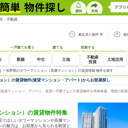
住宅・不動産
0
最近見た物件
保
一戸建てを買う
建てる
投資する
不動産
古
新築
中古
土地
土地活用
投資
県
>
長野県のタワーマンション（高層マンション）の賃貸情報 物件を探す
ョン）の賃貸物件(賃貸マンション・アパート)からお部屋探し
賃貸マンション、アパート、賃貸一戸建てなどの賃貸物件を簡単検索。理想の部屋探
ンション）の賃貸物件特集
見てほしいタワーマンションや高層マン
ンの魅力は、お部屋から見られる眺望と