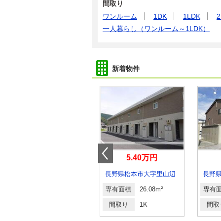
間取り
ワンルーム
1DK
1LDK
2
一人暮らし（ワンルーム～1LDK）
新着物件
6.50万円
5.40万円
長野県長野市大字上駒沢
長野県松本市大字里山辺
長野
専有面積
50.19m²
専有面積
26.08m²
専有
間取り
1LDK
間取り
1K
間取