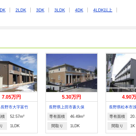
DK
2LDK
3DK
3LDK
4DK
4LDK以上
7.05万円
5.30万円
4.90
県長野市大字富竹
長野県上田市蒼久保
長野県松本市
面積
52.57m²
専有面積
46.49m²
専有面積
20
り
1LDK
間取り
1LDK
間取り
1K