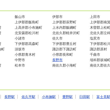
飯山市
伊那市
上田市
上伊那郡飯島町
上伊那郡辰野町
上伊那郡南
村
上高井郡小布施町
上水内郡飯綱町
木曽郡上松
村
北安曇郡松川村
北佐久郡軽井沢町
北佐久郡立
小諸市
佐久市
塩尻市
村
下伊那郡高森町
下伊那郡豊丘村
下伊那郡松
内町
須坂市
諏訪郡下諏訪町
諏訪郡原村
小県郡青木村
小県郡長和町
千曲市
中野市
長野市
埴科郡坂城
村
松本市
南佐久郡小海町
南佐久郡佐
長野駅
佐久平駅
小布施駅
豊野駅
臼田駅
富士見