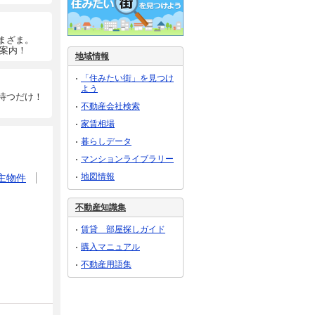
まざま。
ご案内！
地域情報
「住みたい街」を見つけ
よう
待つだけ！
不動産会社検索
家賃相場
暮らしデータ
マンションライブラリー
地図情報
主物件
不動産知識集
賃貸 部屋探しガイド
購入マニュアル
不動産用語集