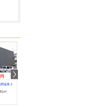
万円
6.70万円
6.20万円
浅間温泉２
長野県松本市小屋北１丁目
長野県長野市上松２丁
.81m²
専有面積
33.39m²
専有面積
53.46m²
間取り
1LDK
間取り
2LDK