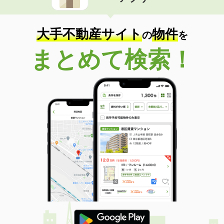
住 所
山口県山口市平井
専有面積
23.18m²
間取り
1K
大手不動産サイト
物件
の
を
山口県防府市大字仁井令
まとめて検索！
価 格
4.75万円
住 所
山口県防府市大字仁井令
専有面積
45.72m²
間取り
1LDK
山口県下関市吉見里町２
価 格
4.90万円
住 所
山口県下関市吉見里町２
専有面積
55.86m²
間取り
2LDK
山口県下関市伊倉新町２
価 格
8万円