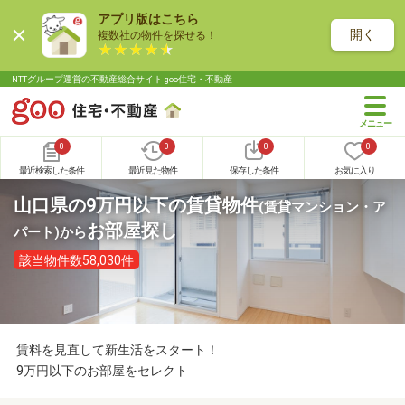
アプリ版はこちら
開く
複数社の物件を探せる！
NTTグループ運営の不動産総合サイト goo住宅・不動産
0
0
0
0
最近検索した条件
最近見た物件
保存した条件
お気に入り
山口県の9万円以下の賃貸物件
(賃貸マンション・ア
お部屋探し
パート)
から
該当物件数58,030件
賃料を見直して新生活をスタート！
9万円以下のお部屋をセレクト