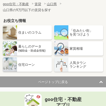
住 所
山口県下関市菊川町大字田部
goo住宅・不動産
賃貸
山口県
専有面積
45.11m²
山口県の9万円以下の賃貸を探す
間取り
2DK
お役立ち情報
山口県防府市大字仁井令
「住みたい街」
価 格
4.75万円
住まいのコラム
を見つけよう
住 所
山口県防府市大字仁井令
専有面積
45.72m²
暮らしのデータ
間取り
1LDK
家賃相場
(補助金・助成金情報)
山口県山口市金古曽町
人気タウン
住宅ローン
ランキング
価 格
6.60万円
住 所
山口県山口市金古曽町
専有面積
180m²
ページトップに戻る
間取り
5K
山口県山口市平井
goo住宅・不動産
価 格
3.80万円
アプリ