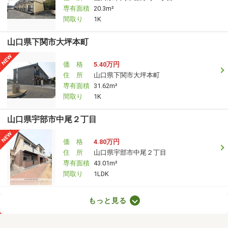
専有面積
20.3m²
間取り
1K
山口県下関市大坪本町
価 格
5.40万円
住 所
山口県下関市大坪本町
専有面積
31.62m²
間取り
1K
山口県宇部市中尾２丁目
価 格
4.80万円
住 所
山口県宇部市中尾２丁目
専有面積
43.01m²
間取り
1LDK
山口県下関市菊川町大字田部
もっと見る
価 格
5.98万円