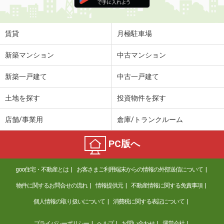
住 所
山口県下関市伊倉新町２
専有面積
58.07m²
間取り
2LDK
賃貸
月極駐車場
山口県下関市彦島田の首町２
新築マンション
中古マンション
価 格
6.48万円
新築一戸建て
中古一戸建て
住 所
山口県下関市彦島田の首町２
専有面積
55.58m²
土地を探す
投資物件を探す
間取り
2LDK
店舗/事業用
倉庫/トランクルーム
山口県下関市彦島迫町１
PC版へ
価 格
4.90万円
住 所
山口県下関市彦島迫町１
goo住宅・不動産とは
お客さまご利用端末からの情報の外部送信について
専有面積
46.06m²
間取り
1LDK
物件に関するお問合せの流れ
情報提供元
不動産情報に関する免責事項
個人情報の取り扱いについて
消費税に関する表記について
山口県下関市清末鞍馬１
プライバシーポリシー
ヘルプ
お問い合わせ
運営会社