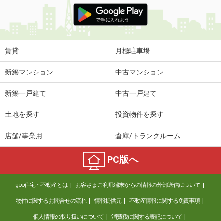
価 格
7.05万円
住 所
長野県長野市大字富竹
専有面積
52.57m²
間取り
1LDK
賃貸
月極駐車場
長野県塩尻市大字広丘堅石
新築マンション
中古マンション
価 格
4.30万円
新築一戸建て
中古一戸建て
住 所
長野県塩尻市大字広丘堅石
専有面積
50.81m²
土地を探す
投資物件を探す
間取り
2LDK
店舗/事業用
倉庫/トランクルーム
長野県塩尻市大字広丘高出
PC版へ
価 格
5.50万円
住 所
長野県塩尻市大字広丘高出
goo住宅・不動産とは
お客さまご利用端末からの情報の外部送信について
専有面積
49.5m²
間取り
2LDK
物件に関するお問合せの流れ
情報提供元
不動産情報に関する免責事項
個人情報の取り扱いについて
消費税に関する表記について
長野県松本市笹部１