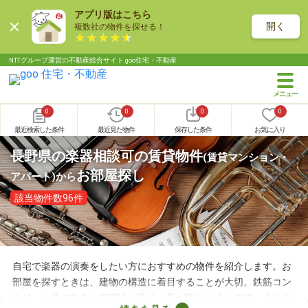
アプリ版はこちら
開く
複数社の物件を探せる！
NTTグループ運営の不動産総合サイト goo住宅・不動産
0
0
0
0
最近検索した条件
最近見た物件
保存した条件
お気に入り
長野県の楽器相談可の賃貸物件
(賃貸マンション・
お部屋探し
アパート)
から
該当物件数96件
自宅で楽器の演奏をしたい方におすすめの物件を紹介します。お
部屋を探すときは、建物の構造に着目することが大切。鉄筋コン
クリート造の物件は気密性が高く、音が漏れにくいので、小さめ