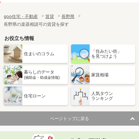
価 格
5.60万円
住 所
長野県長野市三輪５丁目
goo住宅・不動産
賃貸
長野県
専有面積
26.71m²
長野県の楽器相談可の賃貸を探す
間取り
1K
お役立ち情報
長野県松本市村井町北２丁目
「住みたい街」
価 格
8万円
住まいのコラム
を見つけよう
住 所
長野県松本市村井町北２丁目
専有面積
40.07m²
暮らしのデータ
間取り
1LDK
家賃相場
(補助金・助成金情報)
長野県諏訪市高島４
人気タウン
住宅ローン
ランキング
価 格
6.30万円
住 所
長野県諏訪市高島４
専有面積
23.61m²
ページトップに戻る
間取り
1K
長野県小諸市大字森山