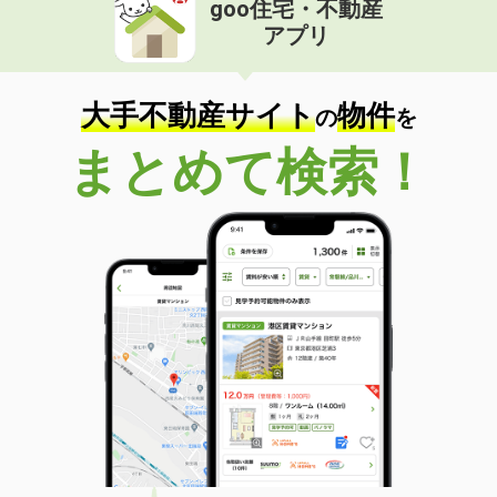
goo住宅・不動産
価 格
3.30万円
アプリ
住 所
長野県小諸市大字森山
専有面積
38.83m²
間取り
2K
大手不動産サイト
物件
の
を
長野県松本市大手１丁目
まとめて検索！
価 格
10.80万円
住 所
長野県松本市大手１丁目
専有面積
40.31m²
間取り
1LDK
長野県長野市伊勢宮３
価 格
6.80万円
住 所
長野県長野市伊勢宮３
専有面積
68.74m²
間取り
2LDK
長野県長野市大字富竹