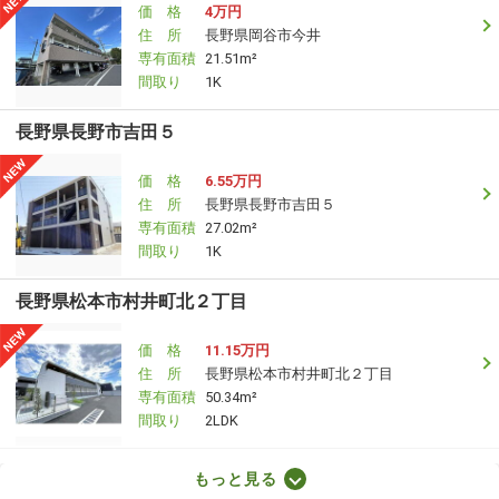
価 格
4万円
住 所
長野県岡谷市今井
専有面積
21.51m²
間取り
1K
長野県長野市吉田５
価 格
6.55万円
住 所
長野県長野市吉田５
専有面積
27.02m²
間取り
1K
長野県松本市村井町北２丁目
価 格
11.15万円
住 所
長野県松本市村井町北２丁目
専有面積
50.34m²
間取り
2LDK
長野県長野市三輪５丁目
もっと見る