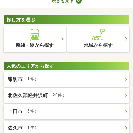
続きを見る
の音で演奏すればトラブルになりにくいでしょう。物件によって
演奏していい楽器のルールも異なるため、大家さんに確認してお
くことがおすすめです。
探し方を選ぶ
路線・駅から探す
地域から探す
人気のエリアから探す
諏訪市
（1件）
北佐久郡軽井沢町
（20件）
上田市
（6件）
佐久市
（1件）