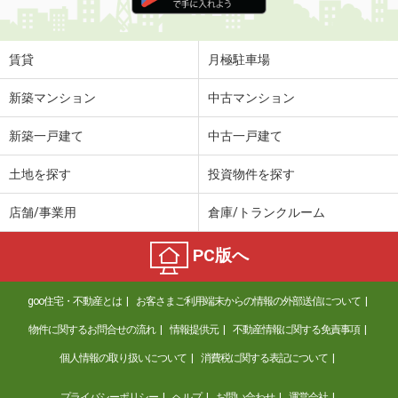
住 所
秋田県秋田市新屋松美ガ丘東町
専有面積
23.61m²
間取り
1K
賃貸
月極駐車場
秋田県秋田市仁井田新田１
新築マンション
中古マンション
価 格
5.60万円
新築一戸建て
中古一戸建て
住 所
秋田県秋田市仁井田新田１
専有面積
46.96m²
土地を探す
投資物件を探す
間取り
1LDK
店舗/事業用
倉庫/トランクルーム
秋田県秋田市保戸野千代田町
PC版へ
価 格
6.90万円
住 所
秋田県秋田市保戸野千代田町
goo住宅・不動産とは
お客さまご利用端末からの情報の外部送信について
専有面積
26.57m²
間取り
1K
物件に関するお問合せの流れ
情報提供元
不動産情報に関する免責事項
個人情報の取り扱いについて
消費税に関する表記について
秋田県秋田市寺内蛭根３
プライバシーポリシー
ヘルプ
お問い合わせ
運営会社