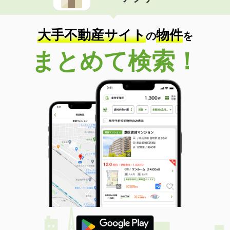
住 所
秋田県秋田市将軍野東３
専有面積
26.49m²
間取り
1K
大手不動産サイト
物件
の
を
秋田県由利本荘市新組町
まとめて検索！
価 格
5.90万円
住 所
秋田県由利本荘市新組町
専有面積
23.61m²
間取り
1K
秋田県秋田市新屋松美ガ丘東町
価 格
6.10万円
住 所
秋田県秋田市新屋松美ガ丘東町
専有面積
23.61m²
間取り
1K
秋田県秋田市新屋松美ガ丘東町
価 格
6.10万円