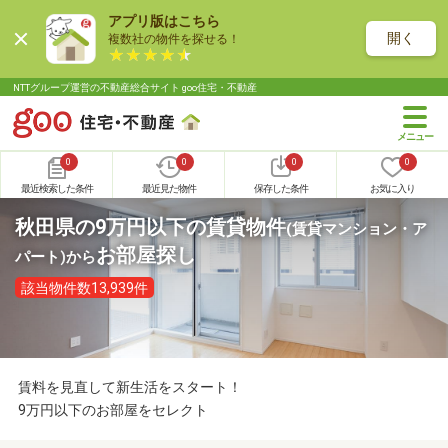
アプリ版はこちら
開く
複数社の物件を探せる！
NTTグループ運営の不動産総合サイト goo住宅・不動産
0
0
0
0
最近検索した条件
最近見た物件
保存した条件
お気に入り
秋田県の9万円以下の賃貸物件
(賃貸マンション・ア
お部屋探し
パート)
から
該当物件数13,939件
賃料を見直して新生活をスタート！
9万円以下のお部屋をセレクト