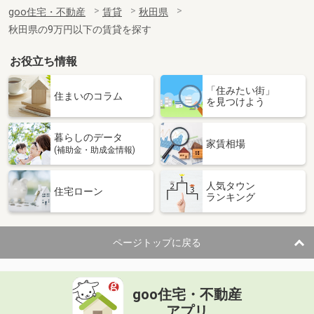
住 所
秋田県秋田市山王１
goo住宅・不動産
賃貸
秋田県
専有面積
76.39m²
秋田県の9万円以下の賃貸を探す
間取り
3LDK
お役立ち情報
秋田県秋田市大町４
「住みたい街」
価 格
7.40万円
住まいのコラム
を見つけよう
住 所
秋田県秋田市大町４
専有面積
23.61m²
暮らしのデータ
間取り
1K
家賃相場
(補助金・助成金情報)
秋田県秋田市千秋城下町
人気タウン
住宅ローン
ランキング
価 格
7.20万円
住 所
秋田県秋田市千秋城下町
専有面積
23.18m²
ページトップに戻る
間取り
1K
秋田県秋田市将軍野東３
goo住宅・不動産
価 格
6.20万円
アプリ