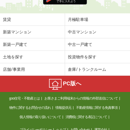
住 所
長野県塩尻市大字広丘高出
専有面積
26.49m²
間取り
1K
賃貸
月極駐車場
長野県長野市大字稲葉南俣
新築マンション
中古マンション
価 格
5.70万円
新築一戸建て
中古一戸建て
住 所
長野県長野市大字稲葉南俣
専有面積
29.25m²
土地を探す
投資物件を探す
間取り
1LDK
店舗/事業用
倉庫/トランクルーム
長野県上田市中央北３丁目
PC版へ
価 格
4.01万円
住 所
長野県上田市中央北３丁目
goo住宅・不動産とは
お客さまご利用端末からの情報の外部送信について
専有面積
28.98m²
間取り
2K
物件に関するお問合せの流れ
情報提供元
不動産情報に関する免責事項
個人情報の取り扱いについて
消費税に関する表記について
長野県須坂市大字野辺村石町
プライバシーポリシー
ヘルプ
お問い合わせ
運営会社