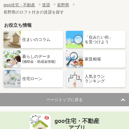
住 所
長野県塩尻市大字広丘高出
goo住宅・不動産
賃貸
長野県
専有面積
26.49m²
長野県のロフト付きの賃貸を探す
間取り
1K
お役立ち情報
長野県須坂市大字須坂
「住みたい街」
価 格
6.20万円
住まいのコラム
を見つけよう
住 所
長野県須坂市大字須坂
専有面積
20.81m²
暮らしのデータ
間取り
1K
家賃相場
(補助金・助成金情報)
長野県長野市大字稲葉
人気タウン
住宅ローン
ランキング
価 格
4.90万円
住 所
長野県長野市大字稲葉
専有面積
26.08m²
ページトップに戻る
間取り
1K
長野県佐久市佐久平駅北
goo住宅・不動産
価 格
6.60万円
アプリ