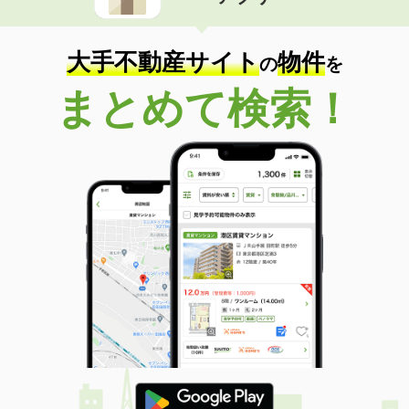
住 所
長野県佐久市佐久平駅北
専有面積
20.28m²
間取り
1K
大手不動産サイト
物件
の
を
長野県茅野市ちの
まとめて検索！
価 格
4.50万円
住 所
長野県茅野市ちの
専有面積
20.28m²
間取り
1K
長野県塩尻市大字広丘野村
価 格
5.40万円
住 所
長野県塩尻市大字広丘野村
専有面積
23.18m²
間取り
1K
長野県塩尻市大字広丘高出
価 格
4.70万円