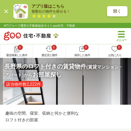
アプリ版はこちら
開く
複数社の物件を探せる！
NTTグループ運営の不動産総合サイト goo住宅・不動産
0
0
0
0
最近検索した条件
最近見た物件
保存した条件
お気に入り
長野県のロフト付きの賃貸物件
(賃貸マンション・
お部屋探し
アパート)
から
該当物件数2,222件
趣味の空間、寝室、収納と何かと便利な
ロフト付きの部屋