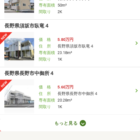
専有面積
50m²
間取り
2K
長野県須坂市臥竜４
価 格
5.80万円
住 所
長野県須坂市臥竜４
専有面積
23.18m²
間取り
1K
長野県長野市中御所４
価 格
5.60万円
住 所
長野県長野市中御所４
専有面積
20.28m²
間取り
1K
長野県塩尻市大字広丘高出
もっと見る
価 格
4.70万円