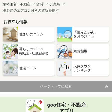
住 所
長野県松本市小屋南１丁目
goo住宅・不動産
賃貸
長野県
専有面積
40m²
長野県のエアコン付きの賃貸を探す
間取り
1LDK
お役立ち情報
長野県飯田市鼎上山
「住みたい街」
価 格
5.60万円
住まいのコラム
を見つけよう
住 所
長野県飯田市鼎上山
専有面積
22.7m²
暮らしのデータ
間取り
1K
家賃相場
(補助金・助成金情報)
長野県塩尻市大字広丘吉田
人気タウン
住宅ローン
ランキング
価 格
10.70万円
住 所
長野県塩尻市大字広丘吉田
専有面積
57.66m²
ページトップに戻る
間取り
2LDK
長野県松本市蟻ケ崎２丁目
goo住宅・不動産
価 格
14.60万円
アプリ