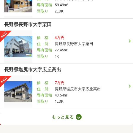
専有面積
58.48m²
間取り
2LDK
長野県長野市大字栗田
価 格
4万円
住 所
長野県長野市大字栗田
専有面積
22.45m²
間取り
1K
長野県塩尻市大字広丘高出
価 格
7万円
住 所
長野県塩尻市大字広丘高出
専有面積
43.54m²
間取り
1LDK
長野県松本市小屋南１丁目
もっと見る
価 格
5万円