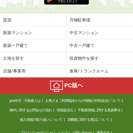
住 所
長野県塩尻市大字広丘吉田
専有面積
57.66m²
間取り
2LDK
賃貸
月極駐車場
長野県上田市生田
新築マンション
中古マンション
価 格
5.50万円
新築一戸建て
中古一戸建て
住 所
長野県上田市生田
専有面積
56.32m²
土地を探す
投資物件を探す
間取り
2LDK
店舗/事業用
倉庫/トランクルーム
長野県長野市川中島町原
PC版へ
価 格
6.30万円
住 所
長野県長野市川中島町原
goo住宅・不動産とは
お客さまご利用端末からの情報の外部送信について
専有面積
45.42m²
間取り
1LDK
物件に関するお問合せの流れ
情報提供元
不動産情報に関する免責事項
個人情報の取り扱いについて
消費税に関する表記について
長野県長野市大字稲葉日詰
プライバシーポリシー
ヘルプ
お問い合わせ
運営会社