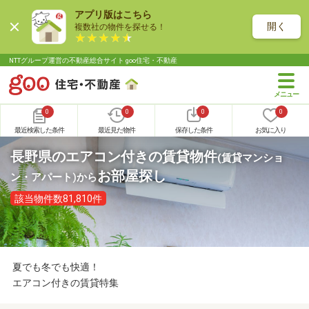
アプリ版はこちら
開く
複数社の物件を探せる！
NTTグループ運営の不動産総合サイト goo住宅・不動産
0
0
0
0
最近検索した条件
最近見た物件
保存した条件
お気に入り
長野県のエアコン付きの賃貸物件
(賃貸マンショ
お部屋探し
ン・アパート)
から
該当物件数81,810件
夏でも冬でも快適！
エアコン付きの賃貸特集