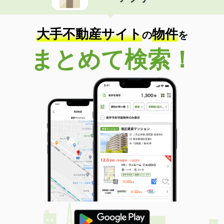
住 所
長野県松本市蟻ケ崎２丁目
専有面積
67.28m²
間取り
2LDK
大手不動産サイト
物件
の
を
長野県長野市大字南長池
まとめて検索！
価 格
5.50万円
住 所
長野県長野市大字南長池
専有面積
25m²
間取り
1K
長野県松本市村井町南４丁目
価 格
7.95万円
住 所
長野県松本市村井町南４丁目
専有面積
47.98m²
間取り
1LDK
長野県塩尻市大字広丘吉田
価 格
10.60万円