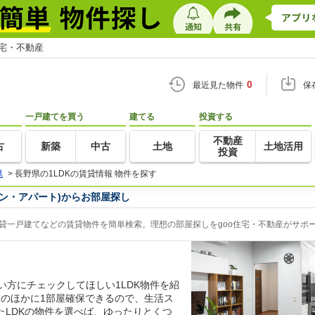
住宅・不動産
0
最近見た物件
保
一戸建てを買う
建てる
投資する
不動産
古
新築
中古
土地
土地活用
投資
県
>
長野県の1LDKの賃貸情報 物件を探す
ョン・アパート)からお部屋探し
賃貸一戸建てなどの賃貸物件を簡単検索。理想の部屋探しをgoo住宅・不動産がサポ
い方にチェックしてほしい1LDK物件を紹
ンのほかに1部屋確保できるので、生活ス
たLDKの物件を選べば、ゆったりとくつ