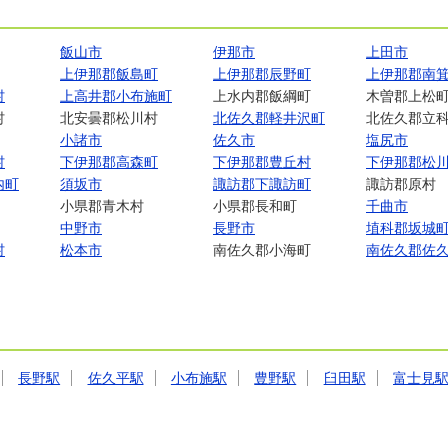
飯山市
伊那市
上田市
上伊那郡飯島町
上伊那郡辰野町
上伊那郡南
村
上高井郡小布施町
上水内郡飯綱町
木曽郡上松
村
北安曇郡松川村
北佐久郡軽井沢町
北佐久郡立
小諸市
佐久市
塩尻市
村
下伊那郡高森町
下伊那郡豊丘村
下伊那郡松
内町
須坂市
諏訪郡下諏訪町
諏訪郡原村
小県郡青木村
小県郡長和町
千曲市
中野市
長野市
埴科郡坂城
村
松本市
南佐久郡小海町
南佐久郡佐
長野駅
佐久平駅
小布施駅
豊野駅
臼田駅
富士見