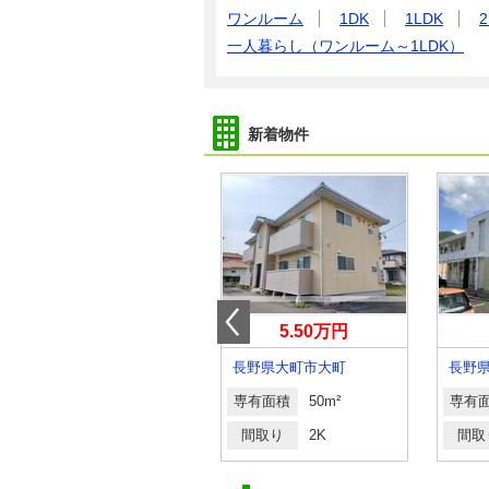
ワンルーム
1DK
1LDK
2
一人暮らし（ワンルーム～1LDK）
新着物件
5.20万円
5.50万円
長野県岡谷市川岸上３丁目
長野県大町市大町
長野
専有面積
71.62m²
専有面積
50m²
専有
間取り
3LDK
間取り
2K
間取