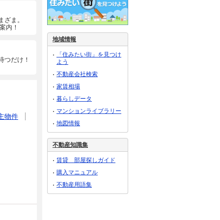
まざま。
ご案内！
地域情報
「住みたい街」を見つけ
待つだけ！
よう
不動産会社検索
家賃相場
暮らしデータ
マンションライブラリー
主物件
地図情報
不動産知識集
賃貸 部屋探しガイド
購入マニュアル
不動産用語集