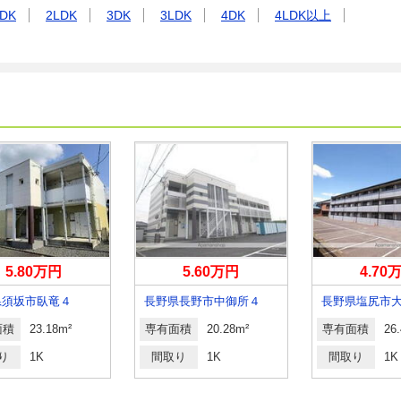
DK
2LDK
3DK
3LDK
4DK
4LDK以上
5.80万円
5.60万円
4.70
県須坂市臥竜４
長野県長野市中御所４
面積
23.18m²
専有面積
20.28m²
専有面積
26
り
1K
間取り
1K
間取り
1K