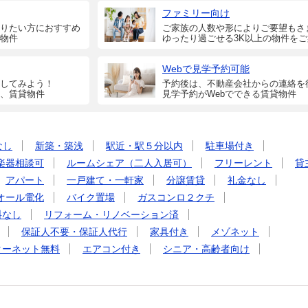
ファミリー向け
りたい方におすすめ
ご家族の人数や形によりご要望もさ
物件
ゆったり過ごせる3K以上の物件を
Webで見学予約可能
してみよう！
予約後は、不動産会社からの連絡を
、賃貸物件
見学予約がWebでできる賃貸物件
なし
新築・築浅
駅近・駅５分以内
駐車場付き
楽器相談可
ルームシェア（二人入居可）
フリーレント
貸
アパート
一戸建て・一軒家
分譲賃貸
礼金なし
オール電化
バイク置場
ガスコンロ２クチ
料なし
リフォーム・リノベーション済
保証人不要・保証人代行
家具付き
メゾネット
ターネット無料
エアコン付き
シニア・高齢者向け