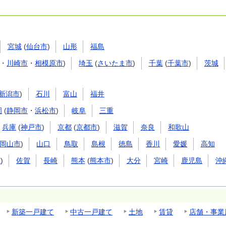
宮城
(
仙台市
)
山形
福島
・
川崎市
・
相模原市
)
埼玉
(
さいたま市
)
千葉
(
千葉市
)
茨城
新潟市
)
石川
富山
福井
岡
(
静岡市
・
浜松市
)
岐阜
三重
兵庫
(
神戸市
)
京都
(
京都市
)
滋賀
奈良
和歌山
岡山市
)
山口
鳥取
島根
徳島
香川
愛媛
高知
市
)
佐賀
長崎
熊本
(
熊本市
)
大分
宮崎
鹿児島
沖
新築一戸建て
中古一戸建て
土地
賃貸
店舗・事業