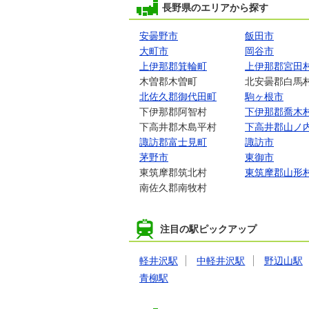
長野県のエリアから探す
安曇野市
飯田市
大町市
岡谷市
上伊那郡箕輪町
上伊那郡宮田
木曽郡木曽町
北安曇郡白馬
北佐久郡御代田町
駒ヶ根市
下伊那郡阿智村
下伊那郡喬木
下高井郡木島平村
下高井郡山ノ
諏訪郡富士見町
諏訪市
茅野市
東御市
東筑摩郡筑北村
東筑摩郡山形
南佐久郡南牧村
注目の駅ピックアップ
軽井沢駅
中軽井沢駅
野辺山駅
青柳駅