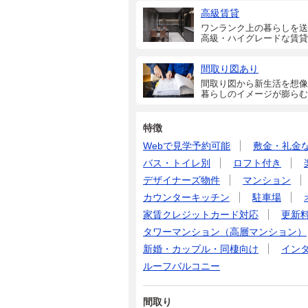
高級賃貸
ワンランク上の暮らしを送
高級・ハイグレードな賃貸
間取り図あり
間取り図から新生活を想像
暮らしのイメージが膨らむ
特徴
Webで見学予約可能
敷金・礼金
バス・トイレ別
ロフト付き
デザイナーズ物件
マンション
カウンターキッチン
駐車場
家賃クレジットカード対応
更新
タワーマンション（高層マンション）
新婚・カップル・同棲向け
イン
ルーフバルコニー
間取り