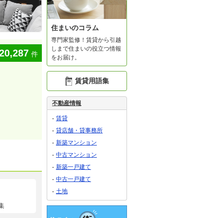
住まいのコラム
専門家監修！賃貸から引越
しまで住まいの役立つ情報
20,287
件
をお届け。
賃貸用語集
不動産情報
賃貸
貸店舗・貸事務所
新築マンション
中古マンション
新築一戸建て
中古一戸建て
土地
集