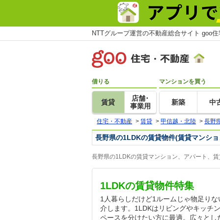
NTTグループ運営の不動産総合サイト goo
借りる
マンションを買う
店舗･
賃貸
新築
中
事業用
住宅・不動産
>
賃貸
>
甲信越・北陸
>
長野
長野県の1LDKの賃貸物件(賃貸マンシ
長野県の1LDKの賃貸マンション、アパート、
1LDKの賃貸物件特集
1人暮らしだけど1ルームじゃ物足りな
介します。1LDKはリビングやキッチ
ペースを分けたい方に最適。広々とし