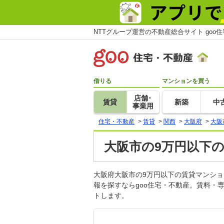
NTTグループ運営の不動産総合サイト goo
借りる
マンションを買う
店舗･
賃貸
新築
中
事業用
住宅・不動産
>
賃貸
>
関西
>
大阪府
>
大阪
大阪市の9万円以下の
大阪府大阪市の9万円以下の賃貸マンシ
報を探すならgoo住宅・不動産。賃料・
トします。