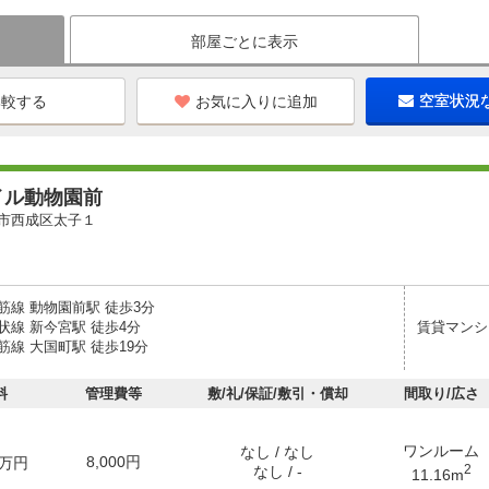
部屋ごとに表示
お気に入りに追加
空室状況
イル動物園前
市西成区太子１
筋線 動物園前駅 徒歩3分
状線 新今宮駅 徒歩4分
賃貸マンシ
線 大国町駅 徒歩19分
料
管理費等
敷/礼/保証/敷引・償却
間取り/広さ
ワンルーム
なし / なし
8,000円
万円
2
なし / -
11.16m