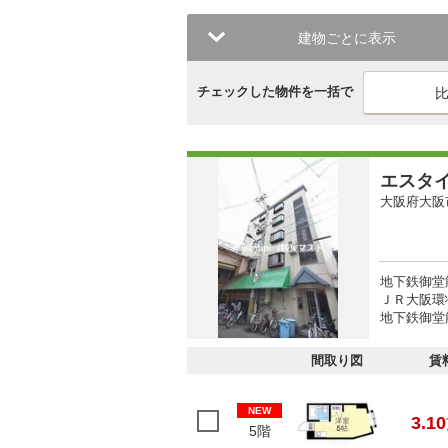
建物ごとに表示
チェックした物件を一括で
エスタ
大阪府大阪
地下鉄御堂
ＪＲ大阪環
地下鉄御堂筋
間取り図
賃
NEW
3.10
5階