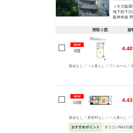
ＪＲ大阪環
地下鉄千日
阪神本線 野
間取り図
賃
NEW
4.40
6階
敷金なし
一人暮らし
ワンルーム
NEW
4.43
10階
敷金なし
更新料なし
一人暮らし
おすすめポイント
オリコンNo1の