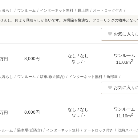
人暮らし
ワンルーム
インターネット無料
最上階
オートロック付き
せんし、何より見晴らしが良いです。お掃除も快適な、フローリングの物件となっ
お気に入り
ワンルーム
なし / なし
8,000円
万円
2
なし / -
11.03m
人暮らし
ワンルーム
駐車場(近隣含)
インターネット無料
角部屋
お気に入り
ワンルーム
なし / なし
8,000円
万円
2
なし / -
11.16m
ンルーム
駐車場(近隣含)
インターネット無料
オートロック付き
収納スペー