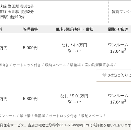
状線 野田駅 徒歩1分
前線 玉川駅 徒歩2分
賃貸マンシ
田駅 徒歩10分
料
管理費等
敷/礼/保証/敷引・償却
間取り/広さ
ワンルーム
なし / 4.4万円
5,000円
万円
2
なし / -
17.84m
南向き
オートロック付き
収納スペース
駐輪場
室内洗濯機置き場
お気に入り
ワンルーム
なし / 5.01万円
5,800円
万円
2
なし / -
17.84m
ワンルーム
最上階
角部屋
オートロック付き
収納スペース
賃貸住宅サービス。当店は宅建士取得率86％＆Google口コミ高評価を頂いておりま