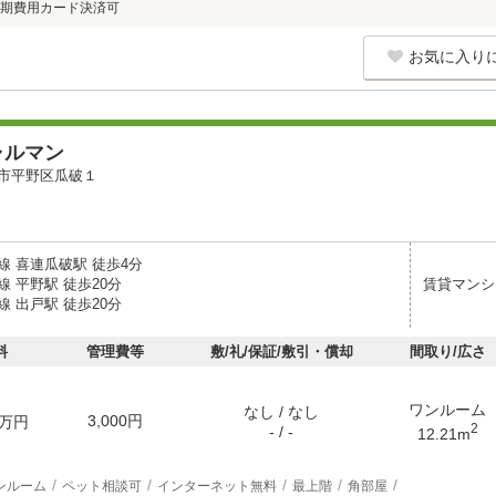
期費用カード決済可
お気に入り
ャルマン
市平野区瓜破１
線 喜連瓜破駅 徒歩4分
 平野駅 徒歩20分
賃貸マンシ
 出戸駅 徒歩20分
料
管理費等
敷/礼/保証/敷引・償却
間取り/広さ
ワンルーム
なし / なし
3,000円
万円
2
- / -
12.21m
ンルーム
ペット相談可
インターネット無料
最上階
角部屋