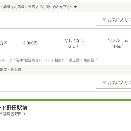
・詳細はお気軽に当店までお問い合わせ下さい★
お気に入り
ワンルーム
なし / なし
3,000円
万円
2
なし / -
16m
ンルーム
駐車場(近隣含)
ペット相談可
最上階
角部屋
部屋・最上階
お気に入り
ード野田駅前
市福島区野田３