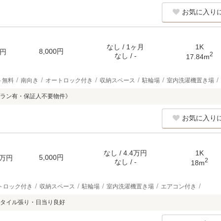
お気に入り
なし / 1ヶ月
1K
8,000円
円
2
なし / -
17.84m
ト無料
南向き
オートロック付き
収納スペース
駐輪場
室内洗濯機置き場
ラン有・保証人不要物件》
お気に入り
なし / 4.4万円
1K
5,000円
万円
2
なし / -
18m
トロック付き
収納スペース
駐輪場
室内洗濯機置き場
エアコン付き
タイル張り・日当り良好