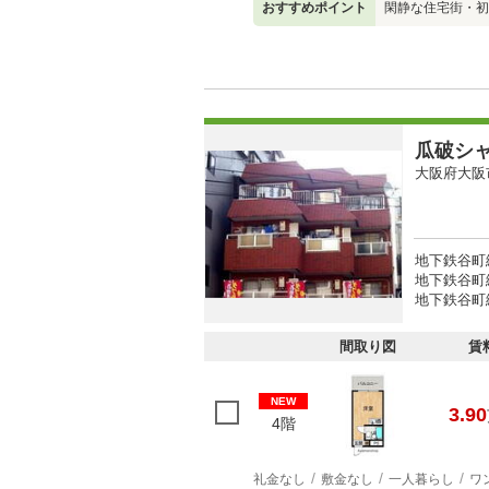
おすすめポイント
閑静な住宅街・初
瓜破シ
大阪府大阪
地下鉄谷町
地下鉄谷町線
地下鉄谷町線
間取り図
賃
NEW
3.90
4階
礼金なし
敷金なし
一人暮らし
ワ