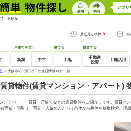
住宅・不動産
0
最近見た物件
保
一戸建てを買う
建てる
投資する
不動産
古
新築
中古
土地
土地活用
投資
市
>
大阪市の9万円以下の賃貸情報 物件一覧
賃貸物件(賃貸マンション・アパート) 
ョン、アパート、賃貸一戸建てなどの賃貸物件をご紹介します。賃貸マ
専有面積・間取り・写真・人気のこだわり条件から物件を簡単検索。理想