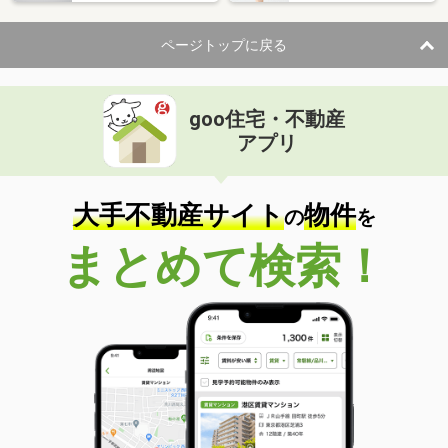
住 所
長野県諏訪市高島４
専有面積
23.61m²
ページトップに戻る
間取り
1K
長野県小諸市大字森山
goo住宅・不動産
価 格
3.30万円
アプリ
住 所
長野県小諸市大字森山
専有面積
38.83m²
間取り
2K
大手不動産サイト
物件
の
を
長野県松本市大手１丁目
まとめて検索！
価 格
10.80万円
住 所
長野県松本市大手１丁目
専有面積
40.31m²
間取り
1LDK
長野県長野市伊勢宮３
価 格
6.80万円