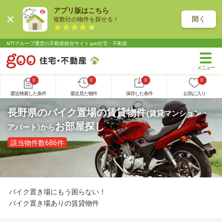
アプリ版はこちら
開く
複数社の物件を探せる！
NTTグループ運営の不動産総合サイト goo住宅・不動産
0
0
0
0
最近検索した条件
最近見た物件
保存した条件
お気に入り
長野県のバイク置場の賃貸物件
(賃貸マンション・
お部屋探し
アパート)
から
該当物件数686件
バイク置き場にもう困らない！
バイク置き場ありの賃貸物件