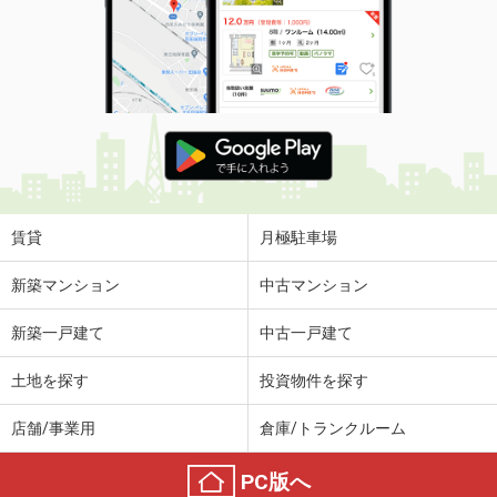
住 所
長野県長野市伊勢宮３
専有面積
68.74m²
間取り
2LDK
長野県長野市大字富竹
価 格
7.05万円
住 所
長野県長野市大字富竹
専有面積
52.57m²
間取り
1LDK
賃貸
月極駐車場
長野県塩尻市大字広丘堅石
新築マンション
中古マンション
価 格
4.30万円
新築一戸建て
中古一戸建て
住 所
長野県塩尻市大字広丘堅石
専有面積
50.81m²
土地を探す
投資物件を探す
間取り
2LDK
店舗/事業用
倉庫/トランクルーム
長野県塩尻市大字広丘高出
PC版へ
価 格
5.50万円