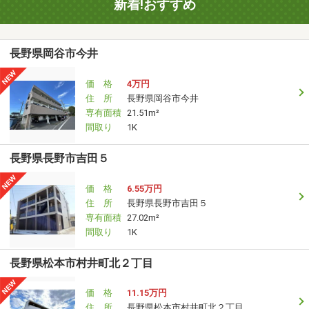
新着!おすすめ
長野県岡谷市今井
価 格
4万円
住 所
長野県岡谷市今井
専有面積
21.51m²
間取り
1K
長野県長野市吉田５
価 格
6.55万円
住 所
長野県長野市吉田５
専有面積
27.02m²
間取り
1K
長野県松本市村井町北２丁目
価 格
11.15万円
住 所
長野県松本市村井町北２丁目