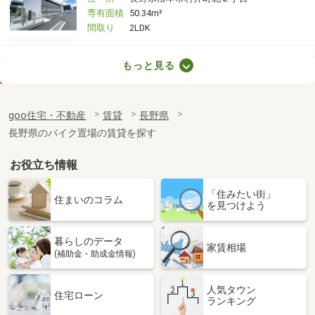
専有面積
50.34m²
間取り
2LDK
長野県長野市三輪５丁目
もっと見る
価 格
5.60万円
住 所
長野県長野市三輪５丁目
goo住宅・不動産
賃貸
長野県
専有面積
26.71m²
長野県のバイク置場の賃貸を探す
間取り
1K
お役立ち情報
長野県松本市村井町北２丁目
「住みたい街」
価 格
8万円
住まいのコラム
を見つけよう
住 所
長野県松本市村井町北２丁目
専有面積
40.07m²
暮らしのデータ
間取り
1LDK
家賃相場
(補助金・助成金情報)
長野県諏訪市高島４
人気タウン
住宅ローン
ランキング
価 格
6.30万円