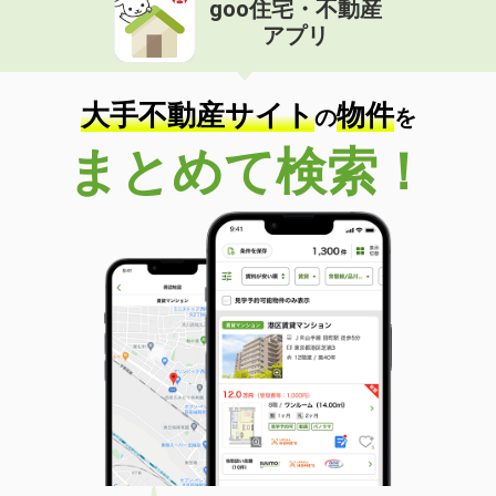
goo住宅・不動産
価 格
6.40万円
アプリ
住 所
長野県長野市大字稲葉中千田
専有面積
31.39m²
間取り
ワンルーム
大手不動産サイト
物件
の
を
長野県松本市浅間温泉２
まとめて検索！
価 格
4.80万円
住 所
長野県松本市浅間温泉２
専有面積
20.81m²
間取り
1K
長野県松本市波田
価 格
5.10万円
住 所
長野県松本市波田
専有面積
51.05m²
間取り
2DK
長野県松本市浅間温泉２