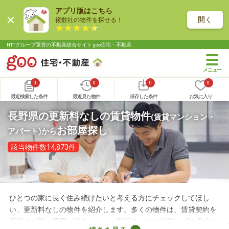
アプリ版はこちら
開く
複数社の物件を探せる！
NTTグループ運営の不動産総合サイト goo住宅・不動産
0
0
0
0
最近検索した条件
最近見た物件
保存した条件
お気に入り
長野県の更新料なしの賃貸物件
(賃貸マンション・
お部屋探し
アパート)
から
該当物件数14,873件
ひとつの家に長く住み続けたいと考える方にチェックしてほし
い、更新料なしの物件を紹介します。多くの物件は、賃貸契約を
更新する際に費用が発生します。更新のたびに家賃1～2カ月分を