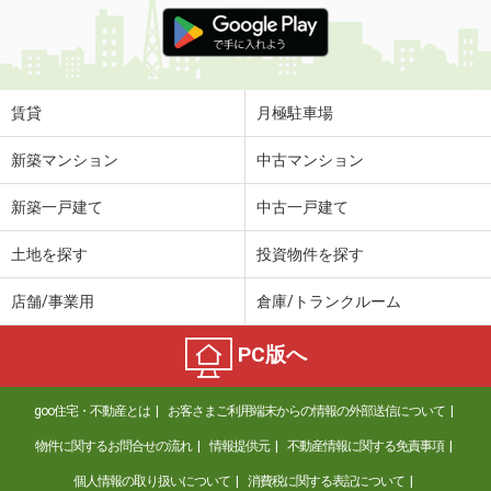
価 格
4.90万円
住 所
長野県松本市浅間温泉２
専有面積
20.81m²
間取り
1K
賃貸
月極駐車場
長野県松本市沢村３
新築マンション
中古マンション
価 格
5.20万円
新築一戸建て
中古一戸建て
住 所
長野県松本市沢村３
専有面積
23.18m²
土地を探す
投資物件を探す
間取り
1K
店舗/事業用
倉庫/トランクルーム
長野県飯田市鼎切石
PC版へ
価 格
7.15万円
住 所
長野県飯田市鼎切石
goo住宅・不動産とは
お客さまご利用端末からの情報の外部送信について
専有面積
58.94m²
間取り
2LDK
物件に関するお問合せの流れ
情報提供元
不動産情報に関する免責事項
個人情報の取り扱いについて
消費税に関する表記について
長野県松本市平田西１