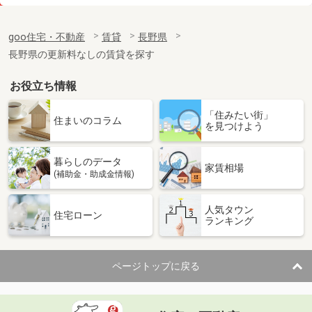
価 格
4.90万円
住 所
長野県松本市浅間温泉２
goo住宅・不動産
賃貸
長野県
専有面積
20.81m²
長野県の更新料なしの賃貸を探す
間取り
1K
お役立ち情報
長野県松本市小屋北１丁目
「住みたい街」
価 格
6.70万円
住まいのコラム
を見つけよう
住 所
長野県松本市小屋北１丁目
専有面積
33.39m²
暮らしのデータ
間取り
1LDK
家賃相場
(補助金・助成金情報)
長野県長野市上松２丁目
人気タウン
住宅ローン
ランキング
価 格
6.20万円
住 所
長野県長野市上松２丁目
専有面積
53.46m²
ページトップに戻る
間取り
2LDK
長野県長野市大字稲葉中千田