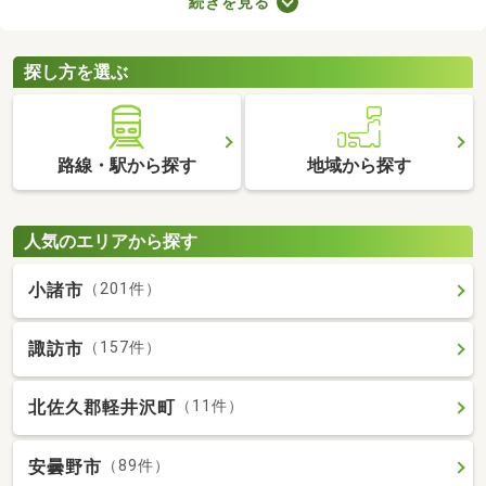
続きを見る
支払わなければならないので、支出が増える点がデメリットだと
いえるでしょう。更新料なしの物件なら支出を抑えられるため、
お気に入りのお部屋に長く住めますよ。
探し方を選ぶ
路線・駅から探す
地域から探す
人気のエリアから探す
小諸市
（201件）
諏訪市
（157件）
北佐久郡軽井沢町
（11件）
安曇野市
（89件）