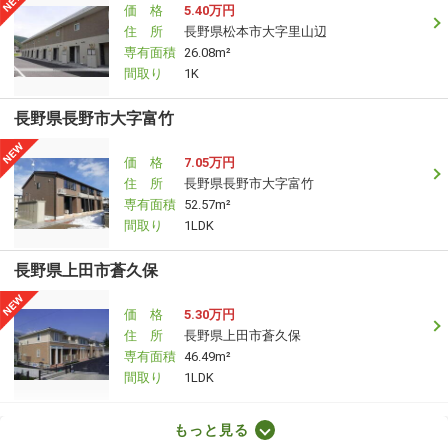
価 格
5.40万円
住 所
長野県松本市大字里山辺
専有面積
26.08m²
間取り
1K
長野県長野市大字富竹
価 格
7.05万円
住 所
長野県長野市大字富竹
専有面積
52.57m²
間取り
1LDK
長野県上田市蒼久保
価 格
5.30万円
住 所
長野県上田市蒼久保
専有面積
46.49m²
間取り
1LDK
長野県松本市浅間温泉２
もっと見る