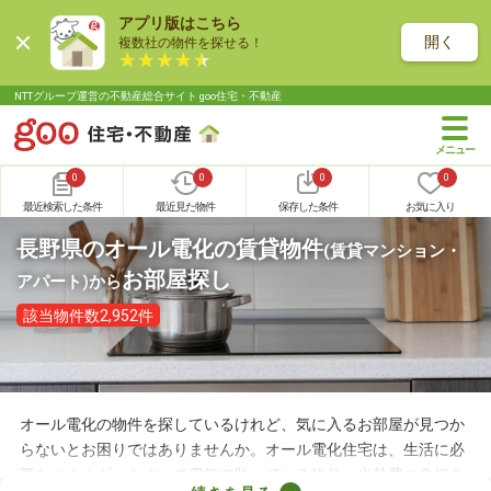
アプリ版はこちら
開く
複数社の物件を探せる！
NTTグループ運営の不動産総合サイト goo住宅・不動産
0
0
0
0
最近検索した条件
最近見た物件
保存した条件
お気に入り
長野県のオール電化の賃貸物件
(賃貸マンション・
お部屋探し
アパート)
から
該当物件数2,952件
オール電化の物件を探しているけれど、気に入るお部屋が見つか
らないとお困りではありませんか。オール電化住宅は、生活に必
要なエネルギーをすべて電気で賄っている物件。光熱費の負担を