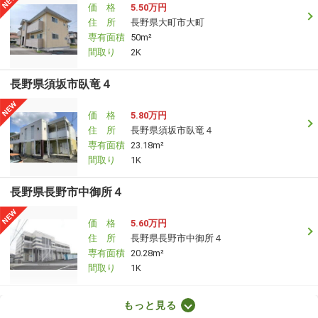
価 格
5.50万円
住 所
長野県大町市大町
専有面積
50m²
間取り
2K
長野県須坂市臥竜４
価 格
5.80万円
住 所
長野県須坂市臥竜４
専有面積
23.18m²
間取り
1K
長野県長野市中御所４
価 格
5.60万円
住 所
長野県長野市中御所４
専有面積
20.28m²
間取り
1K
長野県塩尻市大字広丘高出
もっと見る