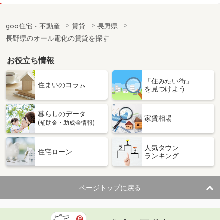
価 格
4.70万円
住 所
長野県塩尻市大字広丘高出
goo住宅・不動産
賃貸
長野県
専有面積
26.49m²
長野県のオール電化の賃貸を探す
間取り
1K
お役立ち情報
長野県須坂市大字須坂
「住みたい街」
価 格
6.20万円
住まいのコラム
を見つけよう
住 所
長野県須坂市大字須坂
専有面積
20.81m²
暮らしのデータ
間取り
1K
家賃相場
(補助金・助成金情報)
長野県長野市大字稲葉
人気タウン
住宅ローン
ランキング
価 格
4.90万円
住 所
長野県長野市大字稲葉
専有面積
26.08m²
ページトップに戻る
間取り
1K
長野県佐久市佐久平駅北