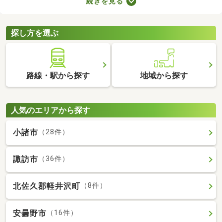
続きを見る
抑える、ガスの使用による火災リスクがないなどのメリットがあ
ります。ここでは、複数のメリットを得られるオール電化の物件
を紹介します。
探し方を選ぶ
路線・駅から探す
地域から探す
人気のエリアから探す
小諸市
（28件）
諏訪市
（36件）
北佐久郡軽井沢町
（8件）
安曇野市
（16件）