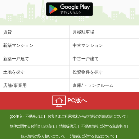
価 格
4.70万円
住 所
長野県塩尻市大字広丘高出
専有面積
26.49m²
間取り
1K
賃貸
月極駐車場
長野県長野市大字稲葉南俣
新築マンション
中古マンション
価 格
5.70万円
新築一戸建て
中古一戸建て
住 所
長野県長野市大字稲葉南俣
専有面積
29.25m²
土地を探す
投資物件を探す
間取り
1LDK
店舗/事業用
倉庫/トランクルーム
長野県上田市中央北３丁目
PC版へ
価 格
4.01万円
住 所
長野県上田市中央北３丁目
goo住宅・不動産とは
お客さまご利用端末からの情報の外部送信について
専有面積
28.98m²
間取り
2K
物件に関するお問合せの流れ
情報提供元
不動産情報に関する免責事項
個人情報の取り扱いについて
消費税に関する表記について
長野県須坂市大字野辺村石町