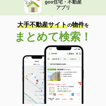
goo住宅・不動産
価 格
6.60万円
アプリ
住 所
長野県佐久市佐久平駅北
専有面積
20.28m²
間取り
1K
大手不動産サイト
物件
の
を
長野県茅野市ちの
まとめて検索！
価 格
4.50万円
住 所
長野県茅野市ちの
専有面積
20.28m²
間取り
1K
長野県塩尻市大字広丘野村
価 格
5.40万円
住 所
長野県塩尻市大字広丘野村
専有面積
23.18m²
間取り
1K
長野県塩尻市大字広丘高出