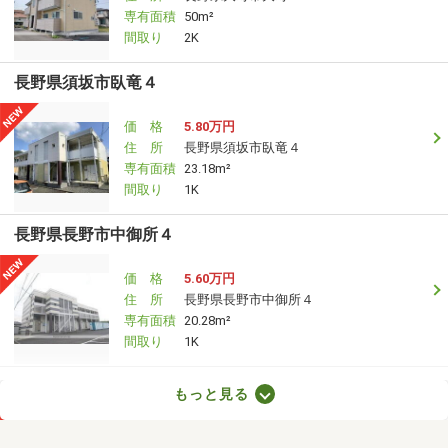
専有面積
50m²
間取り
2K
長野県須坂市臥竜４
価 格
5.80万円
住 所
長野県須坂市臥竜４
専有面積
23.18m²
間取り
1K
長野県長野市中御所４
価 格
5.60万円
住 所
長野県長野市中御所４
専有面積
20.28m²
間取り
1K
長野県塩尻市大字広丘高出
もっと見る
価 格
4.70万円