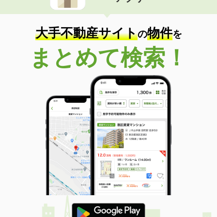
住 所
長野県佐久市佐久平駅北
専有面積
20.28m²
間取り
1K
大手不動産サイト
物件
の
を
長野県茅野市ちの
まとめて検索！
価 格
4.50万円
住 所
長野県茅野市ちの
専有面積
20.28m²
間取り
1K
長野県塩尻市大字広丘野村
価 格
5.40万円
住 所
長野県塩尻市大字広丘野村
専有面積
23.18m²
間取り
1K
長野県塩尻市大字広丘高出
価 格
4.70万円