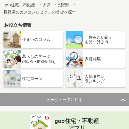
住 所
長野県塩尻市大字広丘高出
goo住宅・不動産
賃貸
長野県
専有面積
26.49m²
長野県のガスコンロ２クチの賃貸を探す
間取り
1K
お役立ち情報
長野県須坂市大字須坂
「住みたい街」
価 格
6.20万円
住まいのコラム
を見つけよう
住 所
長野県須坂市大字須坂
専有面積
20.81m²
暮らしのデータ
間取り
1K
家賃相場
(補助金・助成金情報)
長野県長野市大字稲葉
人気タウン
住宅ローン
ランキング
価 格
4.90万円
住 所
長野県長野市大字稲葉
専有面積
26.08m²
ページトップに戻る
間取り
1K
長野県佐久市佐久平駅北
goo住宅・不動産
価 格
6.60万円
アプリ