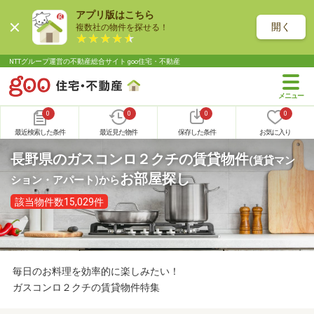
アプリ版はこちら
開く
複数社の物件を探せる！
NTTグループ運営の不動産総合サイト goo住宅・不動産
0
0
0
0
最近検索した条件
最近見た物件
保存した条件
お気に入り
長野県のガスコンロ２クチの賃貸物件
(賃貸マン
お部屋探し
ション・アパート)
から
該当物件数15,029件
毎日のお料理を効率的に楽しみたい！
ガスコンロ２クチの賃貸物件特集