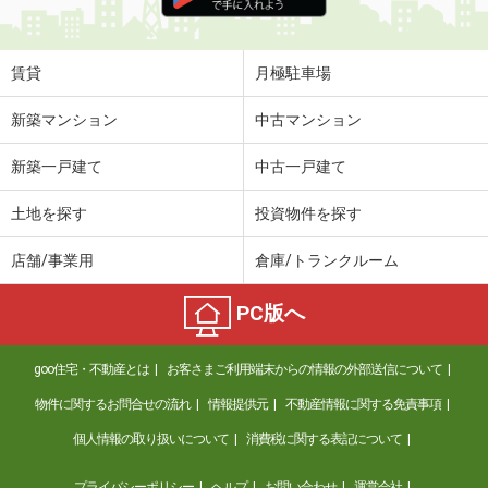
住 所
長野県塩尻市大字広丘高出
専有面積
26.49m²
間取り
1K
賃貸
月極駐車場
長野県長野市大字稲葉南俣
新築マンション
中古マンション
価 格
5.70万円
新築一戸建て
中古一戸建て
住 所
長野県長野市大字稲葉南俣
専有面積
29.25m²
土地を探す
投資物件を探す
間取り
1LDK
店舗/事業用
倉庫/トランクルーム
長野県上田市中央北３丁目
PC版へ
価 格
4.01万円
住 所
長野県上田市中央北３丁目
goo住宅・不動産とは
お客さまご利用端末からの情報の外部送信について
専有面積
28.98m²
間取り
2K
物件に関するお問合せの流れ
情報提供元
不動産情報に関する免責事項
個人情報の取り扱いについて
消費税に関する表記について
長野県須坂市大字野辺村石町
プライバシーポリシー
ヘルプ
お問い合わせ
運営会社