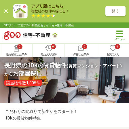
アプリ版はこちら
開く
複数社の物件を探せる！
NTTグループ運営の不動産総合サイト goo住宅・不動産
0
0
0
0
最近検索した条件
最近見た物件
保存した条件
お気に入り
長野県の1DKの賃貸物件
(賃貸マンション・アパート)
お部屋探し
から
該当物件数1,805件
こだわりの間取りで新生活をスタート！
1DKの賃貸物件特集