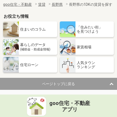
住 所
長野県塩尻市大字広丘高出
goo住宅・不動産
賃貸
長野県
長野県の1DKの賃貸を探す
専有面積
26.49m²
間取り
1K
お役立ち情報
長野県須坂市大字須坂
「住みたい街」
住まいのコラム
を見つけよう
価 格
6.20万円
住 所
長野県須坂市大字須坂
暮らしのデータ
専有面積
20.81m²
家賃相場
(補助金・助成金情報)
間取り
1K
人気タウン
長野県長野市大字稲葉
住宅ローン
ランキング
価 格
4.90万円
住 所
長野県長野市大字稲葉
ページトップに戻る
専有面積
26.08m²
間取り
1K
goo住宅・不動産
長野県佐久市佐久平駅北
アプリ
価 格
6.60万円