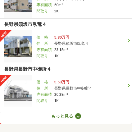
専有面積
50m²
間取り
2K
長野県須坂市臥竜４
価 格
5.80万円
住 所
長野県須坂市臥竜４
専有面積
23.18m²
間取り
1K
長野県長野市中御所４
価 格
5.60万円
住 所
長野県長野市中御所４
専有面積
20.28m²
間取り
1K
長野県塩尻市大字広丘高出
もっと見る
価 格
4.70万円