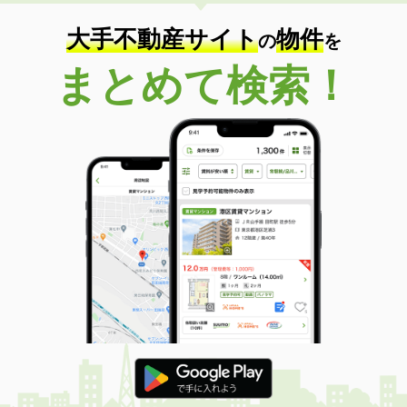
住 所
長野県佐久市佐久平駅北
専有面積
20.28m²
大手不動産サイト
物件
の
を
間取り
1K
まとめて検索！
長野県茅野市ちの
価 格
4.50万円
住 所
長野県茅野市ちの
専有面積
20.28m²
間取り
1K
長野県塩尻市大字広丘野村
価 格
5.40万円
住 所
長野県塩尻市大字広丘野村
専有面積
23.18m²
間取り
1K
長野県塩尻市大字広丘高出
価 格
4.70万円