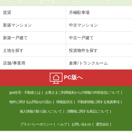
住 所
長野県塩尻市大字広丘高出
専有面積
26.49m²
賃貸
月極駐車場
間取り
1K
新築マンション
中古マンション
長野県長野市大字稲葉南俣
新築一戸建て
中古一戸建て
価 格
5.70万円
住 所
長野県長野市大字稲葉南俣
土地を探す
投資物件を探す
専有面積
29.25m²
間取り
1LDK
店舗/事業用
倉庫/トランクルーム
長野県上田市中央北３丁目
PC版へ
価 格
4.01万円
goo住宅・不動産とは
お客さまご利用端末からの情報の外部送信について
住 所
長野県上田市中央北３丁目
専有面積
28.98m²
物件に関するお問合せの流れ
情報提供元
不動産情報に関する免責事項
間取り
2K
個人情報の取り扱いについて
消費税に関する表記について
長野県須坂市大字野辺村石町
プライバシーポリシー
ヘルプ
お問い合わせ
運営会社