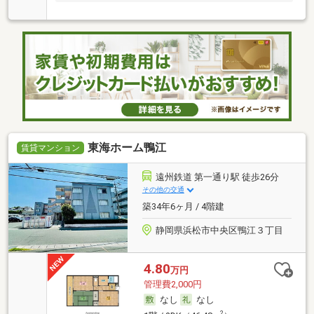
東海ホーム鴨江
賃貸マンション
遠州鉄道 第一通り駅 徒歩26分
その他の交通
築34年6ヶ月 / 4階建
静岡県浜松市中央区鴨江３丁目
4.80
万円
管理費2,000円
なし
なし
2