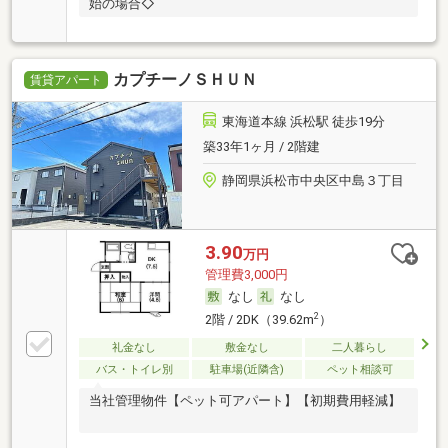
始の場合◇
カプチーノＳＨＵＮ
賃貸アパート
東海道本線 浜松駅 徒歩19分
築33年1ヶ月 / 2階建
静岡県浜松市中央区中島３丁目
3.90
万円
管理費3,000円
なし
なし
2
2階 / 2DK（39.62m
）
礼金なし
敷金なし
二人暮らし
バス・トイレ別
駐車場(近隣含)
ペット相談可
当社管理物件【ペット可アパート】【初期費用軽減】