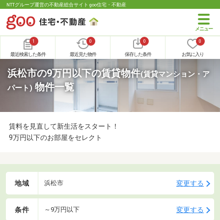
NTTグループ運営の不動産総合サイト goo住宅・不動産
1
0
0
0
最近検索した条件
最近見た物件
保存した条件
お気に入り
浜松市の9万円以下の賃貸物件
(賃貸マンション・ア
物件一覧
パート)
賃料を見直して新生活をスタート！
9万円以下のお部屋をセレクト
地域
変更する
浜松市
条件
変更する
～9万円以下