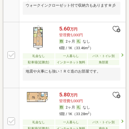
ウォークインクローゼット付で収納力もあります☆彡
5.60
万円
管理費5,000円
2ヶ月
なし
2
6階 / 1K（33.46m
）
礼金なし
一人暮らし
バス・トイレ別
駐車場(近隣含)
インターネット無料
角部屋
地震や火事にも強い！ＲＣ造のお部屋です。
5.80
万円
管理費5,000円
2ヶ月
なし
2
5階 / 1K（33.28m
）
礼金なし
一人暮らし
バス・トイレ別
駐車場(近隣含)
インターネット無料
南向き