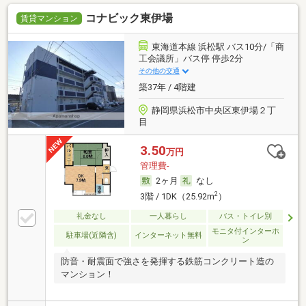
コナビック東伊場
賃貸マンション
東海道本線 浜松駅 バス10分/「商
工会議所」バス停 停歩2分
その他の交通
築37年 / 4階建
静岡県浜松市中央区東伊場２丁
目
3.50
万円
管理費-
2ヶ月
なし
2
3階 / 1DK（25.92m
）
礼金なし
一人暮らし
バス・トイレ別
モニタ付インターホ
駐車場(近隣含)
インターネット無料
ン
防音・耐震面で強さを発揮する鉄筋コンクリート造の
マンション！