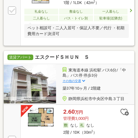
2
1階 / 1LDK（42m
）
礼金なし
敷金なし
一人暮らし
二人暮らし
バス・トイレ別
駐車場(近隣含)
ペット相談可・二人入居可・保証人不要／代行 ・初期
費用カード決済可
エスクードＳＨＵＮ Ｓ
賃貸アパート
東海道本線 浜松駅 バス6分/「中
島」バス停 停歩3分
その他の交通
築37年10ヶ月 / 2階建
静岡県浜松市中央区中島３丁目
2.60
万円
管理費3,000円
なし
なし
2
2階 / 1DK（30m
）