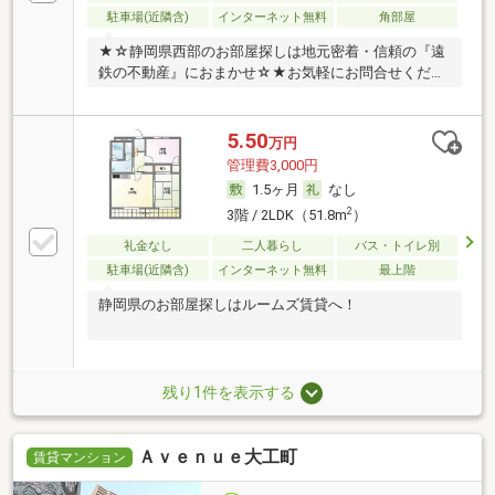
駐車場(近隣含)
インターネット無料
角部屋
★☆静岡県西部のお部屋探しは地元密着・信頼の『遠
鉄の不動産』におまかせ☆★お気軽にお問合せくださ
い！
5.50
万円
管理費3,000円
1.5ヶ月
なし
2
3階 / 2LDK（51.8m
）
礼金なし
二人暮らし
バス・トイレ別
駐車場(近隣含)
インターネット無料
最上階
静岡県のお部屋探しはルームズ賃貸へ！
残り1件を表示する
Ａｖｅｎｕｅ大工町
賃貸マンション