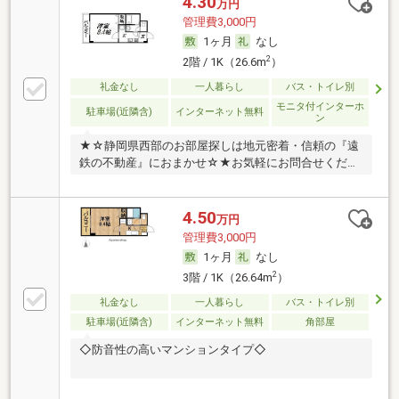
4.30
万円
管理費3,000円
1ヶ月
なし
2
2階 / 1K（26.6m
）
礼金なし
一人暮らし
バス・トイレ別
モニタ付インターホ
駐車場(近隣含)
インターネット無料
ン
★☆静岡県西部のお部屋探しは地元密着・信頼の『遠
鉄の不動産』におまかせ☆★お気軽にお問合せくださ
い！
4.50
万円
管理費3,000円
1ヶ月
なし
2
3階 / 1K（26.64m
）
礼金なし
一人暮らし
バス・トイレ別
駐車場(近隣含)
インターネット無料
角部屋
◇防音性の高いマンションタイプ◇