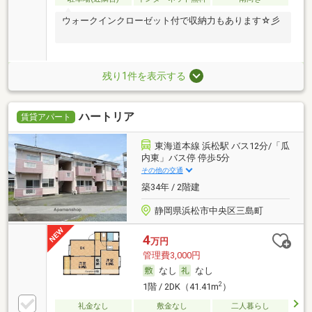
ウォークインクローゼット付で収納力もあります☆彡
残り1件を表示する
ハートリア
賃貸アパート
東海道本線 浜松駅 バス12分/「瓜
内東」バス停 停歩5分
その他の交通
築34年 / 2階建
静岡県浜松市中央区三島町
4
万円
管理費3,000円
なし
なし
2
1階 / 2DK（41.41m
）
礼金なし
敷金なし
二人暮らし