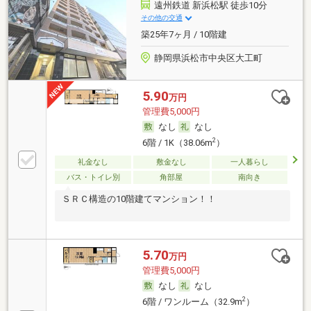
遠州鉄道 新浜松駅 徒歩10分
その他の交通
築25年7ヶ月 / 10階建
静岡県浜松市中央区大工町
5.90
万円
管理費5,000円
なし
なし
2
6階 / 1K（38.06m
）
礼金なし
敷金なし
一人暮らし
バス・トイレ別
角部屋
南向き
ＳＲＣ構造の10階建てマンション！！
5.70
万円
管理費5,000円
なし
なし
2
6階 / ワンルーム（32.9m
）