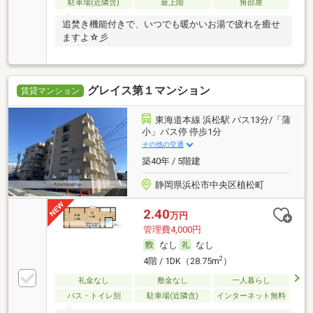
駐車場(近隣含)
最上階
角部屋
追焚き機能付きで、いつでも暖かいお湯で疲れを癒せ
ますよ☆彡
グレイス第１マンション
賃貸マンション
東海道本線 浜松駅 バス13分/「蒲
小」バス停 停歩1分
その他の交通
築40年 / 5階建
静岡県浜松市中央区植松町
2.40
万円
管理費4,000円
なし
なし
2
4階 / 1DK（28.75m
）
礼金なし
敷金なし
一人暮らし
バス・トイレ別
駐車場(近隣含)
インターネット無料