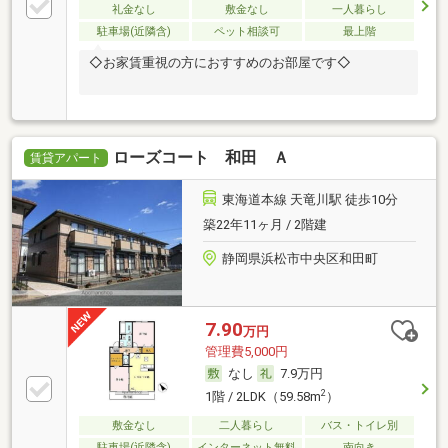
礼金なし
敷金なし
一人暮らし
駐車場(近隣含)
ペット相談可
最上階
◇お家賃重視の方におすすめのお部屋です◇
ローズコート 和田 Ａ
賃貸アパート
東海道本線 天竜川駅 徒歩10分
築22年11ヶ月 / 2階建
静岡県浜松市中央区和田町
7.90
万円
管理費5,000円
なし
7.9万円
2
1階 / 2LDK（59.58m
）
敷金なし
二人暮らし
バス・トイレ別
駐車場(近隣含)
インターネット無料
南向き