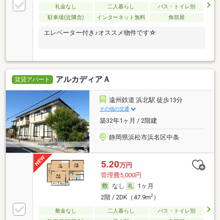
礼金なし
二人暮らし
バス・トイレ別
駐車場(近隣含)
インターネット無料
角部屋
エレベーター付き♪オススメ物件です☆
アルカディアＡ
賃貸アパート
遠州鉄道 浜北駅 徒歩13分
その他の交通
築32年1ヶ月 / 2階建
静岡県浜松市浜名区中条
5.20
万円
管理費5,000円
なし
1ヶ月
2
2階 / 2DK（47.9m
）
敷金なし
二人暮らし
バス・トイレ別