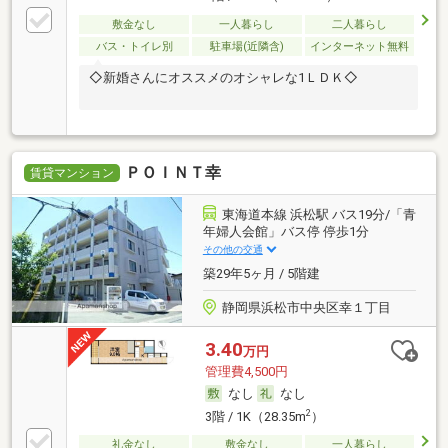
敷金なし
一人暮らし
二人暮らし
バス・トイレ別
駐車場(近隣含)
インターネット無料
◇新婚さんにオススメのオシャレな1ＬＤＫ◇
ＰＯＩＮＴ幸
賃貸マンション
東海道本線 浜松駅 バス19分/「青
年婦人会館」バス停 停歩1分
その他の交通
築29年5ヶ月 / 5階建
静岡県浜松市中央区幸１丁目
3.40
万円
管理費4,500円
なし
なし
2
3階 / 1K（28.35m
）
礼金なし
敷金なし
一人暮らし