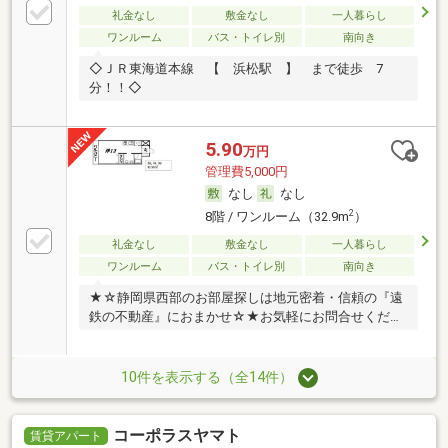
礼金なし
敷金なし
一人暮らし
ワンルーム
バス・トイレ別
南向き
◇ＪＲ東海道本線 【 浜松駅 】 まで徒歩 7
分！！◇
5.90
万円
管理費5,000円
なし
なし
2
8階 / ワンルーム（32.9m
）
礼金なし
敷金なし
一人暮らし
ワンルーム
バス・トイレ別
南向き
★☆静岡県西部のお部屋探しは地元密着・信頼の『遠
鉄の不動産』におまかせ☆★お気軽にお問合せくださ
い！
10件を表示する（全14件）
コーポラスヤマト
賃貸アパート