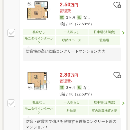
2.50
万円
管理費-
2ヶ月
なし
2
1階 / 1K（22.68m
）
礼金なし
一人暮らし
駐車場(近隣含)
モニタ付インターホ
収納スペース
駐輪場
ン
防音性の高い鉄筋コンクリートマンション☆☆
2.80
万円
管理費-
2ヶ月
なし
2
3階 / 1K（22.68m
）
礼金なし
一人暮らし
駐車場(近隣含)
モニタ付インターホ
駐輪場
室内洗濯機置き場
ン
防音・耐震面で強さを発揮する鉄筋コンクリート造の
マンション！