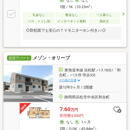
なし
なし
2
1階 / 1K（33.23m
）
礼金なし
敷金なし
一人暮らし
バス・トイレ別
インターネット無料
南向き
◇防犯面でも安心のＴＶモニターホン付き♪♪◇
メゾン・オリーブ
賃貸アパート
東海道本線 浜松駅 バス16分/「和
合町」バス停 停歩3分
その他の交通
築12年3ヶ月 / 2階建
静岡県浜松市中央区和合町
7.60
万円
管理費4,000円
なし
1ヶ月
2
2階 / 1LDK（45.84m
）