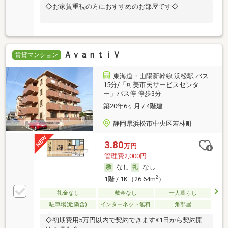
◇お家賃重視の方におすすめのお部屋です◇
ＡｖａｎｔｉＶ
賃貸マンション
東海道・山陽新幹線 浜松駅 バス
15分/「可美市民サービスセンタ
ー」バス停 停歩3分
築20年6ヶ月 / 4階建
静岡県浜松市中央区若林町
3.80
万円
管理費2,000円
なし
なし
2
1階 / 1K（26.64m
）
礼金なし
敷金なし
一人暮らし
駐車場(近隣含)
インターネット無料
角部屋
◇初期費用5万円以内で契約できます※1日から契約開