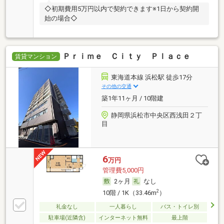
◇初期費用5万円以内で契約できます※1日から契約開
始の場合◇
Ｐｒｉｍｅ Ｃｉｔｙ Ｐｌａｃｅ
賃貸マンション
東海道本線 浜松駅 徒歩17分
その他の交通
築1年11ヶ月 / 10階建
静岡県浜松市中央区西浅田２丁
目
6
万円
管理費5,000円
2ヶ月
なし
2
10階 / 1K（33.46m
）
礼金なし
一人暮らし
バス・トイレ別
駐車場(近隣含)
インターネット無料
最上階