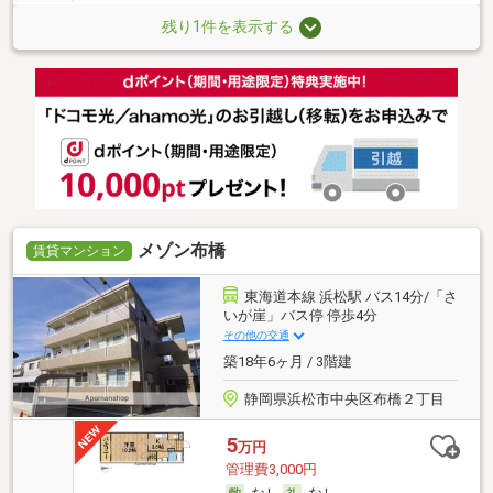
残り1件を表示する
メゾン布橋
賃貸マンション
東海道本線 浜松駅 バス14分/「さ
いが崖」バス停 停歩4分
その他の交通
築18年6ヶ月 / 3階建
静岡県浜松市中央区布橋２丁目
5
万円
管理費3,000円