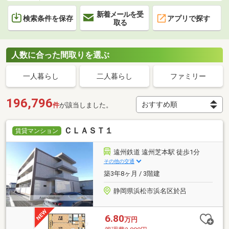
新着メールを受
検索条件を保存
アプリで探す
取る
人数に合った間取りを選ぶ
一人暮らし
二人暮らし
ファミリー
196,796
件
が該当しました。
ＣＬＡＳＴ１
賃貸マンション
遠州鉄道 遠州芝本駅 徒歩1分
その他の交通
築3年8ヶ月 / 3階建
静岡県浜松市浜名区於呂
6.80
万円