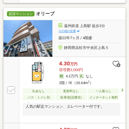
オリーブ
賃貸マンション
遠州鉄道 上島駅 徒歩3分
その他の交通
築22年7ヶ月 / 4階建
静岡県浜松市中央区上島５
4.30
万円
管理費3,000円
4.3万円
なし
2
2階 / 1K（26.64m
）
礼金なし
更新料なし
一人暮らし
バス・トイレ別
駐車場(近隣含)
インターネット無料
人気の駅近マンション、エレベーター付です。