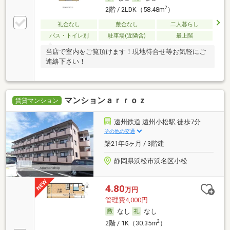
2
2階 / 2LDK（58.48m
）
礼金なし
敷金なし
二人暮らし
バス・トイレ別
駐車場(近隣含)
最上階
当店で室内をご覧頂けます！現地待合せ等お気軽にご
連絡下さい！
マンションａｒｒｏｚ
賃貸マンション
遠州鉄道 遠州小松駅 徒歩7分
その他の交通
築21年5ヶ月 / 3階建
静岡県浜松市浜名区小松
4.80
万円
管理費4,000円
なし
なし
2
2階 / 1K（30.35m
）