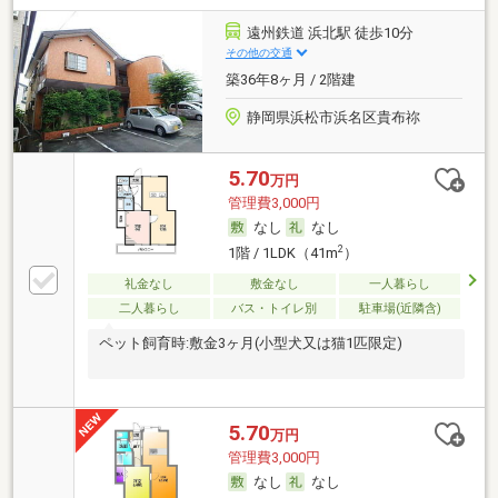
遠州鉄道 浜北駅 徒歩10分
その他の交通
築36年8ヶ月 / 2階建
静岡県浜松市浜名区貴布祢
5.70
万円
管理費3,000円
なし
なし
2
1階 / 1LDK（41m
）
礼金なし
敷金なし
一人暮らし
二人暮らし
バス・トイレ別
駐車場(近隣含)
ペット飼育時:敷金3ヶ月(小型犬又は猫1匹限定)
5.70
万円
管理費3,000円
なし
なし