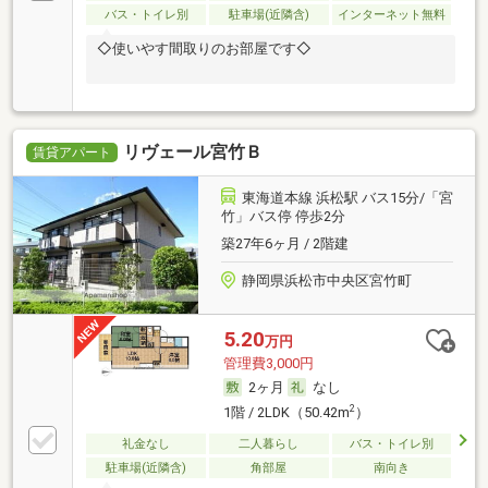
バス・トイレ別
駐車場(近隣含)
インターネット無料
◇使いやす間取りのお部屋です◇
リヴェール宮竹Ｂ
賃貸アパート
東海道本線 浜松駅 バス15分/「宮
竹」バス停 停歩2分
築27年6ヶ月 / 2階建
静岡県浜松市中央区宮竹町
5.20
万円
管理費3,000円
2ヶ月
なし
2
1階 / 2LDK（50.42m
）
礼金なし
二人暮らし
バス・トイレ別
駐車場(近隣含)
角部屋
南向き