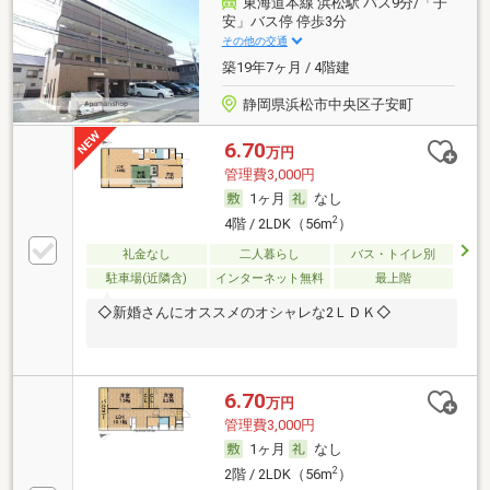
東海道本線 浜松駅 バス9分/「子
安」バス停 停歩3分
その他の交通
築19年7ヶ月 / 4階建
静岡県浜松市中央区子安町
6.70
万円
管理費3,000円
1ヶ月
なし
2
4階 / 2LDK（56m
）
礼金なし
二人暮らし
バス・トイレ別
駐車場(近隣含)
インターネット無料
最上階
◇新婚さんにオススメのオシャレな2ＬＤＫ◇
6.70
万円
管理費3,000円
1ヶ月
なし
2
2階 / 2LDK（56m
）