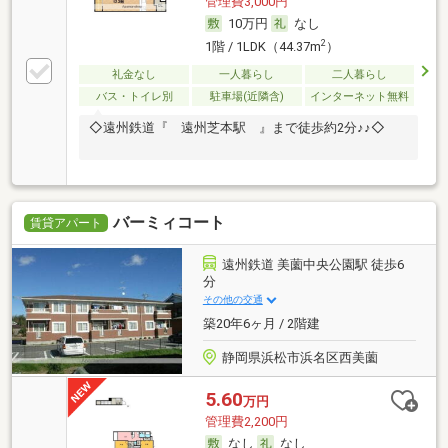
管理費3,000円
10万円
なし
2
1階 / 1LDK（44.37m
）
礼金なし
一人暮らし
二人暮らし
バス・トイレ別
駐車場(近隣含)
インターネット無料
◇遠州鉄道『 遠州芝本駅 』まで徒歩約2分♪♪◇
バーミィコート
賃貸アパート
遠州鉄道 美薗中央公園駅 徒歩6
分
その他の交通
築20年6ヶ月 / 2階建
静岡県浜松市浜名区西美薗
5.60
万円
管理費2,200円
なし
なし