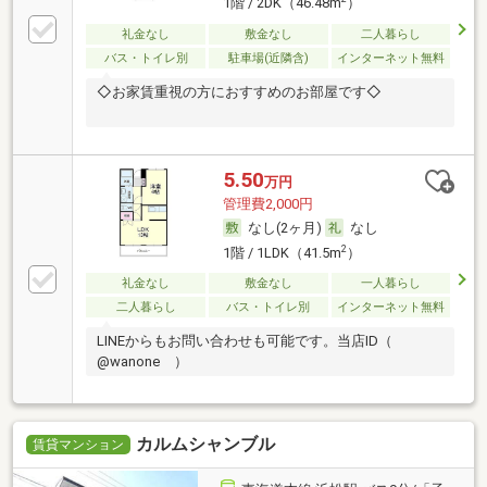
1階 / 2DK（46.48m
）
礼金なし
敷金なし
二人暮らし
バス・トイレ別
駐車場(近隣含)
インターネット無料
◇お家賃重視の方におすすめのお部屋です◇
5.50
万円
管理費2,000円
なし(2ヶ月)
なし
2
1階 / 1LDK（41.5m
）
礼金なし
敷金なし
一人暮らし
二人暮らし
バス・トイレ別
インターネット無料
LINEからもお問い合わせも可能です。当店ID（
@wanone ）
カルムシャンブル
賃貸マンション