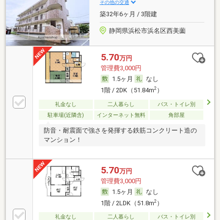
その他の交通
築32年6ヶ月 / 3階建
静岡県浜松市浜名区西美薗
5.70
万円
管理費3,000円
1.5ヶ月
なし
2
1階 / 2DK（51.84m
）
礼金なし
二人暮らし
バス・トイレ別
駐車場(近隣含)
インターネット無料
角部屋
防音・耐震面で強さを発揮する鉄筋コンクリート造の
マンション！
5.70
万円
管理費3,000円
1.5ヶ月
なし
2
1階 / 2LDK（51.8m
）
礼金なし
二人暮らし
バス・トイレ別