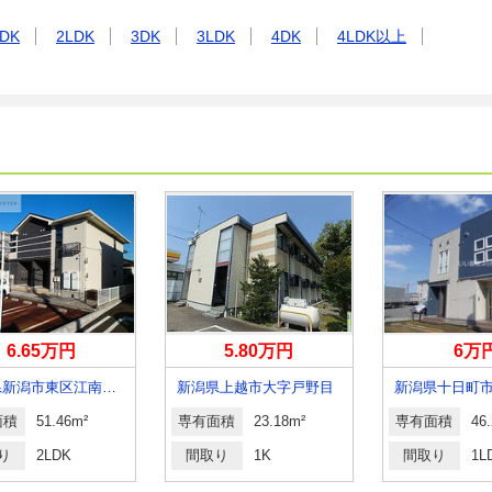
DK
2LDK
3DK
3LDK
4DK
4LDK以上
6.65万円
5.80万円
6万
新潟県新潟市東区江南２丁目
新潟県上越市大字戸野目
新潟県十日町
面積
51.46m²
専有面積
23.18m²
専有面積
46
り
2LDK
間取り
1K
間取り
1L