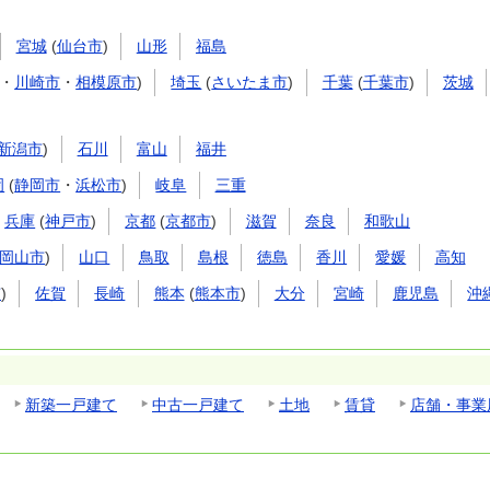
宮城
(
仙台市
)
山形
福島
・
川崎市
・
相模原市
)
埼玉
(
さいたま市
)
千葉
(
千葉市
)
茨城
新潟市
)
石川
富山
福井
岡
(
静岡市
・
浜松市
)
岐阜
三重
兵庫
(
神戸市
)
京都
(
京都市
)
滋賀
奈良
和歌山
岡山市
)
山口
鳥取
島根
徳島
香川
愛媛
高知
市
)
佐賀
長崎
熊本
(
熊本市
)
大分
宮崎
鹿児島
沖
新築一戸建て
中古一戸建て
土地
賃貸
店舗・事業