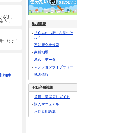
まざま。
ご案内！
地域情報
「住みたい街」を見つけ
よう
待つだけ！
不動産会社検索
家賃相場
暮らしデータ
マンションライブラリー
地図情報
主物件
不動産知識集
賃貸 部屋探しガイド
購入マニュアル
不動産用語集