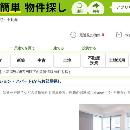
住宅・不動産
0
最近見た物件
保
一戸建てを買う
建てる
投資する
不動産
古
新築
中古
土地
土地活用
投資
県
>
新潟県の9万円以下の賃貸情報 物件を探す
ション・アパート)からお部屋探し
、賃貸一戸建てなどの賃貸物件を簡単検索。理想の部屋探しをgoo住宅・不動産が