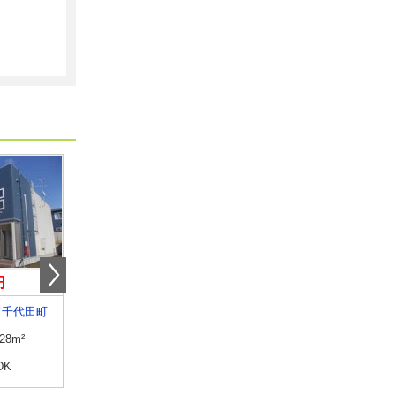
円
7.50万円
8.15万円
市千代田町
新潟県長岡市大島本町５
新潟県長岡市関原町１
.28m²
専有面積
52.57m²
専有面積
62.5m²
DK
間取り
1LDK
間取り
2LDK