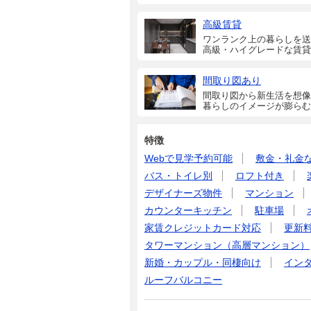
高級賃貸
ワンランク上の暮らしを送
高級・ハイグレードな賃貸
間取り図あり
間取り図から新生活を想像
暮らしのイメージが膨らむ
特徴
Webで見学予約可能
敷金・礼金
バス・トイレ別
ロフト付き
デザイナーズ物件
マンション
カウンターキッチン
駐車場
家賃クレジットカード対応
更新
タワーマンション（高層マンション）
新婚・カップル・同棲向け
イン
ルーフバルコニー