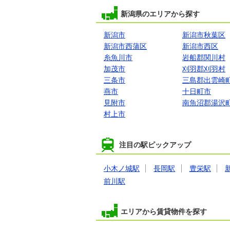
新潟県のエリアから探す
新潟市
新潟市秋葉区
新潟市西蒲区
新潟市西区
糸魚川市
岩船郡関川村
加茂市
刈羽郡刈羽村
三条市
三島郡出雲崎
燕市
十日町市
見附市
南魚沼郡湯沢
村上市
注目の駅ピックアップ
小木ノ城駅
長岡駅
豊栄駅
前川駅
エリアから賃貸物件を探す