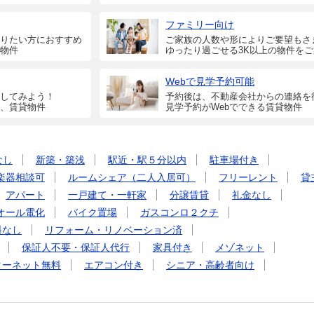
ファミリー向け
りたい方におすすめ
ご家族の人数や形によりご要望もさ
物件
ゆったり過ごせる3K以上の物件を
Webで見学予約可能
してみよう！
予約後は、不動産会社からの連絡を
、賃貸物件
見学予約がWebでできる賃貸物件
なし
新築・築浅
駅近・駅５分以内
駐車場付き
楽器相談可
ルームシェア（二人入居可）
フリーレント
貸
アパート
一戸建て・一軒家
分譲賃貸
礼金なし
オール電化
バイク置場
ガスコンロ２クチ
料なし
リフォーム・リノベーション済
保証人不要・保証人代行
家具付き
メゾネット
ターネット無料
エアコン付き
シニア・高齢者向け