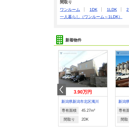
間取り
ワンルーム
1DK
1LDK
2
一人暮らし（ワンルーム～1LDK）
新着物件
6万円
3.90万円
新潟県見附市本町２
新潟県新潟市北区濁川
専有面積
44.33m²
専有面積
45.27m²
専有
間取り
1LDK
間取り
2DK
間取