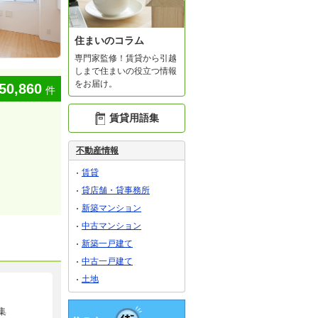
住まいのコラム
専門家監修！賃貸から引越
しまで住まいの役立つ情報
をお届け。
50,860
件
賃貸用語集
不動産情報
賃貸
貸店舗・貸事務所
新築マンション
中古マンション
新築一戸建て
中古一戸建て
土地
集