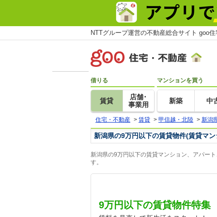
NTTグループ運営の不動産総合サイト goo
借りる
マンションを買う
店舗･
賃貸
新築
中
事業用
住宅・不動産
>
賃貸
>
甲信越・北陸
>
新潟
新潟県の9万円以下の賃貸物件(賃貸マン
新潟県の9万円以下の賃貸マンション、アパート
す。
9万円以下の賃貸物件特集