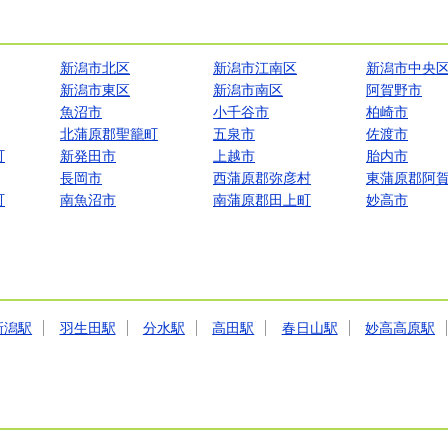
新潟市北区
新潟市江南区
新潟市中央
新潟市東区
新潟市南区
阿賀野市
魚沼市
小千谷市
柏崎市
北蒲原郡聖籠町
五泉市
佐渡市
町
新発田市
上越市
胎内市
長岡市
西蒲原郡弥彦村
東蒲原郡阿
町
南魚沼市
南蒲原郡田上町
妙高市
新潟駅
羽生田駅
分水駅
高田駅
春日山駅
妙高高原駅