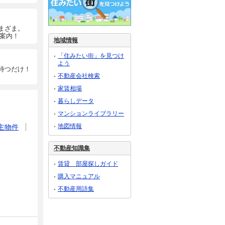
まざま。
ご案内！
地域情報
「住みたい街」を見つけ
よう
待つだけ！
不動産会社検索
家賃相場
暮らしデータ
マンションライブラリー
地図情報
主物件
不動産知識集
賃貸 部屋探しガイド
購入マニュアル
不動産用語集