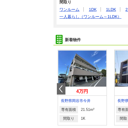
間取り
ワンルーム
1DK
1LDK
2
一人暮らし（ワンルーム～1LDK）
新着物件
5.60万円
4万円
長野県佐久市臼田
長野県岡谷市今井
長野
専有面積
58.86m²
専有面積
21.51m²
専有
間取り
2LDK
間取り
1K
間取