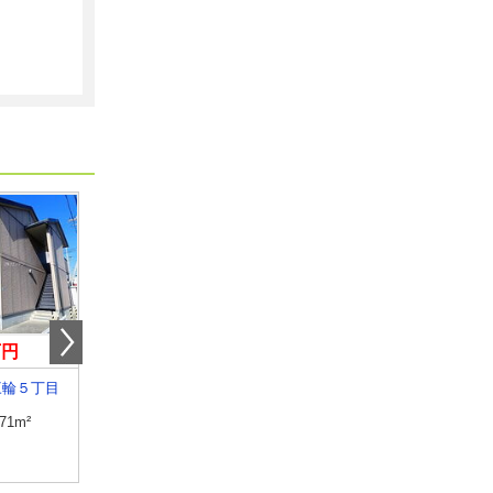
万円
8万円
6.30万円
三輪５丁目
長野県松本市村井町北２丁目
長野県諏訪市高島４
.71m²
専有面積
40.07m²
専有面積
23.61m²
間取り
1LDK
間取り
1K