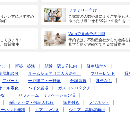
ファミリー向け
りたい方におすすめ
ご家族の人数や形によりご要望もさ
物件
ゆったり過ごせる3K以上の物件を
Webで見学予約可能
してみよう！
予約後は、不動産会社からの連絡を
、賃貸物件
見学予約がWebでできる賃貸物件
なし
新築・築浅
駅近・駅５分以内
駐車場付き
楽器相談可
ルームシェア（二人入居可）
フリーレント
貸
アパート
一戸建て・一軒家
分譲賃貸
礼金なし
オール電化
バイク置場
ガスコンロ２クチ
料なし
リフォーム・リノベーション済
保証人不要・保証人代行
家具付き
メゾネット
ターネット無料
エアコン付き
シニア・高齢者向け