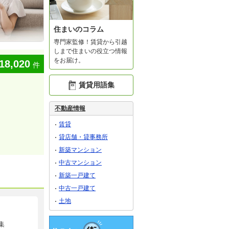
住まいのコラム
専門家監修！賃貸から引越
しまで住まいの役立つ情報
をお届け。
18,020
件
賃貸用語集
不動産情報
賃貸
貸店舗・貸事務所
新築マンション
中古マンション
新築一戸建て
中古一戸建て
土地
集