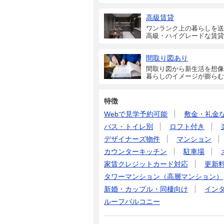
高級賃貸
ワンランク上の暮らしを送
高級・ハイグレードな賃貸
間取り図あり
間取り図から新生活を想像
暮らしのイメージが膨らむ
特徴
Webで見学予約可能
敷金・礼金
バス・トイレ別
ロフト付き
デザイナーズ物件
マンション
カウンターキッチン
駐車場
家賃クレジットカード対応
更新
タワーマンション（高層マンション）
新婚・カップル・同棲向け
イン
ルーフバルコニー