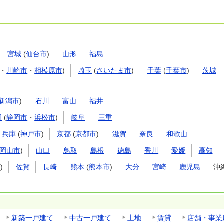
宮城
(
仙台市
)
山形
福島
・
川崎市
・
相模原市
)
埼玉
(
さいたま市
)
千葉
(
千葉市
)
茨城
新潟市
)
石川
富山
福井
岡
(
静岡市
・
浜松市
)
岐阜
三重
兵庫
(
神戸市
)
京都
(
京都市
)
滋賀
奈良
和歌山
岡山市
)
山口
鳥取
島根
徳島
香川
愛媛
高知
市
)
佐賀
長崎
熊本
(
熊本市
)
大分
宮崎
鹿児島
沖
新築一戸建て
中古一戸建て
土地
賃貸
店舗・事業