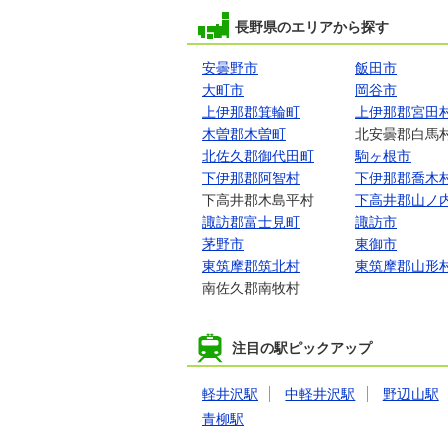
長野県のエリアから探す
安曇野市
飯田市
大町市
岡谷市
上伊那郡箕輪町
上伊那郡宮田
木曽郡木曽町
北安曇郡白馬
北佐久郡御代田町
駒ヶ根市
下伊那郡阿智村
下伊那郡喬木
下高井郡木島平村
下高井郡山ノ
諏訪郡富士見町
諏訪市
茅野市
東御市
東筑摩郡筑北村
東筑摩郡山形
南佐久郡南牧村
注目の駅ピックアップ
軽井沢駅
中軽井沢駅
野辺山駅
青柳駅