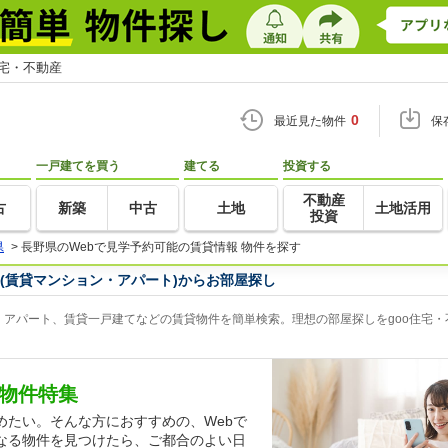
住宅・不動産
0
最近見た物件
保
一戸建てを買う
建てる
投資する
不動産
古
新築
中古
土地
土地活用
投資
県
>
長野県のWebで見学予約可能の賃貸情報 物件を探す
(賃貸マンション・アパート)からお部屋探し
、アパート、賃貸一戸建てなどの賃貸物件を簡単検索。理想の部屋探しをgoo住宅・
貸物件特集
めたい。そんな方におすすめの、Webで
なる物件を見つけたら、ご都合のよい日