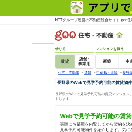
NTTグループ運営の不動産総合サイト goo
借りる
マンションを買う
店舗･
賃貸
新築
中
事業用
住宅・不動産
>
賃貸
>
甲信越・北陸
>
長野
長野県のWebで見学予約可能の賃貸物件
長野県のWebで見学予約可能の賃貸マンション
トします。
Webで見学予約可能の賃
実際にお部屋を内覧してから契約を決
見学予約可能物件を紹介します。気に