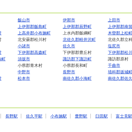
飯山市
伊那市
上田市
上伊那郡飯島町
上伊那郡辰野町
上伊那郡南
村
上高井郡小布施町
上水内郡飯綱町
木曽郡上松
村
北安曇郡松川村
北佐久郡軽井沢町
北佐久郡立
小諸市
佐久市
塩尻市
村
下伊那郡高森町
下伊那郡豊丘村
下伊那郡松
内町
須坂市
諏訪郡下諏訪町
諏訪郡原村
小県郡青木村
小県郡長和町
千曲市
中野市
長野市
埴科郡坂城
村
松本市
南佐久郡小海町
南佐久郡佐
長野駅
佐久平駅
小布施駅
豊野駅
臼田駅
富士見