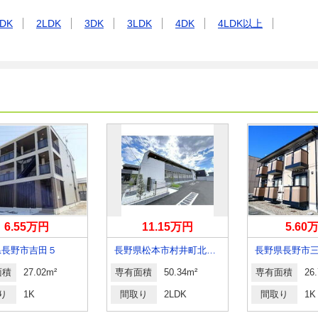
DK
2LDK
3DK
3LDK
4DK
4LDK以上
6.55万円
11.15万円
5.60
県長野市吉田５
長野県松本市村井町北２丁目
長野県長野市
面積
27.02m²
専有面積
50.34m²
専有面積
26
り
1K
間取り
2LDK
間取り
1K