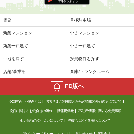
住 所
長野県長野市大字富竹
専有面積
52.57m²
間取り
1LDK
賃貸
月極駐車場
長野県塩尻市大字広丘堅石
新築マンション
中古マンション
価 格
4.30万円
新築一戸建て
中古一戸建て
住 所
長野県塩尻市大字広丘堅石
専有面積
50.81m²
土地を探す
投資物件を探す
間取り
2LDK
店舗/事業用
倉庫/トランクルーム
長野県塩尻市大字広丘高出
PC版へ
価 格
5.50万円
住 所
長野県塩尻市大字広丘高出
goo住宅・不動産とは
お客さまご利用端末からの情報の外部送信について
専有面積
49.5m²
間取り
2LDK
物件に関するお問合せの流れ
情報提供元
不動産情報に関する免責事項
個人情報の取り扱いについて
消費税に関する表記について
長野県松本市笹部１
プライバシーポリシー
ヘルプ
お問い合わせ
運営会社