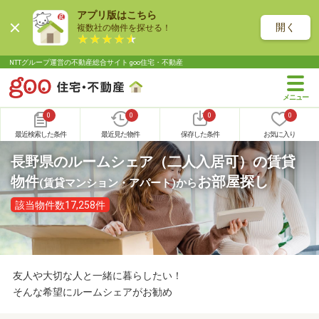
アプリ版はこちら
開く
複数社の物件を探せる！
NTTグループ運営の不動産総合サイト goo住宅・不動産
0
0
0
0
最近検索した条件
最近見た物件
保存した条件
お気に入り
長野県のルームシェア（二人入居可）の賃貸
物件
お部屋探し
(賃貸マンション・アパート)
から
該当物件数17,258件
友人や大切な人と一緒に暮らしたい！
そんな希望にルームシェアがお勧め