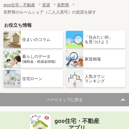
住 所
長野県長野市三輪５丁目
goo住宅・不動産
賃貸
長野県
専有面積
26.71m²
長野県のルームシェア（二人入居可）の賃貸を探す
間取り
1K
お役立ち情報
長野県松本市村井町北２丁目
「住みたい街」
価 格
8万円
住まいのコラム
を見つけよう
住 所
長野県松本市村井町北２丁目
専有面積
40.07m²
暮らしのデータ
間取り
1LDK
家賃相場
(補助金・助成金情報)
長野県諏訪市高島４
人気タウン
住宅ローン
ランキング
価 格
6.30万円
住 所
長野県諏訪市高島４
専有面積
23.61m²
ページトップに戻る
間取り
1K
長野県小諸市大字森山
goo住宅・不動産
価 格
3.30万円
アプリ