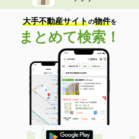
住 所
長野県小諸市大字森山
専有面積
38.83m²
間取り
2K
大手不動産サイト
物件
の
を
長野県松本市大手１丁目
まとめて検索！
価 格
10.80万円
住 所
長野県松本市大手１丁目
専有面積
40.31m²
間取り
1LDK
長野県長野市伊勢宮３
価 格
6.80万円
住 所
長野県長野市伊勢宮３
専有面積
68.74m²
間取り
2LDK
長野県長野市大字富竹
価 格
7.05万円