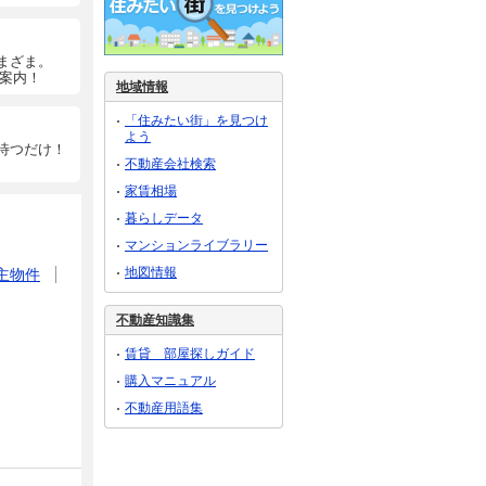
まざま。
ご案内！
地域情報
「住みたい街」を見つけ
よう
待つだけ！
不動産会社検索
家賃相場
暮らしデータ
マンションライブラリー
地図情報
主物件
不動産知識集
賃貸 部屋探しガイド
購入マニュアル
不動産用語集