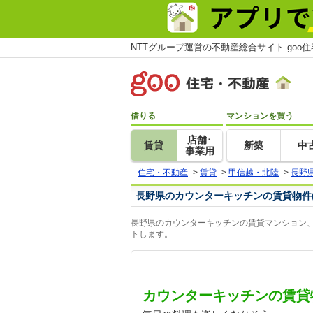
NTTグループ運営の不動産総合サイト goo
借りる
マンションを買う
店舗･
賃貸
新築
中
事業用
住宅・不動産
>
賃貸
>
甲信越・北陸
>
長野
長野県のカウンターキッチンの賃貸物件
長野県のカウンターキッチンの賃貸マンション、
トします。
カウンターキッチンの賃貸