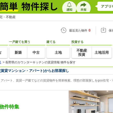
住宅・不動産
0
最近見た物件
保
一戸建てを買う
建てる
投資する
不動産
古
新築
中古
土地
土地活用
投資
県
>
長野県のカウンターキッチンの賃貸情報 物件を探す
(賃貸マンション・アパート)からお部屋探し
アパート、賃貸一戸建てなどの賃貸物件を簡単検索。理想の部屋探しをgoo住宅・
物件特集