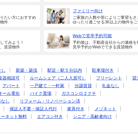
ファミリー向け
りたい方におすすめ
ご家族の人数や形によりご要望もさ
物件
ゆったり過ごせる3K以上の物件を
Webで見学予約可能
してみよう！
予約後は、不動産会社からの連絡を
、賃貸物件
見学予約がWebでできる賃貸物件
なし
新築・築浅
駅近・駅５分以内
駐車場付き
楽器相談可
ルームシェア（二人入居可）
フリーレント
貸
アパート
一戸建て・一軒家
分譲賃貸
礼金なし
オール電化
バイク置場
ガスコンロ２クチ
料なし
リフォーム・リノベーション済
保証人不要・保証人代行
家具付き
メゾネット
ターネット無料
エアコン付き
シニア・高齢者向け