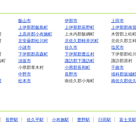
飯山市
伊那市
上田市
上伊那郡飯島町
上伊那郡辰野町
上伊那郡南
村
上高井郡小布施町
上水内郡飯綱町
木曽郡上松
村
北安曇郡松川村
北佐久郡軽井沢町
北佐久郡立
小諸市
佐久市
塩尻市
村
下伊那郡高森町
下伊那郡豊丘村
下伊那郡松
内町
須坂市
諏訪郡下諏訪町
諏訪郡原村
小県郡青木村
小県郡長和町
千曲市
中野市
長野市
埴科郡坂城
村
松本市
南佐久郡小海町
南佐久郡佐
長野駅
佐久平駅
小布施駅
豊野駅
臼田駅
富士見