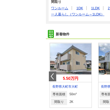
間取り
ワンルーム
1DK
1LDK
2
一人暮らし（ワンルーム～1LDK）
新着物件
5.20万円
5.50万円
長野県岡谷市川岸上３丁目
長野県大町市大町
長野
専有面積
71.62m²
専有面積
50m²
専有
間取り
3LDK
間取り
2K
間取