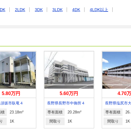
DK
2LDK
3DK
3LDK
4DK
4LDK以上
5.80万円
5.60万円
4.70
県須坂市臥竜４
長野県長野市中御所４
面積
23.18m²
専有面積
20.28m²
専有面積
26
り
1K
間取り
1K
間取り
1K