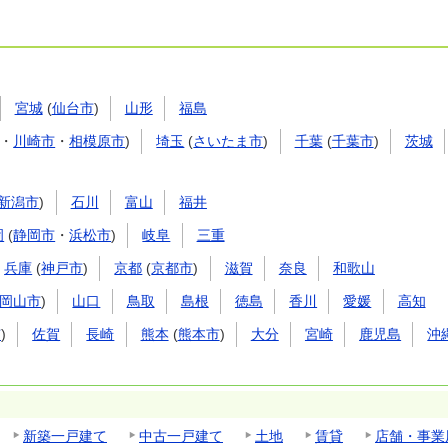
宮城
(
仙台市
)
山形
福島
・
川崎市
・
相模原市
)
埼玉
(
さいたま市
)
千葉
(
千葉市
)
茨城
新潟市
)
石川
富山
福井
岡
(
静岡市
・
浜松市
)
岐阜
三重
兵庫
(
神戸市
)
京都
(
京都市
)
滋賀
奈良
和歌山
岡山市
)
山口
鳥取
島根
徳島
香川
愛媛
高知
市
)
佐賀
長崎
熊本
(
熊本市
)
大分
宮崎
鹿児島
沖
新築一戸建て
中古一戸建て
土地
賃貸
店舗・事業