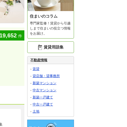
住まいのコラム
専門家監修！賃貸から引越
しまで住まいの役立つ情報
をお届け。
19,652
件
賃貸用語集
不動産情報
賃貸
貸店舗・貸事務所
新築マンション
中古マンション
新築一戸建て
中古一戸建て
土地
集