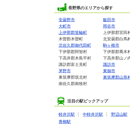
長野県のエリアから探す
安曇野市
飯田市
大町市
岡谷市
上伊那郡箕輪町
上伊那郡宮田
木曽郡木曽町
北安曇郡白馬
北佐久郡御代田町
駒ヶ根市
下伊那郡阿智村
下伊那郡喬木
下高井郡木島平村
下高井郡山ノ
諏訪郡富士見町
諏訪市
茅野市
東御市
東筑摩郡筑北村
東筑摩郡山形
南佐久郡南牧村
注目の駅ピックアップ
軽井沢駅
中軽井沢駅
野辺山駅
青柳駅