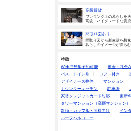
高級賃貸
ワンランク上の暮らしを送
高級・ハイグレードな賃貸
間取り図あり
間取り図から新生活を想像
暮らしのイメージが膨らむ
特徴
Webで見学予約可能
敷金・礼金
バス・トイレ別
ロフト付き
デザイナーズ物件
マンション
カウンターキッチン
駐車場
家賃クレジットカード対応
更新
タワーマンション（高層マンション）
新婚・カップル・同棲向け
イン
ルーフバルコニー