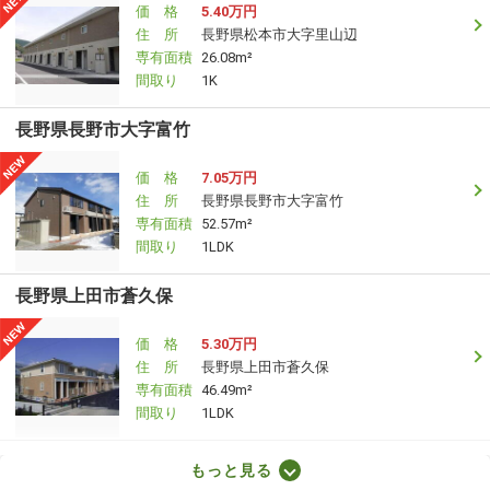
価 格
5.40万円
住 所
長野県松本市大字里山辺
専有面積
26.08m²
間取り
1K
長野県長野市大字富竹
価 格
7.05万円
住 所
長野県長野市大字富竹
専有面積
52.57m²
間取り
1LDK
長野県上田市蒼久保
価 格
5.30万円
住 所
長野県上田市蒼久保
専有面積
46.49m²
間取り
1LDK
長野県松本市浅間温泉２
もっと見る