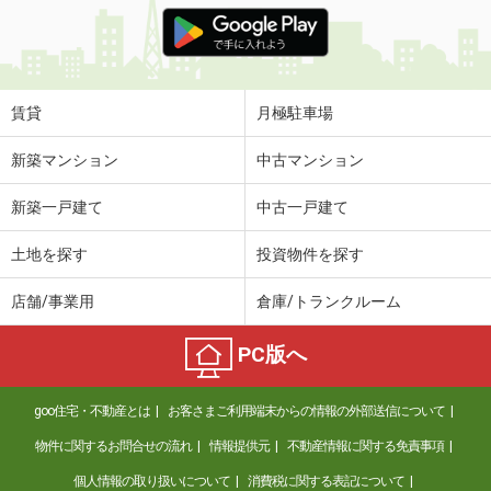
価 格
4.90万円
住 所
長野県松本市浅間温泉２
専有面積
20.81m²
間取り
1K
賃貸
月極駐車場
長野県松本市沢村３
新築マンション
中古マンション
価 格
5.20万円
新築一戸建て
中古一戸建て
住 所
長野県松本市沢村３
専有面積
23.18m²
土地を探す
投資物件を探す
間取り
1K
店舗/事業用
倉庫/トランクルーム
長野県飯田市鼎切石
PC版へ
価 格
7.15万円
住 所
長野県飯田市鼎切石
goo住宅・不動産とは
お客さまご利用端末からの情報の外部送信について
専有面積
58.94m²
間取り
2LDK
物件に関するお問合せの流れ
情報提供元
不動産情報に関する免責事項
個人情報の取り扱いについて
消費税に関する表記について
長野県松本市平田西１