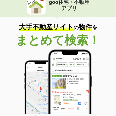
goo住宅・不動産
価 格
6.40万円
アプリ
住 所
長野県長野市大字稲葉中千田
専有面積
31.39m²
間取り
ワンルーム
大手不動産サイト
物件
の
を
長野県松本市浅間温泉２
まとめて検索！
価 格
4.80万円
住 所
長野県松本市浅間温泉２
専有面積
20.81m²
間取り
1K
長野県松本市波田
価 格
5.10万円
住 所
長野県松本市波田
専有面積
51.05m²
間取り
2DK
長野県松本市浅間温泉２