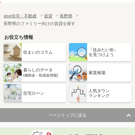
価 格
4.90万円
住 所
長野県松本市浅間温泉２
goo住宅・不動産
賃貸
長野県
専有面積
20.81m²
長野県のファミリー向けの賃貸を探す
間取り
1K
お役立ち情報
長野県松本市小屋北１丁目
「住みたい街」
価 格
6.70万円
住まいのコラム
を見つけよう
住 所
長野県松本市小屋北１丁目
専有面積
33.39m²
暮らしのデータ
間取り
1LDK
家賃相場
(補助金・助成金情報)
長野県長野市上松２丁目
人気タウン
住宅ローン
ランキング
価 格
6.20万円
住 所
長野県長野市上松２丁目
専有面積
53.46m²
ページトップに戻る
間取り
2LDK
長野県長野市大字稲葉中千田