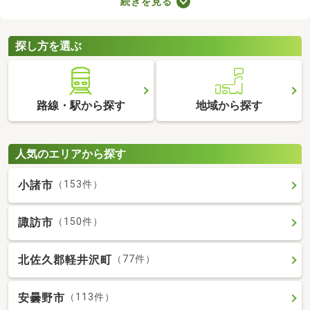
続きを見る
設備が備わった物件もお伝えします。子育て世帯はもちろん、こ
れから家族が増える予定の方も、お気に入りの部屋を見つけてみ
てくださいね。
探し方を選ぶ
路線・駅から探す
地域から探す
人気のエリアから探す
小諸市
（153件）
諏訪市
（150件）
北佐久郡軽井沢町
（77件）
安曇野市
（113件）