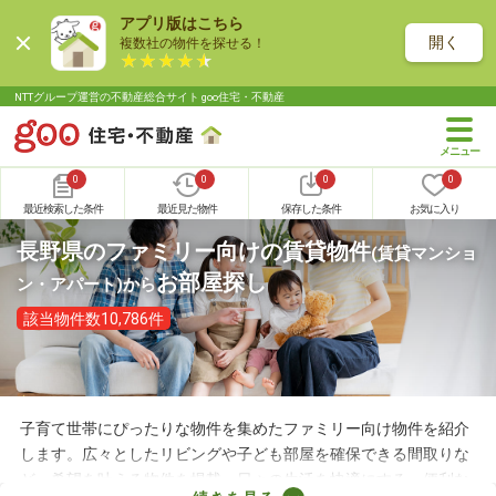
アプリ版はこちら
開く
複数社の物件を探せる！
NTTグループ運営の不動産総合サイト goo住宅・不動産
0
0
0
0
最近検索した条件
最近見た物件
保存した条件
お気に入り
長野県のファミリー向けの賃貸物件
(賃貸マンショ
お部屋探し
ン・アパート)
から
該当物件数10,786件
子育て世帯にぴったりな物件を集めたファミリー向け物件を紹介
します。広々としたリビングや子ども部屋を確保できる間取りな
ど、希望を叶える物件を掲載。日々の生活を快適にする、便利な