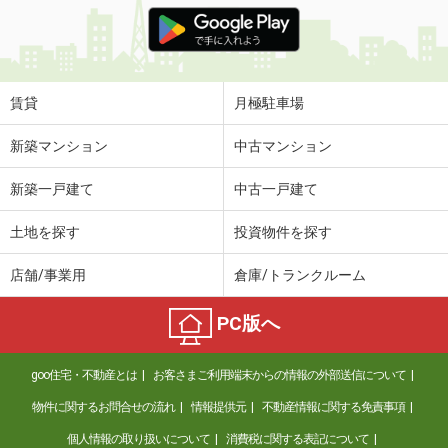
価 格
4.90万円
住 所
長野県松本市浅間温泉２
専有面積
20.81m²
間取り
1K
賃貸
月極駐車場
長野県松本市沢村３
新築マンション
中古マンション
価 格
5.20万円
新築一戸建て
中古一戸建て
住 所
長野県松本市沢村３
専有面積
23.18m²
土地を探す
投資物件を探す
間取り
1K
店舗/事業用
倉庫/トランクルーム
長野県飯田市鼎切石
PC版へ
価 格
7.15万円
住 所
長野県飯田市鼎切石
goo住宅・不動産とは
お客さまご利用端末からの情報の外部送信について
専有面積
58.94m²
間取り
2LDK
物件に関するお問合せの流れ
情報提供元
不動産情報に関する免責事項
個人情報の取り扱いについて
消費税に関する表記について
長野県松本市平田西１