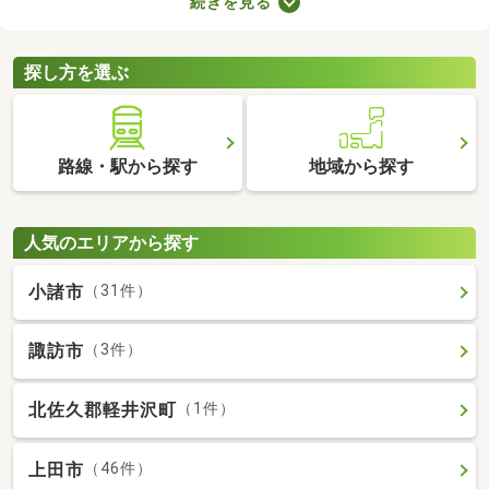
続きを見る
者向けの物件はバリアフリー仕様が多いので、足腰が悪くても不
便なく生活できるでしょう。充実したセカンドライフを始めるた
めにも、お気に入りの物件を見つけてくださいね。
探し方を選ぶ
路線・駅から探す
地域から探す
人気のエリアから探す
小諸市
（31件）
諏訪市
（3件）
北佐久郡軽井沢町
（1件）
上田市
（46件）