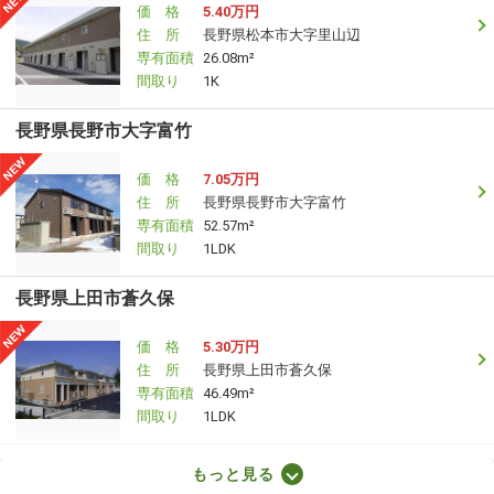
価 格
5.40万円
住 所
長野県松本市大字里山辺
専有面積
26.08m²
間取り
1K
長野県長野市大字富竹
価 格
7.05万円
住 所
長野県長野市大字富竹
専有面積
52.57m²
間取り
1LDK
長野県上田市蒼久保
価 格
5.30万円
住 所
長野県上田市蒼久保
専有面積
46.49m²
間取り
1LDK
長野県松本市浅間温泉２
もっと見る