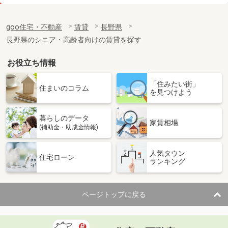
価 格
4.90万円
住 所
長野県松本市浅間温泉２
goo住宅・不動産
賃貸
長野県
専有面積
20.81m²
長野県のシニア・高齢者向けの賃貸を探す
間取り
1K
お役立ち情報
長野県松本市小屋北１丁目
「住みたい街」
価 格
6.70万円
住まいのコラム
を見つけよう
住 所
長野県松本市小屋北１丁目
専有面積
33.39m²
暮らしのデータ
間取り
1LDK
家賃相場
(補助金・助成金情報)
長野県長野市上松２丁目
人気タウン
住宅ローン
ランキング
価 格
6.20万円
住 所
長野県長野市上松２丁目
専有面積
53.46m²
ページトップに戻る
間取り
2LDK
長野県長野市大字稲葉中千田