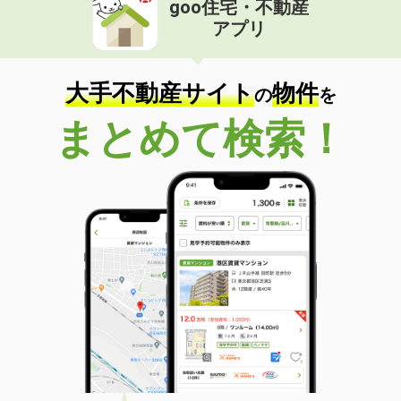
goo住宅・不動産
価 格
6.40万円
アプリ
住 所
長野県長野市大字稲葉中千田
専有面積
31.39m²
間取り
ワンルーム
大手不動産サイト
物件
の
を
長野県松本市浅間温泉２
まとめて検索！
価 格
4.80万円
住 所
長野県松本市浅間温泉２
専有面積
20.81m²
間取り
1K
長野県松本市波田
価 格
5.10万円
住 所
長野県松本市波田
専有面積
51.05m²
間取り
2DK
長野県松本市浅間温泉２