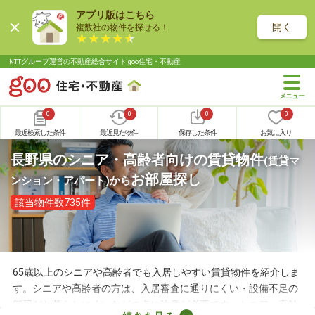
アプリ版はこちら
開く
複数社の物件を探せる！
NTTグループ運営の不動産総合サイト goo住宅・不動産
0
0
0
0
最近検索した条件
最近見た物件
保存した条件
お気に入り
長野県のシニア・高齢者向けの賃貸物件
(賃貸マ
お部屋探し
ンション・アパート)
から
該当物件数735件
65歳以上のシニアや高齢者でも入居しやすい賃貸物件を紹介しま
す。シニアや高齢者の方は、入居審査に通りにくい・設備不足の
部屋だと暮らしにくいなどの点に注意が必要です。シニア・高齢