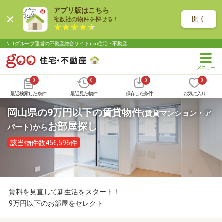
アプリ版はこちら
開く
複数社の物件を探せる！
NTTグループ運営の不動産総合サイト goo住宅・不動産
0
0
0
0
最近検索した条件
最近見た物件
保存した条件
お気に入り
岡山県の9万円以下の賃貸物件
(賃貸マンション・ア
お部屋探し
パート)
から
該当物件数456,596件
賃料を見直して新生活をスタート！
9万円以下のお部屋をセレクト