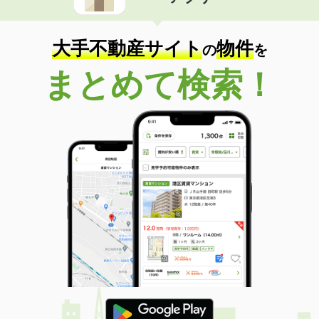
住 所
岡山県岡山市北区一宮
専有面積
23.18m²
間取り
1K
大手不動産サイト
物件
の
を
岡山県浅口市鴨方町鴨方
まとめて検索！
価 格
3.90万円
住 所
岡山県浅口市鴨方町鴨方
専有面積
28.02m²
間取り
1K
岡山県岡山市北区今８丁目
価 格
4.80万円
住 所
岡山県岡山市北区今８丁目
専有面積
23.18m²
間取り
1K
岡山県岡山市北区庭瀬
価 格
5.30万円