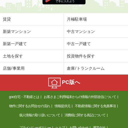
住 所
岡山県岡山市北区庭瀬
専有面積
29.71m²
間取り
1K
賃貸
月極駐車場
岡山県岡山市北区平田
新築マンション
中古マンション
価 格
4.50万円
新築一戸建て
中古一戸建て
住 所
岡山県岡山市北区平田
専有面積
20.28m²
土地を探す
投資物件を探す
間取り
1K
店舗/事業用
倉庫/トランクルーム
岡山県岡山市北区東島田町２丁目
PC版へ
価 格
7.70万円
住 所
岡山県岡山市北区東島田町２丁目
goo住宅・不動産とは
お客さまご利用端末からの情報の外部送信について
専有面積
38.82m²
間取り
1LDK
物件に関するお問合せの流れ
情報提供元
不動産情報に関する免責事項
個人情報の取り扱いについて
消費税に関する表記について
岡山県岡山市北区今８丁目
プライバシーポリシー
ヘルプ
お問い合わせ
運営会社