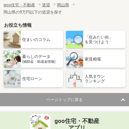
住 所
岡山県倉敷市玉島上成
goo住宅・不動産
賃貸
岡山県
専有面積
28.02m²
岡山県の9万円以下の賃貸を探す
間取り
1K
お役立ち情報
岡山県岡山市南区新福１丁目
「住みたい街」
価 格
4.80万円
住まいのコラム
を見つけよう
住 所
岡山県岡山市南区新福１丁目
専有面積
20.28m²
暮らしのデータ
間取り
1K
家賃相場
(補助金・助成金情報)
岡山県岡山市北区今８丁目
人気タウン
住宅ローン
ランキング
価 格
4.50万円
住 所
岡山県岡山市北区今８丁目
専有面積
20.28m²
ページトップに戻る
間取り
1K
岡山県岡山市北区一宮
goo住宅・不動産
価 格
4.70万円
アプリ