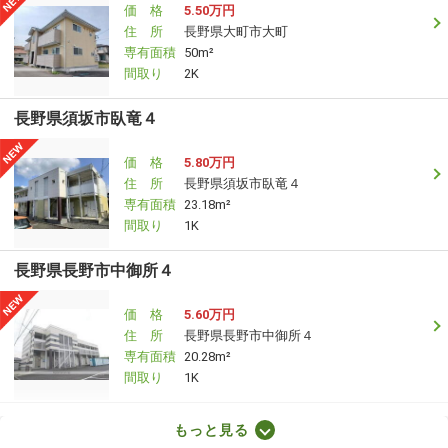
価 格
5.50万円
住 所
長野県大町市大町
専有面積
50m²
間取り
2K
長野県須坂市臥竜４
価 格
5.80万円
住 所
長野県須坂市臥竜４
専有面積
23.18m²
間取り
1K
長野県長野市中御所４
価 格
5.60万円
住 所
長野県長野市中御所４
専有面積
20.28m²
間取り
1K
長野県塩尻市大字広丘高出
もっと見る