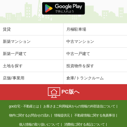
価 格
4.70万円
住 所
長野県塩尻市大字広丘高出
専有面積
26.49m²
間取り
1K
賃貸
月極駐車場
長野県長野市大字稲葉南俣
新築マンション
中古マンション
価 格
5.70万円
新築一戸建て
中古一戸建て
住 所
長野県長野市大字稲葉南俣
専有面積
29.25m²
土地を探す
投資物件を探す
間取り
1LDK
店舗/事業用
倉庫/トランクルーム
長野県上田市中央北３丁目
PC版へ
価 格
4.01万円
住 所
長野県上田市中央北３丁目
goo住宅・不動産とは
お客さまご利用端末からの情報の外部送信について
専有面積
28.98m²
間取り
2K
物件に関するお問合せの流れ
情報提供元
不動産情報に関する免責事項
個人情報の取り扱いについて
消費税に関する表記について
長野県須坂市大字野辺村石町