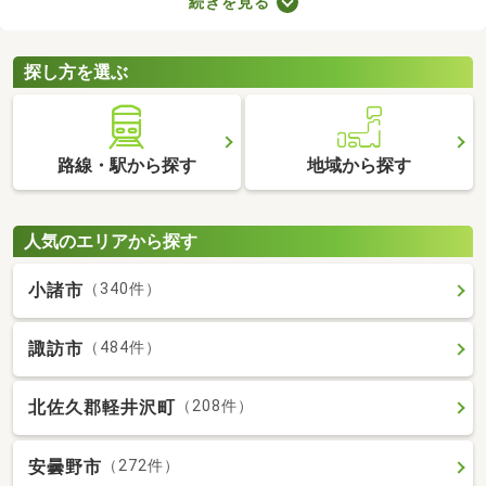
続きを見る
備の物件なら、新たに回線を契約する必要はありません。通信費
用も抑えられるので、月々の支出をできるだけ抑えたい方はぜひ
チェックしてみてくださいね。
探し方を選ぶ
路線・駅から探す
地域から探す
人気のエリアから探す
小諸市
（340件）
諏訪市
（484件）
北佐久郡軽井沢町
（208件）
安曇野市
（272件）