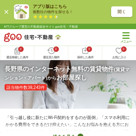
アプリ版はこちら
開く
複数社の物件を探せる！
NTTグループ運営の不動産総合サイト goo住宅・不動産
0
0
0
0
最近検索した条件
最近見た物件
保存した条件
お気に入り
長野県のインターネット無料の賃貸物件
(賃貸マ
お部屋探し
ンション・アパート)
から
該当物件数38,243件
「引っ越し後に新たにWi-Fi契約をするのが面倒」「スマホ利用に
かかる費用をできるだけ抑えたい」こんなお悩みを抱える方にお
すすめなのがインターネット無料の物件です。インターネット完