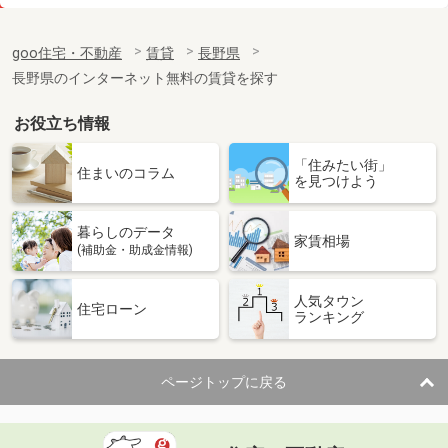
価 格
4.70万円
住 所
長野県塩尻市大字広丘高出
goo住宅・不動産
賃貸
長野県
専有面積
26.49m²
長野県のインターネット無料の賃貸を探す
間取り
1K
お役立ち情報
長野県須坂市大字須坂
「住みたい街」
価 格
6.20万円
住まいのコラム
を見つけよう
住 所
長野県須坂市大字須坂
専有面積
20.81m²
暮らしのデータ
間取り
1K
家賃相場
(補助金・助成金情報)
長野県長野市大字稲葉
人気タウン
住宅ローン
ランキング
価 格
4.90万円
住 所
長野県長野市大字稲葉
専有面積
26.08m²
ページトップに戻る
間取り
1K
長野県佐久市佐久平駅北