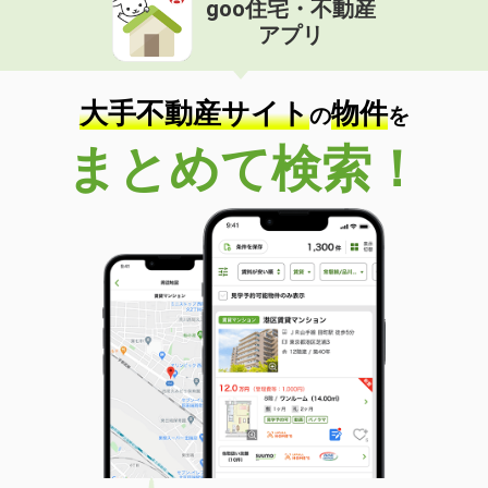
goo住宅・不動産
価 格
6.60万円
アプリ
住 所
長野県佐久市佐久平駅北
専有面積
20.28m²
間取り
1K
大手不動産サイト
物件
の
を
長野県茅野市ちの
まとめて検索！
価 格
4.50万円
住 所
長野県茅野市ちの
専有面積
20.28m²
間取り
1K
長野県塩尻市大字広丘野村
価 格
5.40万円
住 所
長野県塩尻市大字広丘野村
専有面積
23.18m²
間取り
1K
長野県塩尻市大字広丘高出