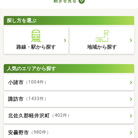
続きを見る
すが、月々の費用が割高になる恐れもあります。駐車場の費用を
抑えるだけでなく、車への移動も楽に行える駐車場付き物件から
気になるお部屋を探してみましょう。
探し方を選ぶ
路線・駅から探す
地域から探す
人気のエリアから探す
小諸市
（1004件）
諏訪市
（1433件）
北佐久郡軽井沢町
（402件）
安曇野市
（980件）