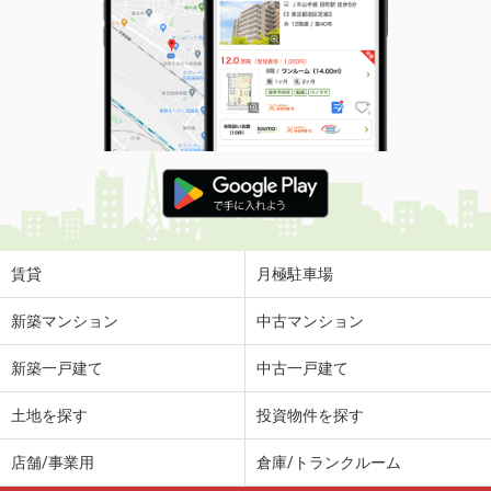
価 格
6.80万円
住 所
長野県長野市伊勢宮３
専有面積
68.74m²
間取り
2LDK
長野県長野市大字富竹
価 格
7.05万円
住 所
長野県長野市大字富竹
専有面積
52.57m²
間取り
1LDK
賃貸
月極駐車場
長野県塩尻市大字広丘堅石
新築マンション
中古マンション
価 格
4.30万円
新築一戸建て
中古一戸建て
住 所
長野県塩尻市大字広丘堅石
専有面積
50.81m²
土地を探す
投資物件を探す
間取り
2LDK
店舗/事業用
倉庫/トランクルーム
長野県塩尻市大字広丘高出