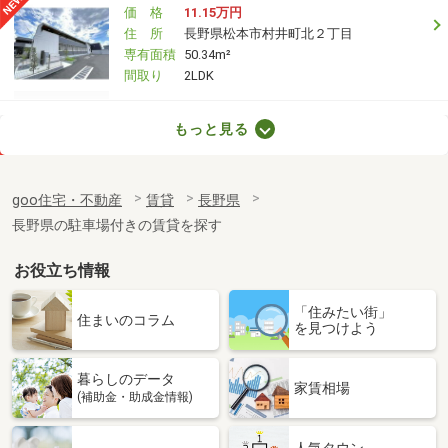
価 格
11.15万円
住 所
長野県松本市村井町北２丁目
専有面積
50.34m²
間取り
2LDK
長野県長野市三輪５丁目
もっと見る
価 格
5.60万円
住 所
長野県長野市三輪５丁目
goo住宅・不動産
賃貸
長野県
専有面積
26.71m²
長野県の駐車場付きの賃貸を探す
間取り
1K
お役立ち情報
長野県松本市村井町北２丁目
「住みたい街」
価 格
8万円
住まいのコラム
を見つけよう
住 所
長野県松本市村井町北２丁目
専有面積
40.07m²
暮らしのデータ
間取り
1LDK
家賃相場
(補助金・助成金情報)
長野県諏訪市高島４
人気タウン