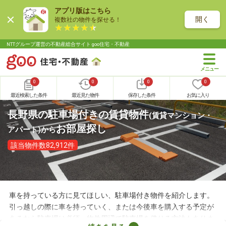
アプリ版はこちら
開く
複数社の物件を探せる！
NTTグループ運営の不動産総合サイト goo住宅・不動産
0
0
0
0
最近検索した条件
最近見た物件
保存した条件
お気に入り
長野県の駐車場付きの賃貸物件
(賃貸マンション・
お部屋探し
アパート)
から
該当物件数82,912件
車を持っている方に見てほしい、駐車場付き物件を紹介します。
引っ越しの際に車を持っていく、または今後車を購入する予定が
あるなら駐車場は必須。物件周辺で駐車場を借りる方法もありま