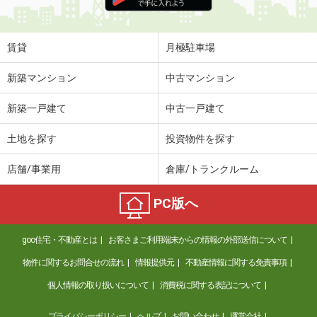
住 所
岩手県盛岡市高松３
専有面積
42.46m²
間取り
2DK
賃貸
月極駐車場
岩手県一関市字北ほうりょう
新築マンション
中古マンション
価 格
5.60万円
新築一戸建て
中古一戸建て
住 所
岩手県一関市字北ほうりょう
専有面積
54.85m²
土地を探す
投資物件を探す
間取り
2LDK
店舗/事業用
倉庫/トランクルーム
岩手県紫波郡紫波町桜町字才土地
PC版へ
価 格
7.60万円
住 所
岩手県紫波郡紫波町桜町字才土地
goo住宅・不動産とは
お客さまご利用端末からの情報の外部送信について
専有面積
67.89m²
間取り
3LDK
物件に関するお問合せの流れ
情報提供元
不動産情報に関する免責事項
個人情報の取り扱いについて
消費税に関する表記について
岩手県紫波郡紫波町桜町字才土地
プライバシーポリシー
ヘルプ
お問い合わせ
運営会社