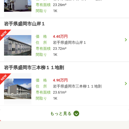
専有面積
23.26m²
間取り
1K
岩手県盛岡市山岸１
価 格
4.40万円
住 所
岩手県盛岡市山岸１
専有面積
23.72m²
間取り
1K
岩手県盛岡市三本柳１１地割
価 格
4.90万円
住 所
岩手県盛岡市三本柳１１地割
専有面積
23.61m²
間取り
1K
岩手県盛岡市仙北２
もっと見る
価 格
4.20万円