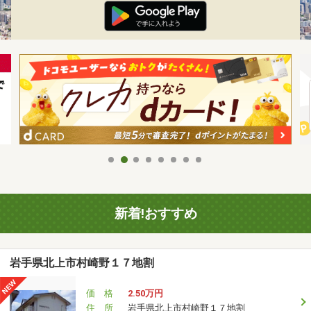
新着!おすすめ
岩手県北上市村崎野１７地割
価 格
2.50万円
住 所
岩手県北上市村崎野１７地割