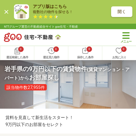
アプリ版はこちら
開く
複数社の物件を探せる！
NTTグループ運営の不動産総合サイト goo住宅・不動産
0
0
0
0
最近検索した条件
最近見た物件
保存した条件
お気に入り
岩手県の9万円以下の賃貸物件
(賃貸マンション・ア
お部屋探し
パート)
から
該当物件数27,955件
賃料を見直して新生活をスタート！
9万円以下のお部屋をセレクト