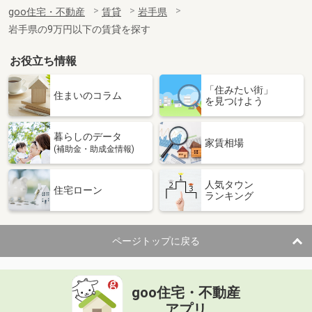
住 所
岩手県盛岡市仙北２
goo住宅・不動産
賃貸
岩手県
専有面積
23.61m²
岩手県の9万円以下の賃貸を探す
間取り
1K
お役立ち情報
岩手県盛岡市長田町
「住みたい街」
価 格
5.40万円
住まいのコラム
を見つけよう
住 所
岩手県盛岡市長田町
専有面積
27.59m²
暮らしのデータ
間取り
1K
家賃相場
(補助金・助成金情報)
岩手県盛岡市本町通３
人気タウン
住宅ローン
ランキング
価 格
5.10万円
住 所
岩手県盛岡市本町通３
専有面積
20.81m²
ページトップに戻る
間取り
1K
岩手県盛岡市津志田西２
goo住宅・不動産
価 格
5.30万円
アプリ