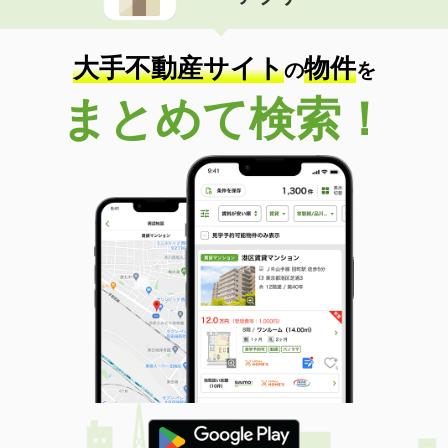
住 所
岩手県盛岡市津志田西２
専有面積
46.73m²
間取り
1K
大手不動産サイト
物件
の
を
岩手県花巻市豊沢町
まとめて検索！
価 格
4万円
住 所
岩手県花巻市豊沢町
専有面積
49m²
間取り
3DK
岩手県盛岡市門１丁目
価 格
3.50万円
住 所
岩手県盛岡市門１丁目
専有面積
28.14m²
間取り
1K
岩手県盛岡市高松３
価 格
5.10万円