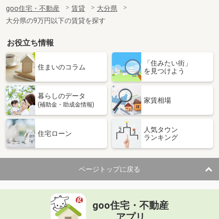
住 所
大分県大分市賀来南１丁目
goo住宅・不動産
賃貸
大分県
専有面積
29.47m²
大分県の9万円以下の賃貸を探す
間取り
1K
お役立ち情報
大分県大分市原新町
「住みたい街」
価 格
6.90万円
住まいのコラム
を見つけよう
住 所
大分県大分市原新町
専有面積
66.16m²
暮らしのデータ
間取り
2LDK
家賃相場
(補助金・助成金情報)
大分県大分市賀来南２丁目
人気タウン
住宅ローン
ランキング
価 格
3.70万円
住 所
大分県大分市賀来南２丁目
専有面積
23.69m²
ページトップに戻る
間取り
1K
大分県大分市大在北３
goo住宅・不動産
価 格
4.30万円
アプリ