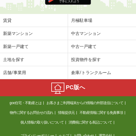
住 所
大分県大分市羽屋３丁目
専有面積
23.18m²
間取り
1K
賃貸
月極駐車場
大分県大分市南太平寺２丁目
新築マンション
中古マンション
価 格
4.70万円
新築一戸建て
中古一戸建て
住 所
大分県大分市南太平寺２丁目
専有面積
28.02m²
土地を探す
投資物件を探す
間取り
1K
店舗/事業用
倉庫/トランクルーム
大分県大分市南太平寺３丁目
PC版へ
価 格
4.20万円
住 所
大分県大分市南太平寺３丁目
goo住宅・不動産とは
お客さまご利用端末からの情報の外部送信について
専有面積
22.35m²
間取り
1K
物件に関するお問合せの流れ
情報提供元
不動産情報に関する免責事項
個人情報の取り扱いについて
消費税に関する表記について
大分県大分市南太平寺２丁目
プライバシーポリシー
ヘルプ
お問い合わせ
運営会社