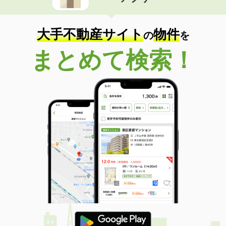
住 所
大分県大分市大在北３
専有面積
45.72m²
間取り
1LDK
大手不動産サイト
物件
の
を
大分県大分市羽屋２丁目
まとめて検索！
価 格
4.10万円
住 所
大分県大分市羽屋２丁目
専有面積
22.35m²
間取り
1K
大分県大分市羽屋２丁目
価 格
4.10万円
住 所
大分県大分市羽屋２丁目
専有面積
22.35m²
間取り
1K
大分県大分市羽屋３丁目
価 格
3.60万円