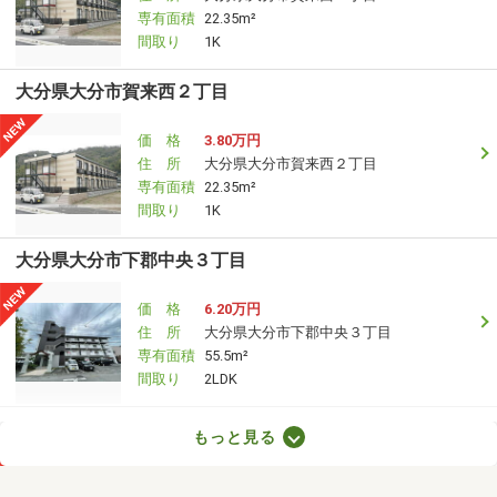
専有面積
22.35m²
間取り
1K
大分県大分市賀来西２丁目
価 格
3.80万円
住 所
大分県大分市賀来西２丁目
専有面積
22.35m²
間取り
1K
大分県大分市下郡中央３丁目
価 格
6.20万円
住 所
大分県大分市下郡中央３丁目
専有面積
55.5m²
間取り
2LDK
大分県大分市賀来南１丁目
もっと見る
価 格
4.60万円