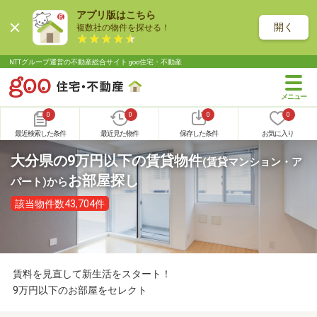
アプリ版はこちら
開く
複数社の物件を探せる！
NTTグループ運営の不動産総合サイト goo住宅・不動産
0
0
0
0
最近検索した条件
最近見た物件
保存した条件
お気に入り
大分県の9万円以下の賃貸物件
(賃貸マンション・ア
お部屋探し
パート)
から
該当物件数43,704件
賃料を見直して新生活をスタート！
9万円以下のお部屋をセレクト