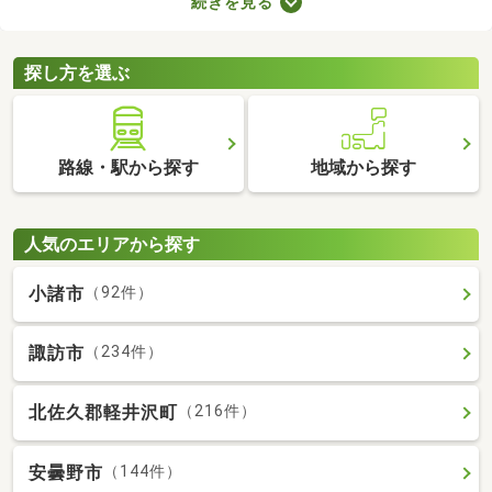
続きを見る
れば子ども部屋にもできるので、長く住めることも魅力です。こ
こでは、快適に暮らせる2LDK物件を紹介します。間取りや家賃を
チェックして、希望にぴったりな物件を見つけましょう。
探し方を選ぶ
路線・駅から探す
地域から探す
人気のエリアから探す
小諸市
（92件）
諏訪市
（234件）
北佐久郡軽井沢町
（216件）
安曇野市
（144件）