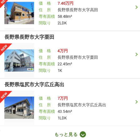
価 格
7.40万円
住 所
長野県長野市大字高田
専有面積
58.48m²
間取り
2LDK
長野県長野市大字栗田
価 格
4万円
住 所
長野県長野市大字栗田
専有面積
22.45m²
間取り
1K
長野県塩尻市大字広丘高出
価 格
7万円
住 所
長野県塩尻市大字広丘高出
専有面積
43.54m²
間取り
1LDK
長野県松本市小屋南１丁目
もっと見る