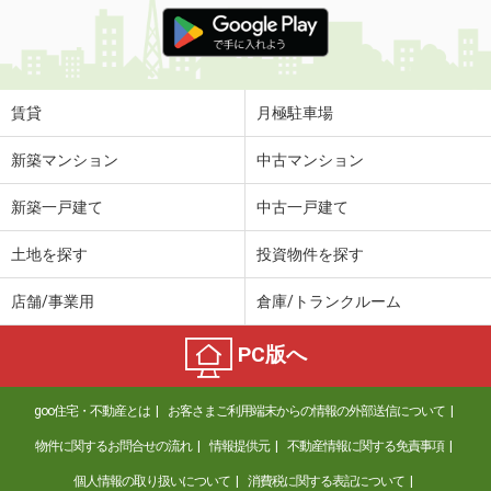
価 格
10.60万円
住 所
長野県塩尻市大字広丘吉田
専有面積
57.66m²
間取り
2LDK
賃貸
月極駐車場
長野県上田市生田
新築マンション
中古マンション
価 格
5.50万円
新築一戸建て
中古一戸建て
住 所
長野県上田市生田
専有面積
56.32m²
土地を探す
投資物件を探す
間取り
2LDK
店舗/事業用
倉庫/トランクルーム
長野県長野市川中島町原
PC版へ
価 格
6.30万円
住 所
長野県長野市川中島町原
goo住宅・不動産とは
お客さまご利用端末からの情報の外部送信について
専有面積
45.42m²
間取り
1LDK
物件に関するお問合せの流れ
情報提供元
不動産情報に関する免責事項
個人情報の取り扱いについて
消費税に関する表記について
長野県長野市大字稲葉日詰