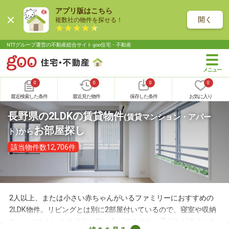
アプリ版はこちら
開く
複数社の物件を探せる！
NTTグループ運営の不動産総合サイト goo住宅・不動産
0
0
0
0
最近検索した条件
最近見た物件
保存した条件
お気に入り
長野県の2LDKの賃貸物件
(賃貸マンション・アパー
お部屋探し
ト)
から
該当物件数12,706件
2人以上、または小さい赤ちゃんがいるファミリーにおすすめの
2LDK物件。リビングとは別に2部屋付いているので、寝室や収納
スペースなど、さまざまな使い方ができます。子どもが大きくな