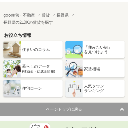
価 格
5万円
住 所
長野県松本市小屋南１丁目
goo住宅・不動産
賃貸
長野県
専有面積
40m²
長野県の2LDKの賃貸を探す
間取り
1LDK
お役立ち情報
長野県飯田市鼎上山
「住みたい街」
価 格
5.60万円
住まいのコラム
を見つけよう
住 所
長野県飯田市鼎上山
専有面積
22.7m²
暮らしのデータ
間取り
1K
家賃相場
(補助金・助成金情報)
長野県塩尻市大字広丘吉田
人気タウン
住宅ローン
ランキング
価 格
10.70万円
住 所
長野県塩尻市大字広丘吉田
専有面積
57.66m²
ページトップに戻る
間取り
2LDK
長野県松本市蟻ケ崎２丁目