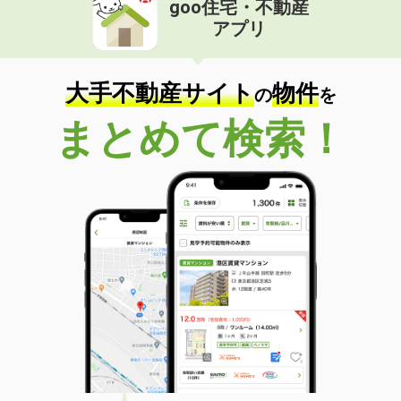
goo住宅・不動産
価 格
14.60万円
アプリ
住 所
長野県松本市蟻ケ崎２丁目
専有面積
67.28m²
間取り
2LDK
大手不動産サイト
物件
の
を
長野県長野市大字南長池
まとめて検索！
価 格
5.50万円
住 所
長野県長野市大字南長池
専有面積
25m²
間取り
1K
長野県松本市村井町南４丁目
価 格
7.95万円
住 所
長野県松本市村井町南４丁目
専有面積
47.98m²
間取り
1LDK
長野県塩尻市大字広丘吉田