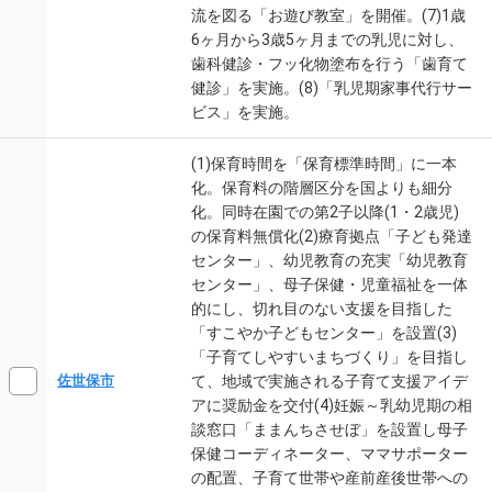
流を図る「お遊び教室」を開催。(7)1歳
6ヶ月から3歳5ヶ月までの乳児に対し、
歯科健診・フッ化物塗布を行う「歯育て
健診」を実施。(8)「乳児期家事代行サー
ビス」を実施。
(1)保育時間を「保育標準時間」に一本
化。保育料の階層区分を国よりも細分
化。同時在園での第2子以降(1・2歳児)
の保育料無償化(2)療育拠点「子ども発達
センター」、幼児教育の充実「幼児教育
センター」、母子保健・児童福祉を一体
的にし、切れ目のない支援を目指した
「すこやか子どもセンター」を設置(3)
「子育てしやすいまちづくり」を目指し
て、地域で実施される子育て支援アイデ
佐世保市
アに奨励金を交付(4)妊娠～乳幼児期の相
談窓口「ままんちさせぼ」を設置し母子
保健コーディネーター、ママサポーター
の配置、子育て世帯や産前産後世帯への