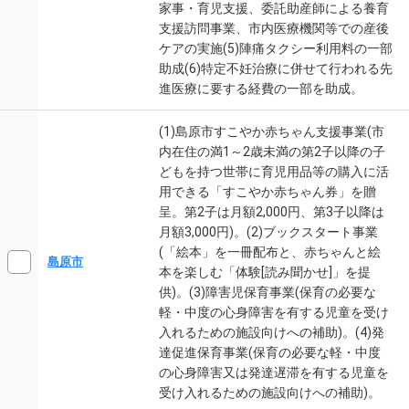
家事・育児支援、委託助産師による養育
支援訪問事業、市内医療機関等での産後
ケアの実施(5)陣痛タクシー利用料の一部
助成(6)特定不妊治療に併せて行われる先
進医療に要する経費の一部を助成。
(1)島原市すこやか赤ちゃん支援事業(市
内在住の満1～2歳未満の第2子以降の子
どもを持つ世帯に育児用品等の購入に活
用できる「すこやか赤ちゃん券」を贈
呈。第2子は月額2,000円、第3子以降は
月額3,000円)。(2)ブックスタート事業
(「絵本」を一冊配布と、赤ちゃんと絵
島原市
本を楽しむ「体験[読み聞かせ]」を提
供)。(3)障害児保育事業(保育の必要な
軽・中度の心身障害を有する児童を受け
入れるための施設向けへの補助)。(4)発
達促進保育事業(保育の必要な軽・中度
の心身障害又は発達遅滞を有する児童を
受け入れるための施設向けへの補助)。