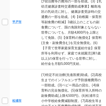
び宿泊費等の費用の一部を助成。(3)【乳
幼児健康診査時交通費助成事業】離島地
区の乳幼児に対し、健康診査受診時の交
通費の一部を助成。(4)【幼稚園・保育所
等副食費の軽減】3歳以上のこどもの副
平戸市
食費について、国の免除対象とならない
世帯についても、月額4,800円を上限と
して免除。(5)【保育料の無償化】保育料
(主食・副食費含む)を完全無償化。(6)
【子育て世帯家庭保育支援給付金】保育
所等を利用せず、家庭で未就園児(満1歳
以上)の保育を行っている世帯に対し、
給付金を月額5,000円支給。
(1)特定不妊治療(先進医療)助成。(2)高校
生までのインフルエンザ予防接種費用の
一部助成。(3)ベビー用品の貸出。(4)保
育料の完全無償化。(5)保育所等入所時の
副食費助成(上限4,500円)。(6)松浦市立
小中学校給食費減額制度。(7)高校生等ま
松浦市
での子ども医療費助成制度。(8)松浦高等