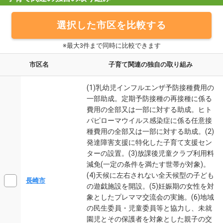
選択した市区を比較する
※最大3件まで同時に比較できます
市区名
子育て関連の独自の取り組み
(1)乳幼児インフルエンザ予防接種費用の
一部助成。定期予防接種の再接種に係る
費用の全部又は一部に対する助成。ヒト
パピローマウイルス感染症に係る任意接
種費用の全部又は一部に対する助成。(2)
発達障害支援に特化した子育て支援セン
ターの設置。(3)放課後児童クラブ利用料
減免(一定の条件を満たす世帯が対象)。
(4)天候に左右されない全天候型の子ども
長崎市
の遊戯施設を開設。(5)妊娠期の女性を対
象としたプレママ交流会の実施。(6)地域
の民生委員・児童委員等と協力し、未就
園児とその保護者を対象とした親子の交