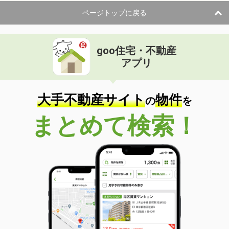
ページトップに戻る
goo住宅・不動産
アプリ
大手不動産サイト
物件
の
を
まとめて検索！