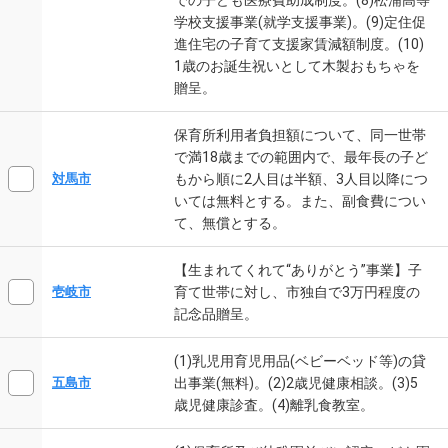
学校支援事業(就学支援事業)。(9)定住促
進住宅の子育て支援家賃減額制度。(10)
1歳のお誕生祝いとして木製おもちゃを
贈呈。
保育所利用者負担額について、同一世帯
で満18歳までの範囲内で、最年長の子ど
もから順に2人目は半額、3人目以降につ
対馬市
いては無料とする。また、副食費につい
て、無償とする。
【生まれてくれて“ありがとう”事業】子
育て世帯に対し、市独自で3万円程度の
壱岐市
記念品贈呈。
(1)乳児用育児用品(ベビーベッド等)の貸
出事業(無料)。(2)2歳児健康相談。(3)5
五島市
歳児健康診査。(4)離乳食教室。