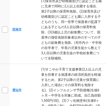
(1)保育所及び幼稚園並びに認定こども園
に兄弟で同時に2人以上在園する場合、
第2子以降の保育料免除。(2)保育所及び
幼稚園並びに認定こども園に入所する子
どものうち、同一世帯で保護者の監護下
にある子どもの3人目以降の保育料免
西海市
除。(3)3歳以上児の副食費について、国
基準の徴収免除対象者以外のすべての子
どもの副食費を免除。(4)市内小・中学校
の在学者で、年長の児童生徒から数えて
3人目以降の児童生徒の学校給食費につ
いて全額補助。
(1)すこやか子育て支援事業(2人以上の児
童を扶養する保護者の経済的負担を軽減
するため、第2子以降の児童が保育園に
入所した場合にその保育料を免除す
る)。(2)インフルエンザ予防接種(生後6
雲仙市
ヶ月～中学生を対象に助成。自己負担額
1,500円/回)。(3)フッ化物塗布(生後8ヶ
月～4歳児に対し、全額2回分助成)。(4)