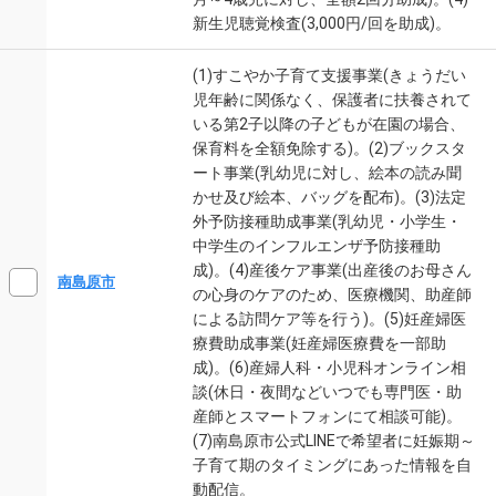
新生児聴覚検査(3,000円/回を助成)。
(1)すこやか子育て支援事業(きょうだい
児年齢に関係なく、保護者に扶養されて
いる第2子以降の子どもが在園の場合、
保育料を全額免除する)。(2)ブックスタ
ート事業(乳幼児に対し、絵本の読み聞
かせ及び絵本、バッグを配布)。(3)法定
外予防接種助成事業(乳幼児・小学生・
中学生のインフルエンザ予防接種助
成)。(4)産後ケア事業(出産後のお母さん
南島原市
の心身のケアのため、医療機関、助産師
による訪問ケア等を行う)。(5)妊産婦医
療費助成事業(妊産婦医療費を一部助
成)。(6)産婦人科・小児科オンライン相
談(休日・夜間などいつでも専門医・助
産師とスマートフォンにて相談可能)。
(7)南島原市公式LINEで希望者に妊娠期～
子育て期のタイミングにあった情報を自
動配信。