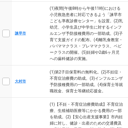
(1)夜間(午後8時から午後11時)における
小児救急患者に対応できるよう「諫早市
こども準夜診療センター」を設置。(2)乳
幼児、小学生及び中学生に対するインフ
ルエンザ予防接種費用の一部助成。(3)子
諫早市
育て支援ガイドの配布。(4)離乳食教室・
パパママクラス・プレママクラス、ベビ
ークラスの開催。(5)妊婦や2歳6ヶ月児
への歯科健診の実施。
(1)第2子目保育料の無料化。(2)不妊症・
不育症治療費の助成。(3)インフルエンザ
大村市
予防接種費用の一部助成。(4)保育士等就
職祝金、保育士等継続応援金。
(1)【不妊・不育症治療費助成】不育症治
療、生殖補助医療等にかかる費用の一部
を助成。(2)【安心出産支援事業】市内妊
婦に対し、健診・出産のための交通費及