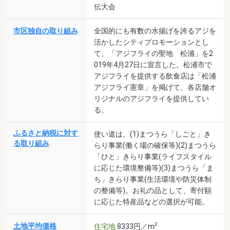
伝大会
市区独自の取り組み
全国的にも有数の水揚げを誇るアジを
活かしたシティプロモーションとし
て、「アジフライの聖地 松浦」を2
019年4月27日に宣言した。松浦市で
アジフライを提供する飲食店は「松浦
アジフライ憲章」を掲げて、各店舗オ
リジナルのアジフライを提供してい
る。
ふるさと納税に対す
使い道は、(1)まつうら「しごと」き
る取り組み
らり事業(働く場の確保等)(2)まつうら
「ひと」きらり事業(ライフスタイル
に応じた環境整備等)(3)まつうら「ま
ち」きらり事業(生活環境や防災体制
の整備等)。お礼の品として、寄付額
に応じた特産品などの選択が可能。
2
土地平均価格
住宅地
8333円／m