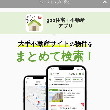
ページトップに戻る
goo住宅・不動産
アプリ
大手不動産サイト
物件
の
を
まとめて検索！