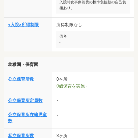
入院時食事療養費の標準負担額の自己負
担あり。
<入院>所得制限
所得制限なし
備考
-
幼稚園・保育園
公立保育所数
0ヶ所
0歳保育を実施
-
公立保育所定員数
-
公立保育所在籍児童
-
数
私立保育所数
8ヶ所