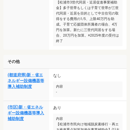
【松浦市3世代同居・近居促進事業補助
金】多子世帯もしくは子育て世帯が三世
代同居・近居を目的として中古住宅の取
得をする費用の1/5、上限40万円を助
成。子育て応援団体所属者の場合、4万
円を加算。新たに三世代同居をする場
合、20万円を加算。※2025年度の受付は
終了
その他
(都道府県)新・省エ
なし
ネルギー設備機器等
導入補助制度
内容
-
(市区)新・省エネル
あり
ギー設備機器等導入
補助制度
内容
【松浦市市民向け地域脱炭素移行・再エ
ネ推進重点対策加速化事業補助金】(1)太