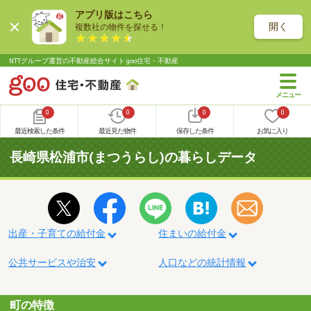
アプリ版はこちら
開く
複数社の物件を探せる！
NTTグループ運営の不動産総合サイト goo住宅・不動産
0
0
0
0
最近検索した条件
最近見た物件
保存した条件
お気に入り
長崎県松浦市(まつうらし)の暮らしデータ
出産・子育ての給付金
住まいの給付金
公共サービスや治安
人口などの統計情報
町の特徴