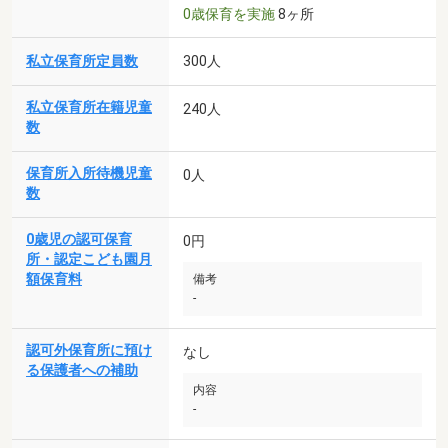
0歳保育を実施
8ヶ所
私立保育所定員数
300人
私立保育所在籍児童
240人
数
保育所入所待機児童
0人
数
0歳児の認可保育
0円
所・認定こども園月
額保育料
備考
-
認可外保育所に預け
なし
る保護者への補助
内容
-