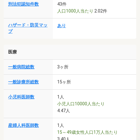
刑法犯認知件数
43件
人口1000人当たり
2.02件
ハザード・防災マッ
あり
プ
医療
一般病院総数
3ヶ所
一般診療所総数
15ヶ所
小児科医師数
1人
小児人口10000人当たり
4.47人
産婦人科医師数
1人
15～49歳女性人口1万人当たり
3.40人