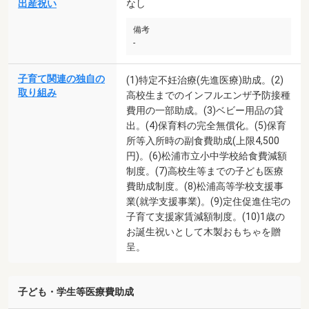
出産祝い
なし
備考
-
子育て関連の独自の
(1)特定不妊治療(先進医療)助成。(2)
取り組み
高校生までのインフルエンザ予防接種
費用の一部助成。(3)ベビー用品の貸
出。(4)保育料の完全無償化。(5)保育
所等入所時の副食費助成(上限4,500
円)。(6)松浦市立小中学校給食費減額
制度。(7)高校生等までの子ども医療
費助成制度。(8)松浦高等学校支援事
業(就学支援事業)。(9)定住促進住宅の
子育て支援家賃減額制度。(10)1歳の
お誕生祝いとして木製おもちゃを贈
呈。
子ども・学生等医療費助成