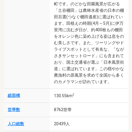
町です。のどかな田園風景が広がる
「土谷棚田」は農林水産省の日本の棚
田百選(つなぐ棚田遺産)に選ばれてい
ます。田植えの時期(4月～5月)に伊万
里湾に沈む夕日が、約400枚もの棚田
をオレンジ色に染め上げる姿は息をの
む美しさです。また、ツーリングやド
ライブスポットとして有名な、「なが
さきサンセットロード」にも含まれて
おり、国土交通省が選ぶ「日本風景街
道」に選ばれています。この穏やかな
農漁村の原風景を求めて全国から多く
のカメラマンが訪れています。
2
総面積
130.55km
世帯数
8762世帯
人口総数
20439人