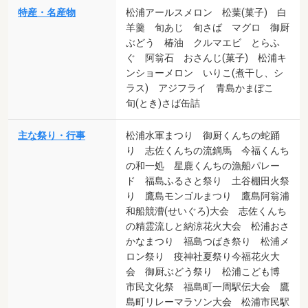
特産・名産物
松浦アールスメロン 松葉(菓子) 白
羊羹 旬あじ 旬さば マグロ 御厨
ぶどう 椿油 クルマエビ とらふ
ぐ 阿翁石 おさんじ(菓子) 松浦キ
ンショーメロン いりこ(煮干し、シ
ラス) アジフライ 青島かまぼこ
旬(とき)さば缶詰
主な祭り・行事
松浦水軍まつり 御厨くんちの蛇踊
り 志佐くんちの流鏑馬 今福くんち
の和一処 星鹿くんちの漁船パレー
ド 福島ふるさと祭り 土谷棚田火祭
り 鷹島モンゴルまつり 鷹島阿翁浦
和船競漕(せいぐろ)大会 志佐くんち
の精霊流しと納涼花火大会 松浦おさ
かなまつり 福島つばき祭り 松浦メ
ロン祭り 疫神社夏祭り今福花火大
会 御厨ぶどう祭り 松浦こども博
市民文化祭 福島町一周駅伝大会 鷹
島町リレーマラソン大会 松浦市民駅