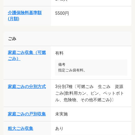
介護保険料基準額
5500円
(月額)
ごみ
家庭ごみ収集（可燃
有料
ごみ）
備考
指定ごみ袋有料。
家庭ごみの分別方式
3分別7種〔可燃ごみ 生ごみ 資源
ごみ(飲料用カン、ビン、ペットボト
ル、危険物、その他不燃ごみ)〕
家庭ごみの戸別収集
未実施
粗大ごみ収集
あり