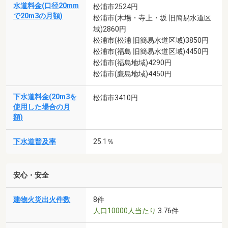
水道料金(口径20mm
松浦市2524円
で20m3の月額)
松浦市(木場・寺上・坂 旧簡易水道区
域)2860円
松浦市(松浦 旧簡易水道区域)3850円
松浦市(福島 旧簡易水道区域)4450円
松浦市(福島地域)4290円
松浦市(鷹島地域)4450円
下水道料金(20m3を
松浦市3410円
使用した場合の月
額)
下水道普及率
25.1％
安心・安全
建物火災出火件数
8件
人口10000人当たり
3.76件