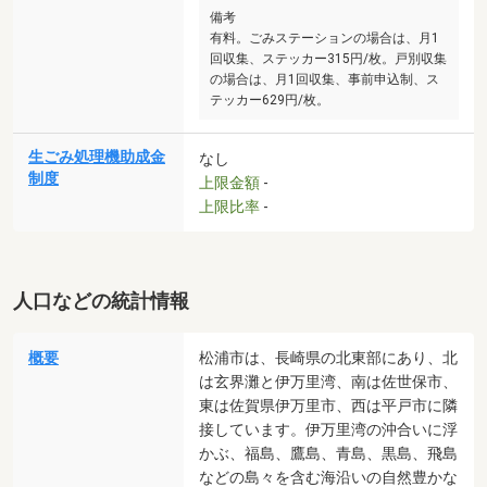
備考
有料。ごみステーションの場合は、月1
回収集、ステッカー315円/枚。戸別収集
の場合は、月1回収集、事前申込制、ス
テッカー629円/枚。
生ごみ処理機助成金
なし
制度
上限金額
-
上限比率
-
人口などの統計情報
概要
松浦市は、長崎県の北東部にあり、北
は玄界灘と伊万里湾、南は佐世保市、
東は佐賀県伊万里市、西は平戸市に隣
接しています。伊万里湾の沖合いに浮
かぶ、福島、鷹島、青島、黒島、飛島
などの島々を含む海沿いの自然豊かな