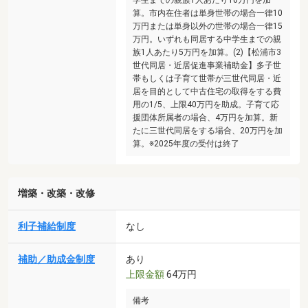
算。市内在住者は単身世帯の場合一律10
万円または単身以外の世帯の場合一律15
万円。いずれも同居する中学生までの親
族1人あたり5万円を加算。(2)【松浦市3
世代同居・近居促進事業補助金】多子世
帯もしくは子育て世帯が三世代同居・近
居を目的として中古住宅の取得をする費
用の1/5、上限40万円を助成。子育て応
援団体所属者の場合、4万円を加算。新
たに三世代同居をする場合、20万円を加
算。※2025年度の受付は終了
増築・改築・改修
利子補給制度
なし
補助／助成金制度
あり
上限金額
64万円
備考