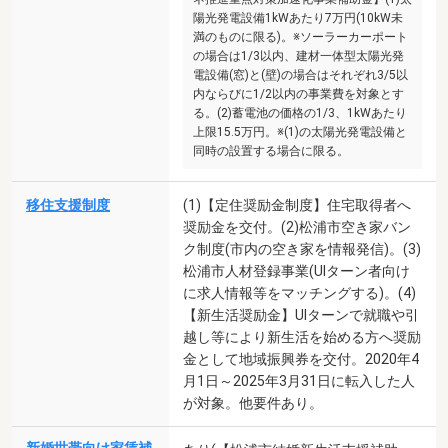
陽光発電設備1kWあたり7万円(10kW未
満のものに限る)。※ソーラーカーポート
の場合は1/3以内、建材一体型太陽光発
電設備(窓)と(壁)の場合はそれぞれ3/5以
内ならびに1/2以内の事業費を対象とす
る。(2)蓄電池の価格の1/3、1kWあたり
上限15.5万円。※(1)の太陽光発電設備と
同時の設置する場合に限る。
移住支援制度
(1)【定住奨励金制度】住宅取得者へ
奨励金を交付。(2)松浦市空き家バン
ク制度(市内の空き家を情報発信)。(3)
松浦市人材登録事業(UIターン者向け
に求人情報等をマッチングする)。(4)
【新生活奨励金】UIターンで就職や引
越し等により新生活を始める方へ奨励
金として地域振興券を交付。2020年4
月1日～2025年3月31日に転入した人
が対象。他要件あり。