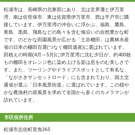
松浦市は、長崎県の北東部にあり、北は玄界灘と伊万里
湾、南は佐世保市、東は佐賀県伊万里市、西は平戸市に隣
接しています。伊万里湾の沖合いに浮かぶ、福島、鷹島、
青島、黒島、飛島などの島々を含む海沿いの自然豊かな町
です。のどかな田園風景が広がる「土谷棚田」は農林水産
省の日本の棚田百選(つなぐ棚田遺産)に選ばれています。
田植えの時期(4月～5月)に伊万里湾に沈む夕日が、約400枚
もの棚田をオレンジ色に染め上げる姿は息をのむ美しさで
す。また、ツーリングやドライブスポットとして有名な、
「ながさきサンセットロード」にも含まれており、国土交
通省が選ぶ「日本風景街道」に選ばれています。この穏や
かな農漁村の原風景を求めて全国から多くのカメラマンが
訪れています。
市区役所住所
松浦市志佐町里免365