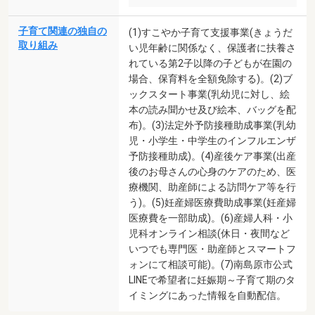
子育て関連の独自の
(1)すこやか子育て支援事業(きょうだ
取り組み
い児年齢に関係なく、保護者に扶養さ
れている第2子以降の子どもが在園の
場合、保育料を全額免除する)。(2)ブ
ックスタート事業(乳幼児に対し、絵
本の読み聞かせ及び絵本、バッグを配
布)。(3)法定外予防接種助成事業(乳幼
児・小学生・中学生のインフルエンザ
予防接種助成)。(4)産後ケア事業(出産
後のお母さんの心身のケアのため、医
療機関、助産師による訪問ケア等を行
う)。(5)妊産婦医療費助成事業(妊産婦
医療費を一部助成)。(6)産婦人科・小
児科オンライン相談(休日・夜間など
いつでも専門医・助産師とスマートフ
ォンにて相談可能)。(7)南島原市公式
LINEで希望者に妊娠期～子育て期のタ
イミングにあった情報を自動配信。