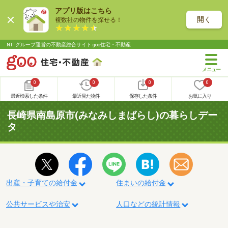
アプリ版はこちら
開く
複数社の物件を探せる！
NTTグループ運営の不動産総合サイト goo住宅・不動産
0
0
0
0
最近検索した条件
最近見た物件
保存した条件
お気に入り
長崎県南島原市(みなみしまばらし)の暮らしデー
タ
出産・子育ての給付金
住まいの給付金
公共サービスや治安
人口などの統計情報