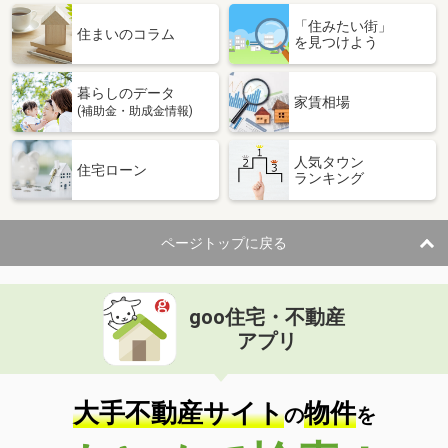
「住みたい街」
住まいのコラム
を見つけよう
暮らしのデータ
家賃相場
(補助金・助成金情報)
人気タウン
住宅ローン
ランキング
ページトップに戻る
goo住宅・不動産
アプリ
大手不動産サイト
物件
の
を