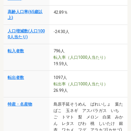
高齢人口率(65歳以
42.89％
上)
人口増減数(人口100
-24.30人
0人当たり)
転入者数
796人
転入率（人口1000人当たり）
19.59人
転出者数
1097人
転出率（人口1000人当たり）
26.99人
特産・名産物
島原手延そうめん ばれいしょ 葉た
ばこ 玉ネギ アスパラガス いち
ご トマト 梨 メロン 白菜 みか
ん レタス びわ 桃 しいたけ 銀
杏 ワカメ フグ アラカブ(カサゴ)