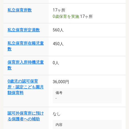
私立保育所数
17ヶ所
0歳保育を実施
17ヶ所
私立保育所定員数
560人
私立保育所在籍児童
450人
数
保育所入所待機児童
0人
数
0歳児の認可保育
36,000円
所・認定こども園月
額保育料
備考
-
認可外保育所に預け
なし
る保護者への補助
内容