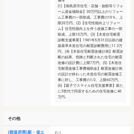
備考
(1)【南島原市住宅・店舗・旅館等リフォ
ーム資金補助金】30万円以上のリフォー
ム工事費の一部助成。工事費の10％、上
限20万円。(2)【住宅性能向上リフォー
ム】住宅性能向上を伴う改修工事の一部
助成、上限15万円。(3)【木造住宅耐震
診断支援事業】1981年5月31日以前の建
築基準木造住宅の耐震診断費用に11.3万
円。(4)【木造住宅耐震改修計画】耐震診
断の結果、危険と判断された住宅の耐震
改修の設計費に上限7万円。(5)【木造住
宅耐震改修工事費補助金】耐震改修計画
の設計が終わった木造住宅の耐震改修工
事に対し、工事費の1/2、上限60万円。
(6)【親子でスマイル住宅支援事業】新た
に3世代で同居するための住宅改修に40
万円。
その他
(都道府県)新・省エ
なし