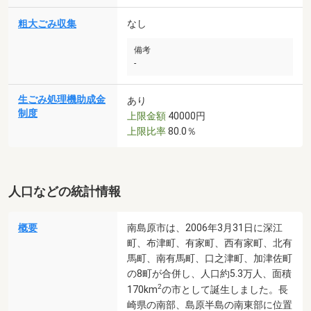
粗大ごみ収集
なし
備考
-
生ごみ処理機助成金
あり
制度
上限金額
40000円
上限比率
80.0％
人口などの統計情報
概要
南島原市は、2006年3月31日に深江
町、布津町、有家町、西有家町、北有
馬町、南有馬町、口之津町、加津佐町
の8町が合併し、人口約5.3万人、面積
2
170km
の市として誕生しました。長
崎県の南部、島原半島の南東部に位置