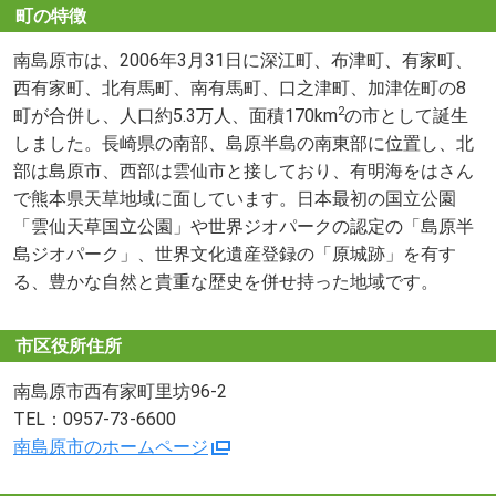
町の特徴
南島原市は、2006年3月31日に深江町、布津町、有家町、
西有家町、北有馬町、南有馬町、口之津町、加津佐町の8
2
町が合併し、人口約5.3万人、面積170km
の市として誕生
しました。長崎県の南部、島原半島の南東部に位置し、北
部は島原市、西部は雲仙市と接しており、有明海をはさん
で熊本県天草地域に面しています。日本最初の国立公園
「雲仙天草国立公園」や世界ジオパークの認定の「島原半
島ジオパーク」、世界文化遺産登録の「原城跡」を有す
る、豊かな自然と貴重な歴史を併せ持った地域です。
市区役所住所
南島原市西有家町里坊96-2
TEL：0957-73-6600
南島原市のホームページ