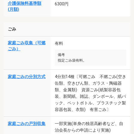
介護保険料基準額
6300円
(月額)
ごみ
家庭ごみ収集（可燃
有料
ごみ）
備考
指定ごみ袋有料。
家庭ごみの分別方式
4分別14種〔可燃ごみ 不燃ごみ(空き
缶類、空きびん類、ガラス・陶磁器
類、金属類) 資源ごみ(紙製容器包
装、新聞紙、雑誌、ダンボール、紙パ
ック、ペットボトル、プラスチック製
容器包装、衣類) 有害ごみ〕
家庭ごみの戸別収集
一部実施(単身の独居高齢者など、自
治会長からの申請により実施)