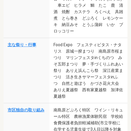
車エビ ヒラメ 鯛 たこ 鹿 清
酒 焼酎 カステラ ろくべえ 具雑
煮 とら巻き どぶろく レモンケー
キ 納豆みそ とうふ蒲鉾 いか ブ
ロッコリー
主な祭り・行事
Food Expo フェスティビタス・ナタ
リス 原城一揆まつり 南島原市桜ま
つり マリンフェスタinくちのつ み
そ五郎まつり 夢・手づくりふれあい
祭り ありえ浜んこら祭 深江産業ま
つり 活き生きサマーフェスタinふ
つ 自然と遊ぼう かづさ花火大会
ありえ夏越祭 西有家夏越祭 加津佐
夏越祭
市区独自の取り組み
南島原どぶろく特区 ワイン・リキュ
ール特区 農林漁業体験民宿 学校給
食費保護者負担軽減補助(市立学校に
在学する児童生徒で3人目以降を対象