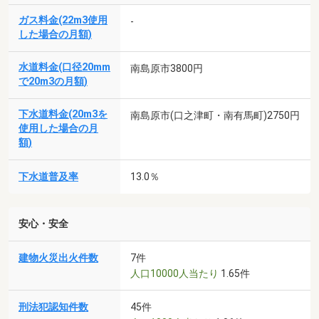
ガス料金(22m3使用
-
した場合の月額)
水道料金(口径20mm
南島原市3800円
で20m3の月額)
下水道料金(20m3を
南島原市(口之津町・南有馬町)2750円
使用した場合の月
額)
下水道普及率
13.0％
安心・安全
建物火災出火件数
7件
人口10000人当たり
1.65件
刑法犯認知件数
45件