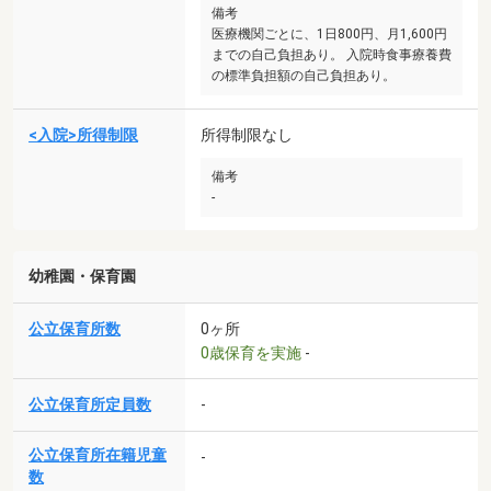
備考
医療機関ごとに、1日800円、月1,600円
までの自己負担あり。 入院時食事療養費
の標準負担額の自己負担あり。
<入院>所得制限
所得制限なし
備考
-
幼稚園・保育園
公立保育所数
0ヶ所
0歳保育を実施
-
公立保育所定員数
-
公立保育所在籍児童
-
数