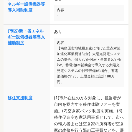
ネルギー設備機器等
導入補助制度
内容
-
(市区)新・省エネル
あり
ギー設備機器等導入
補助制度
内容
【南島原市地域脱炭素に向けた重点対策
加速化事業費補助金】太陽光発電システ
ムの場合、個人7万円/kw・事業者5万円/
kW。蓄電池(本補助金で導入する太陽光
発電システムの付帯設備)の場合、蓄電
池価格の1/3。上限金額は合計100万
円。
移住支援制度
(1)市外在住の方を対象に、担当者が
市内を案内する移住体験ツアーを実
施。(2)空き家バンク制度を実施。(3)
移住促進空き家活用事業として、市へ
の転入者または空き家の所有者が空き
家の改修を行う際の工事費などを、最