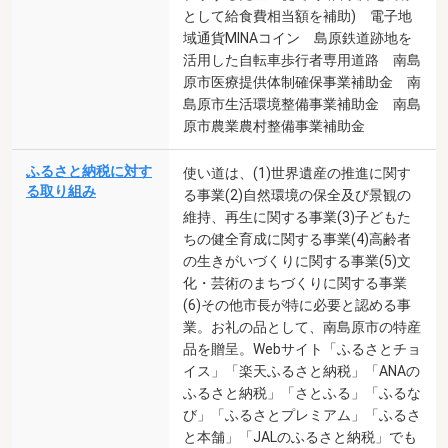
として給食費相当額を補助) 電子地
域通貨MINAコイン 島原鉄道跡地を
活用した自転車歩行者専用道路 南島
原市医療提供体制確保事業補助金 南
島原市生活環境整備事業補助金 南島
原市農業農村整備事業補助金
ふるさと納税に対す
使い道は、(1)世界遺産の推進に関す
る取り組み
る事業(2)自然環境の保全及び景観の
維持、再生に関する事業(3)子どもた
ちの健全育成に関する事業(4)高齢者
の生きがいづくりに関する事業(5)文
化・芸術のまちづくりに関する事業
(6)その他市長が特に必要と認める事
業。お礼の品として、南島原市の特産
品を贈呈。Webサイト「ふるさとチョ
イス」「楽天ふるさと納税」「ANAの
ふるさと納税」「さとふる」「ふるな
び」「ふるさとプレミアム」「ふるさ
と本舗」「JALのふるさと納税」でも