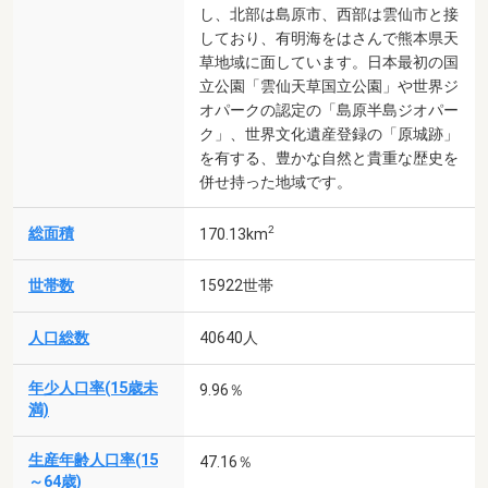
し、北部は島原市、西部は雲仙市と接
しており、有明海をはさんで熊本県天
草地域に面しています。日本最初の国
立公園「雲仙天草国立公園」や世界ジ
オパークの認定の「島原半島ジオパー
ク」、世界文化遺産登録の「原城跡」
を有する、豊かな自然と貴重な歴史を
併せ持った地域です。
2
総面積
170.13km
世帯数
15922世帯
人口総数
40640人
年少人口率(15歳未
9.96％
満)
生産年齢人口率(15
47.16％
～64歳)