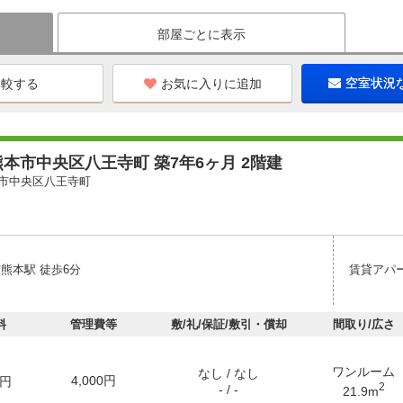
部屋ごとに表示
お気に入りに追加
空室状況
本市中央区八王寺町 築7年6ヶ月 2階建
市中央区八王寺町
熊本駅 徒歩6分
賃貸アパ
料
管理費等
敷/礼/保証/敷引・償却
間取り/広さ
ワンルーム
なし / なし
4,000円
円
2
- / -
21.9m