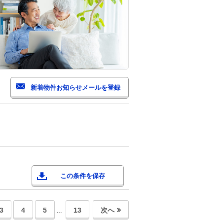
この条件を保存
3
4
5
13
次へ
…