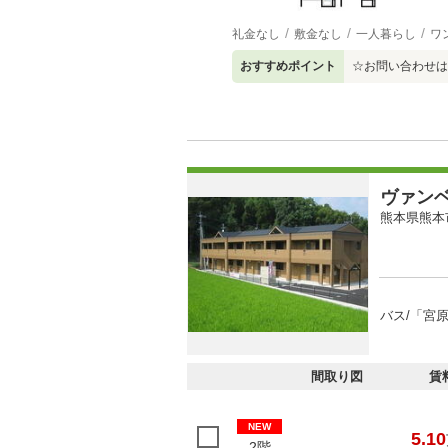
礼金なし
敷金なし
一人暮らし
ワ
おすすめポイント
☆お問い合わせは
ヴァン
熊本県熊本
バス/「宮
間取り図
賃
NEW
5.10
2階