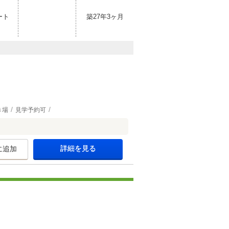
ート
築27年3ヶ月
き場
見学予約可
詳細を見る
に追加