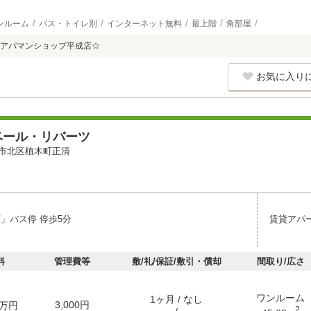
ンルーム
バス・トイレ別
インターネット無料
最上階
角部屋
アパマンショップ平成店☆
お気に入り
ベール・リバーツ
市北区植木町正清
原」バス停 停歩5分
賃貸アパ
料
管理費等
敷/礼/保証/敷引・償却
間取り/広さ
ワンルーム
1ヶ月 / なし
3,000円
万円
2