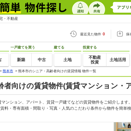
住宅・不動産
0
最近見た物件
保
一戸建てを買う
建てる
投資する
不動産
古
新築
中古
土地
土地活用
投資
>
熊本市
>
熊本市のシニア・高齢者向けの賃貸情報 物件一覧
者向けの賃貸物件(賃貸マンション・ア
貸マンション、アパート、賃貸一戸建てなどの賃貸物件をご紹介します
。賃料・専有面積・間取り・写真・人気のこだわり条件から物件を簡単検