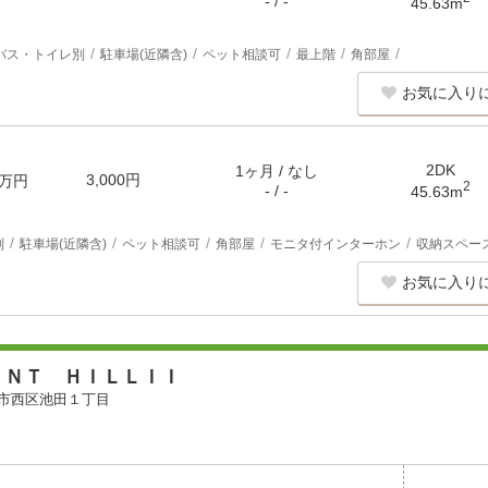
- / -
45.63m
バス・トイレ別
駐車場(近隣含)
ペット相談可
最上階
角部屋
お気に入り
2DK
1ヶ月 / なし
3,000円
万円
2
- / -
45.63m
別
駐車場(近隣含)
ペット相談可
角部屋
モニタ付インターホン
収納スペー
お気に入り
ＥＮＴ ＨＩＬＬＩＩ
市西区池田１丁目