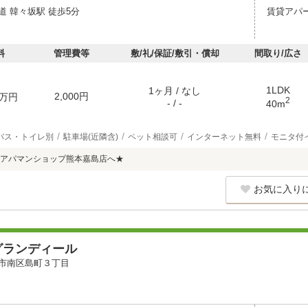
道 韓々坂駅 徒歩5分
賃貸アパ
料
管理費等
敷/礼/保証/敷引・償却
間取り/広さ
1LDK
1ヶ月 / なし
2,000円
万円
2
- / -
40m
バス・トイレ別
駐車場(近隣含)
ペット相談可
インターネット無料
モニタ付
アパマンショップ熊本嘉島店へ★
お気に入り
グランディール
市南区島町３丁目