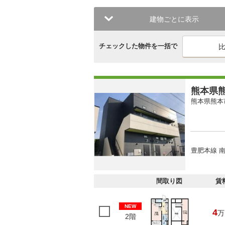
建物ごとに表示
チェックした物件を一括で
熊本県熊
熊本県熊本
豊肥本線 南
間取り図
賃
NEW
4
万
2階