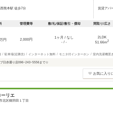
 西熊本駅 徒歩7分
賃貸アパ
料
管理費等
敷/礼/保証/敷引・償却
間取り/広さ
2LDK
1ヶ月 / なし
2,000円
万円
2
- / -
51.66m
別
駐車場(近隣含)
インターネット無料
モニタ付インターホン
室内洗濯機置
日赤通り店096−243−5556まで☆
お気に入り
ローリエ
市北区鶴羽田１丁目