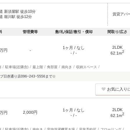
 新須屋駅 徒歩10分
賃貸アパ
 堀川駅 徒歩12分
料
管理費等
敷/礼/保証/敷引・償却
間取り/広さ
2LDK
1ヶ月 / なし
万円
-
2
- / -
62.1m
別
駐車場(近隣含)
最上階
角部屋
南向き
収納スペース
日赤通り店096−243−5556まで☆
お気に入り
2LDK
1ヶ月 / なし
2,000円
万円
2
- / -
62.1m
別
駐車場(近隣含)
南向き
室内洗濯機置き場
見学予約可
フローリング