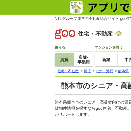
NTTグループ運営の不動産総合サイト goo
借りる
マンションを買う
店舗･
賃貸
新築
中
事業用
住宅・不動産
>
賃貸
>
九州・沖縄
>
熊本県
熊本市のシニア・高齢
熊本県熊本市のシニア・高齢者向けの賃
貸物件情報を探すならgoo住宅・不動産
がサポートします。