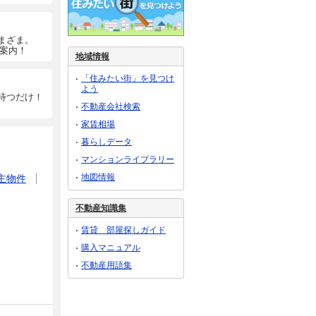
まざま。
ご案内！
地域情報
「住みたい街」を見つけ
よう
待つだけ！
不動産会社検索
家賃相場
暮らしデータ
マンションライブラリー
地図情報
主物件
不動産知識集
賃貸 部屋探しガイド
購入マニュアル
不動産用語集