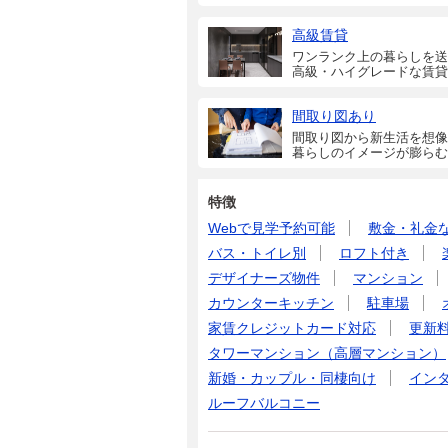
高級賃貸
ワンランク上の暮らしを送
高級・ハイグレードな賃貸
間取り図あり
間取り図から新生活を想像
暮らしのイメージが膨らむ
特徴
Webで見学予約可能
敷金・礼金
バス・トイレ別
ロフト付き
デザイナーズ物件
マンション
カウンターキッチン
駐車場
家賃クレジットカード対応
更新
タワーマンション（高層マンション）
新婚・カップル・同棲向け
イン
ルーフバルコニー