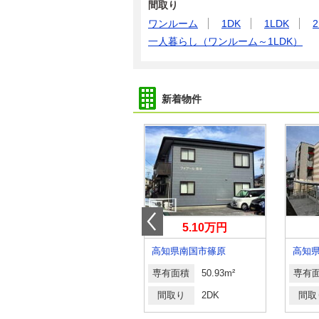
間取り
ワンルーム
1DK
1LDK
2
一人暮らし（ワンルーム～1LDK）
新着物件
11.90万円
5.10万円
高知県高知市海老ノ丸
高知県南国市篠原
高知
専有面積
85.72m²
専有面積
50.93m²
専有
間取り
2LDK
間取り
2DK
間取