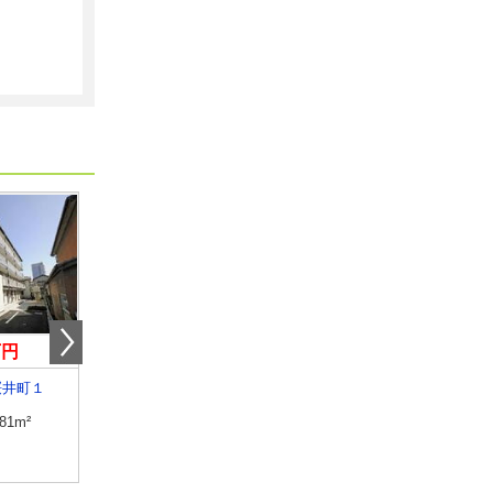
万円
4.40万円
5.85万円
桜井町１
高知県土佐市高岡町乙
高知県高知市南宝永町
.81m²
専有面積
26.08m²
専有面積
36.33m²
間取り
1K
間取り
1K