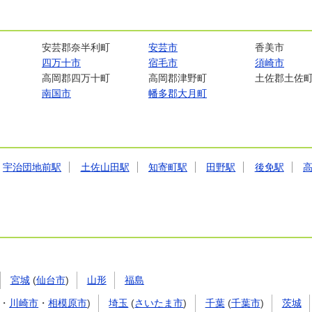
安芸郡奈半利町
安芸市
香美市
四万十市
宿毛市
須崎市
高岡郡四万十町
高岡郡津野町
土佐郡土佐
南国市
幡多郡大月町
宇治団地前駅
土佐山田駅
知寄町駅
田野駅
後免駅
宮城
(
仙台市
)
山形
福島
・
川崎市
・
相模原市
)
埼玉
(
さいたま市
)
千葉
(
千葉市
)
茨城