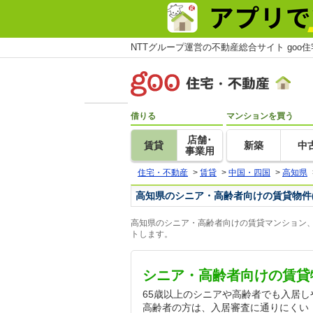
NTTグループ運営の不動産総合サイト goo
借りる
マンションを買う
店舗･
賃貸
新築
中
事業用
住宅・不動産
>
賃貸
>
中国・四国
>
高知県
高知県のシニア・高齢者向けの賃貸物件
高知県のシニア・高齢者向けの賃貸マンション、
トします。
シニア・高齢者向けの賃貸
65歳以上のシニアや高齢者でも入居
高齢者の方は、入居審査に通りにくい