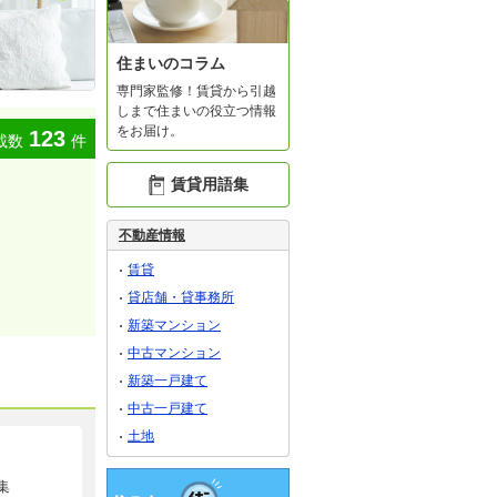
住まいのコラム
専門家監修！賃貸から引越
しまで住まいの役立つ情報
をお届け。
123
載数
件
賃貸用語集
不動産情報
賃貸
貸店舗・貸事務所
新築マンション
中古マンション
新築一戸建て
中古一戸建て
土地
集