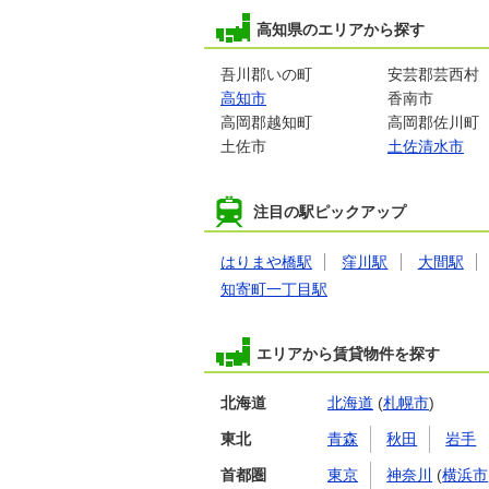
高知県のエリアから探す
吾川郡いの町
安芸郡芸西村
高知市
香南市
高岡郡越知町
高岡郡佐川町
土佐市
土佐清水市
注目の駅ピックアップ
はりまや橋駅
窪川駅
大間駅
知寄町一丁目駅
エリアから賃貸物件を探す
北海道
北海道
(
札幌市
)
東北
青森
秋田
岩手
首都圏
東京
神奈川
(
横浜市