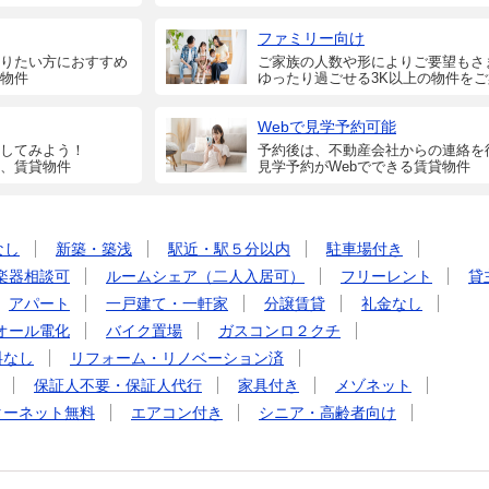
ファミリー向け
りたい方におすすめ
ご家族の人数や形によりご要望もさ
物件
ゆったり過ごせる3K以上の物件を
Webで見学予約可能
してみよう！
予約後は、不動産会社からの連絡を
、賃貸物件
見学予約がWebでできる賃貸物件
なし
新築・築浅
駅近・駅５分以内
駐車場付き
楽器相談可
ルームシェア（二人入居可）
フリーレント
貸
アパート
一戸建て・一軒家
分譲賃貸
礼金なし
オール電化
バイク置場
ガスコンロ２クチ
料なし
リフォーム・リノベーション済
保証人不要・保証人代行
家具付き
メゾネット
ターネット無料
エアコン付き
シニア・高齢者向け