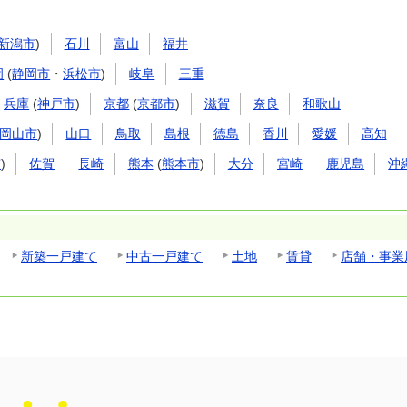
新潟市
)
石川
富山
福井
岡
(
静岡市
・
浜松市
)
岐阜
三重
兵庫
(
神戸市
)
京都
(
京都市
)
滋賀
奈良
和歌山
岡山市
)
山口
鳥取
島根
徳島
香川
愛媛
高知
市
)
佐賀
長崎
熊本
(
熊本市
)
大分
宮崎
鹿児島
沖
新築一戸建て
中古一戸建て
土地
賃貸
店舗・事業