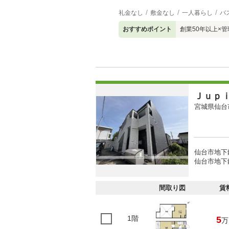
礼金なし
敷金なし
一人暮らし
バ
おすすめポイント
創業50年以上×
Ｊｕｐ
宮城県仙台
仙台市地下
仙台市地下
間取り図
賃
1階
5
万