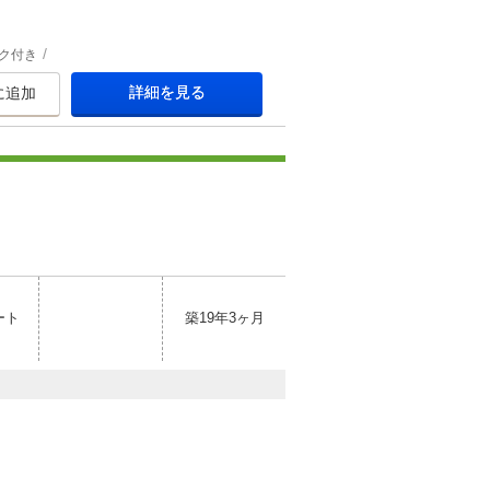
ク付き
詳細を見る
に追加
ート
築19年3ヶ月