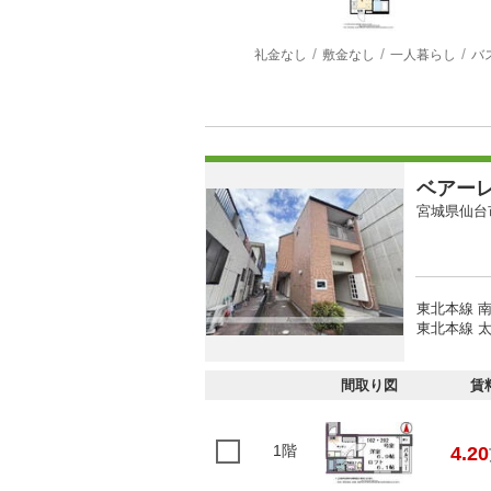
礼金なし
敷金なし
一人暮らし
バ
ベアー
宮城県仙台
東北本線 南
東北本線 太
間取り図
賃
1階
4.20