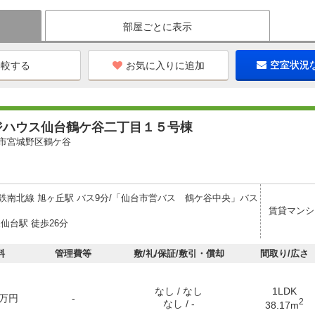
部屋ごとに表示
お気に入りに追加
空室状況
ジハウス仙台鶴ケ谷二丁目１５号棟
市宮城野区鶴ケ谷
鉄南北線 旭ヶ丘駅 バス9分/「仙台市営バス 鶴ケ谷中央」バス
賃貸マンシ
仙台駅 徒歩26分
料
管理費等
敷/礼/保証/敷引・償却
間取り/広さ
なし / なし
1LDK
万円
-
2
なし / -
38.17m