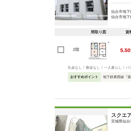
仙台市地下
仙台市地下
間取り図
賃
2階
5.50
礼金なし
敷金なし
一人暮らし
バ
おすすめポイント
地下鉄東西線『薬
スクエ
宮城県仙台