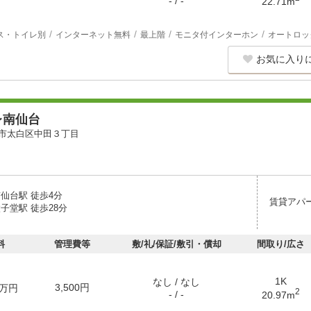
- / -
22.71m
ス・トイレ別
インターネット無料
最上階
モニタ付インターホン
オートロッ
お気に入り
レ南仙台
市太白区中田３丁目
仙台駅 徒歩4分
賃貸アパ
子堂駅 徒歩28分
料
管理費等
敷/礼/保証/敷引・償却
間取り/広さ
1K
なし / なし
3,500円
万円
2
- / -
20.97m