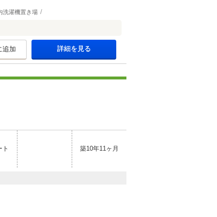
内洗濯機置き場
詳細を見る
に追加
ート
築10年11ヶ月