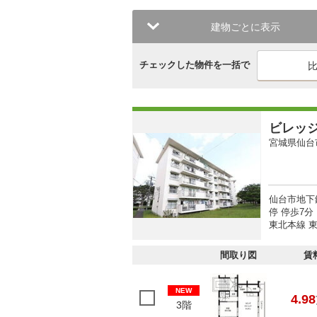
建物ごとに表示
チェックした物件を一括で
ビレッ
宮城県仙台
仙台市地下
停 停歩7分
東北本線 東
間取り図
賃
NEW
4.98
3階