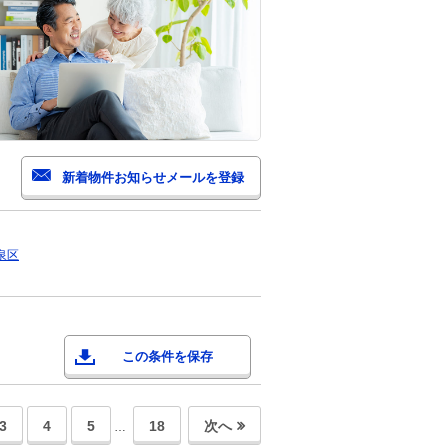
泉区
この条件を保存
3
4
5
18
次へ
…