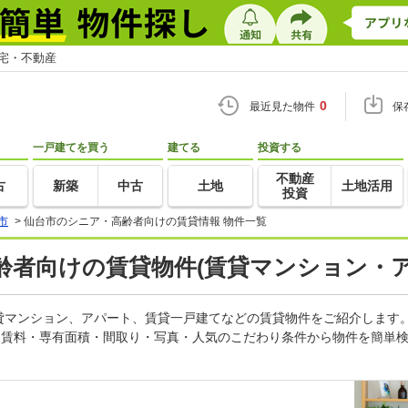
住宅・不動産
0
最近見た物件
保
一戸建てを買う
建てる
投資する
不動産
古
新築
中古
土地
土地活用
投資
市
>
仙台市のシニア・高齢者向けの賃貸情報 物件一覧
者向けの賃貸物件(賃貸マンション・ア
貸マンション、アパート、賃貸一戸建てなどの賃貸物件をご紹介します
。賃料・専有面積・間取り・写真・人気のこだわり条件から物件を簡単検