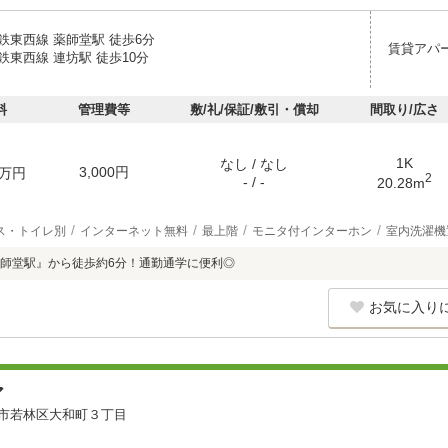
鉄東西線 薬師堂駅 徒歩6分
賃貸アパ
鉄東西線 連坊駅 徒歩10分
料
管理費等
敷/礼/保証/敷引・償却
間取り/広さ
1K
なし / なし
3,000円
万円
2
- / -
20.28m
ス・トイレ別
インターネット無料
最上階
モニタ付インターホン
室内洗濯機
師堂駅』から徒歩約6分！通勤通学に便利◎
お気に入り
ア
市若林区大和町３丁目