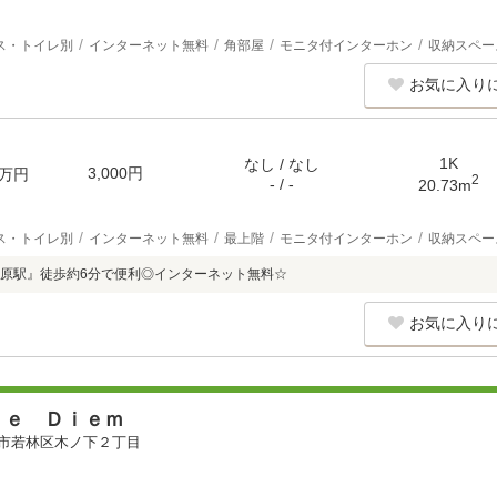
ス・トイレ別
インターネット無料
角部屋
モニタ付インターホン
収納スペー
お気に入り
1K
なし / なし
3,000円
万円
2
- / -
20.73m
ス・トイレ別
インターネット無料
最上階
モニタ付インターホン
収納スペー
原駅』徒歩約6分で便利◎インターネット無料☆
お気に入り
ｐｅ Ｄｉｅｍ
市若林区木ノ下２丁目