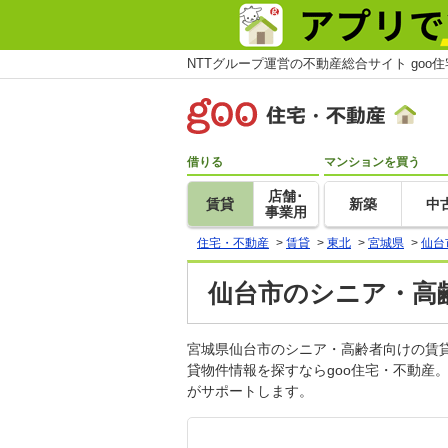
NTTグループ運営の不動産総合サイト goo
借りる
マンションを買う
店舗･
賃貸
新築
中
事業用
住宅・不動産
>
賃貸
>
東北
>
宮城県
>
仙台
仙台市のシニア・高齢
宮城県仙台市のシニア・高齢者向けの賃
貸物件情報を探すならgoo住宅・不動産
がサポートします。