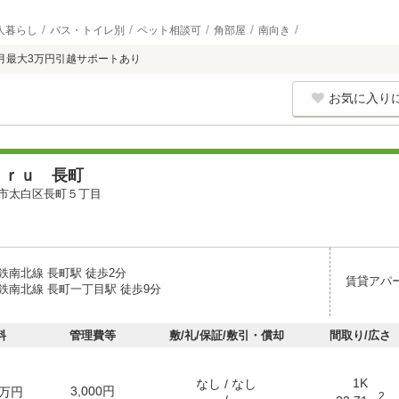
人暮らし
バス・トイレ別
ペット相談可
角部屋
南向き
月最大3万円引越サポートあり
お気に入り
ｕｒｕ 長町
市太白区長町５丁目
鉄南北線 長町駅 徒歩2分
賃貸アパ
鉄南北線 長町一丁目駅 徒歩9分
料
管理費等
敷/礼/保証/敷引・償却
間取り/広さ
1K
なし / なし
3,000円
万円
2