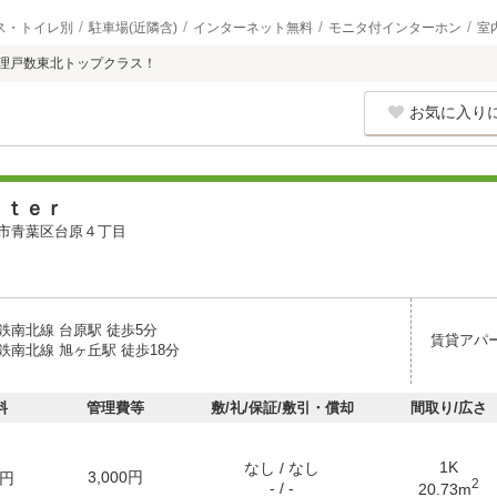
ス・トイレ別
駐車場(近隣含)
インターネット無料
モニタ付インターホン
室
管理戸数東北トップクラス！
お気に入り
ｉｔｅｒ
市青葉区台原４丁目
鉄南北線 台原駅 徒歩5分
賃貸アパ
鉄南北線 旭ヶ丘駅 徒歩18分
料
管理費等
敷/礼/保証/敷引・償却
間取り/広さ
1K
なし / なし
3,000円
円
2
- / -
20.73m