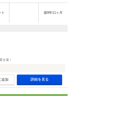
ート
築9年11ヶ月
置き場
詳細を見る
に追加