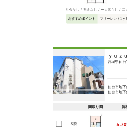
礼金なし
敷金なし
一人暮らし
二
おすすめポイント
フリーレント1ヶ
ｙｕｚ
宮城県仙台
仙台市地下
仙台市地下
間取り図
賃
3階
5.70