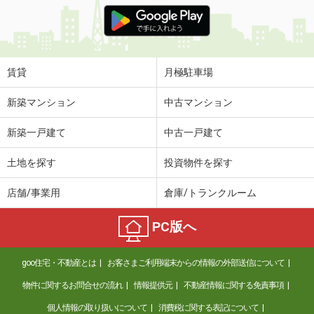
価 格
6.20万円
住 所
大分県大分市三川下１
専有面積
57.37m²
間取り
2LDK
賃貸
月極駐車場
大分県大分市大字迫
新築マンション
中古マンション
価 格
6.85万円
新築一戸建て
中古一戸建て
住 所
大分県大分市大字迫
専有面積
58.6m²
土地を探す
投資物件を探す
間取り
2LDK
店舗/事業用
倉庫/トランクルーム
大分県大分市花江川
PC版へ
価 格
3.90万円
住 所
大分県大分市花江川
goo住宅・不動産とは
お客さまご利用端末からの情報の外部送信について
専有面積
40.04m²
間取り
2DK
物件に関するお問合せの流れ
情報提供元
不動産情報に関する免責事項
個人情報の取り扱いについて
消費税に関する表記について
大分県杵築市大字南杵築