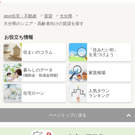
価 格
5.50万円
住 所
大分県大分市田室町
goo住宅・不動産
賃貸
大分県
専有面積
32.34m²
大分県のシニア・高齢者向けの賃貸を探す
間取り
1K
お役立ち情報
大分県中津市大字上宮永
「住みたい街」
価 格
5.70万円
住まいのコラム
を見つけよう
住 所
大分県中津市大字上宮永
専有面積
58.84m²
暮らしのデータ
間取り
2LDK
家賃相場
(補助金・助成金情報)
大分県中津市大字永添
人気タウン
住宅ローン
ランキング
価 格
5.90万円
住 所
大分県中津市大字永添
専有面積
50.78m²
ページトップに戻る
間取り
2LDK
大分県大分市大字津守