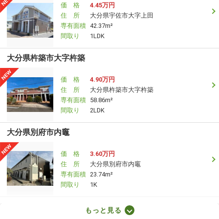
価 格
4.45万円
住 所
大分県宇佐市大字上田
専有面積
42.37m²
間取り
1LDK
大分県杵築市大字杵築
価 格
4.90万円
住 所
大分県杵築市大字杵築
専有面積
58.86m²
間取り
2LDK
大分県別府市内竈
価 格
3.60万円
住 所
大分県別府市内竈
専有面積
23.74m²
間取り
1K
大分県大分市田室町
もっと見る