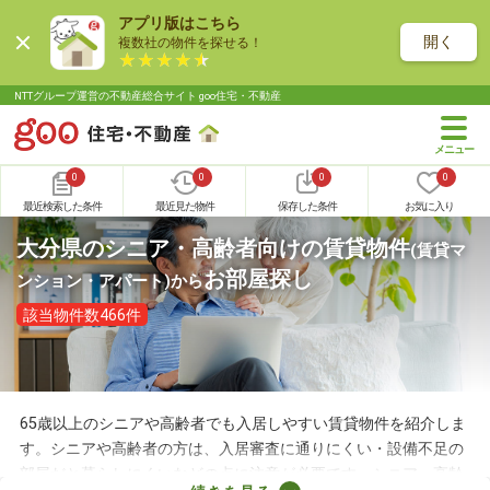
アプリ版はこちら
開く
複数社の物件を探せる！
NTTグループ運営の不動産総合サイト goo住宅・不動産
0
0
0
0
最近検索した条件
最近見た物件
保存した条件
お気に入り
大分県のシニア・高齢者向けの賃貸物件
(賃貸マ
お部屋探し
ンション・アパート)
から
該当物件数466件
65歳以上のシニアや高齢者でも入居しやすい賃貸物件を紹介しま
す。シニアや高齢者の方は、入居審査に通りにくい・設備不足の
部屋だと暮らしにくいなどの点に注意が必要です。シニア・高齢