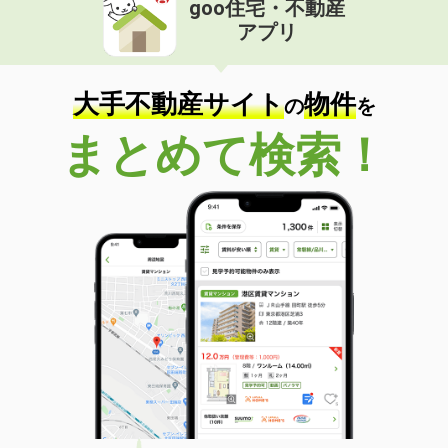
goo住宅・不動産
価 格
4.10万円
アプリ
住 所
大分県大分市大字津守
専有面積
23.18m²
間取り
1K
大手不動産サイト
物件
の
を
大分県大分市汐見２
まとめて検索！
価 格
5.10万円
住 所
大分県大分市汐見２
専有面積
42.17m²
間取り
1LDK
大分県大分市六坊北町
価 格
4.70万円
住 所
大分県大分市六坊北町
専有面積
19.87m²
間取り
1K
大分県大分市三川下１