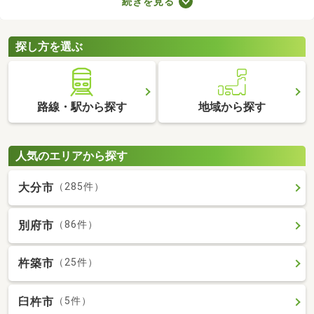
続きを見る
者向けの物件はバリアフリー仕様が多いので、足腰が悪くても不
便なく生活できるでしょう。充実したセカンドライフを始めるた
めにも、お気に入りの物件を見つけてくださいね。
探し方を選ぶ
路線・駅から探す
地域から探す
人気のエリアから探す
大分市
（285件）
別府市
（86件）
杵築市
（25件）
臼杵市
（5件）