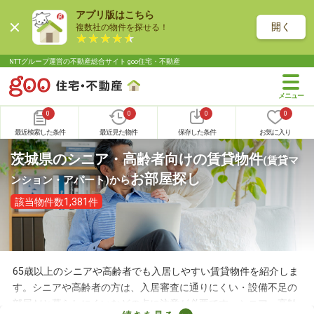
アプリ版はこちら
開く
複数社の物件を探せる！
NTTグループ運営の不動産総合サイト goo住宅・不動産
0
0
0
0
最近検索した条件
最近見た物件
保存した条件
お気に入り
茨城県のシニア・高齢者向けの賃貸物件
(賃貸マ
お部屋探し
ンション・アパート)
から
該当物件数1,381件
65歳以上のシニアや高齢者でも入居しやすい賃貸物件を紹介しま
す。シニアや高齢者の方は、入居審査に通りにくい・設備不足の
部屋だと暮らしにくいなどの点に注意が必要です。シニア・高齢