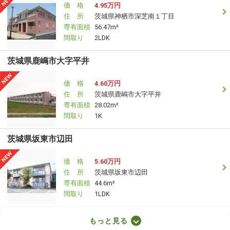
価 格
4.95万円
住 所
茨城県神栖市深芝南１丁目
専有面積
56.47m²
間取り
2LDK
茨城県鹿嶋市大字平井
価 格
4.60万円
住 所
茨城県鹿嶋市大字平井
専有面積
28.02m²
間取り
1K
茨城県坂東市辺田
価 格
5.60万円
住 所
茨城県坂東市辺田
専有面積
44.6m²
間取り
1LDK
茨城県神栖市知手
もっと見る