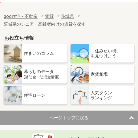
価 格
5.20万円
住 所
茨城県神栖市知手
goo住宅・不動産
賃貸
茨城県
専有面積
28.02m²
茨城県のシニア・高齢者向けの賃貸を探す
間取り
1K
お役立ち情報
茨城県つくば市花畑３丁目
「住みたい街」
価 格
6.80万円
住まいのコラム
を見つけよう
住 所
茨城県つくば市花畑３丁目
専有面積
20.37m²
暮らしのデータ
間取り
1K
家賃相場
(補助金・助成金情報)
茨城県東茨城郡大洗町桜道
人気タウン
住宅ローン
ランキング
価 格
7.20万円
住 所
茨城県東茨城郡大洗町桜道
専有面積
59.55m²
ページトップに戻る
間取り
2LDK
茨城県つくば市小野川