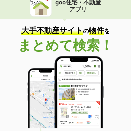
goo住宅・不動産
価 格
6万円
アプリ
住 所
茨城県つくば市小野川
専有面積
29.44m²
間取り
ワンルーム
大手不動産サイト
物件
の
を
茨城県坂東市辺田
まとめて検索！
価 格
6.30万円
住 所
茨城県坂東市辺田
専有面積
53m²
間取り
1LDK
茨城県つくばみらい市杉下
価 格
4.90万円
住 所
茨城県つくばみらい市杉下
専有面積
58.53m²
間取り
2LDK
茨城県古河市本町３