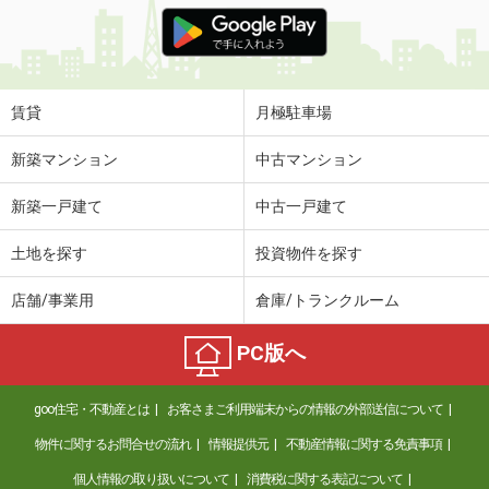
価 格
5.20万円
住 所
茨城県古河市本町３
専有面積
31.13m²
間取り
ワンルーム
賃貸
月極駐車場
茨城県水戸市千波町
新築マンション
中古マンション
価 格
6.20万円
新築一戸建て
中古一戸建て
住 所
茨城県水戸市千波町
専有面積
44.05m²
土地を探す
投資物件を探す
間取り
1LDK
店舗/事業用
倉庫/トランクルーム
茨城県鹿嶋市大字宮中
PC版へ
価 格
5.25万円
住 所
茨城県鹿嶋市大字宮中
goo住宅・不動産とは
お客さまご利用端末からの情報の外部送信について
専有面積
50.03m²
間取り
1LDK
物件に関するお問合せの流れ
情報提供元
不動産情報に関する免責事項
個人情報の取り扱いについて
消費税に関する表記について
茨城県古河市本町３