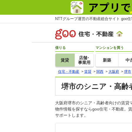
NTTグループ運営の不動産総合サイト goo
借りる
マンションを買う
店舗･
賃貸
新築
中
事業用
住宅・不動産
>
賃貸
>
関西
>
大阪府
>
堺市
堺市のシニア・高齢者
大阪府堺市のシニア・高齢者向けの賃貸
物件情報を探すならgoo住宅・不動産。
サポートします。