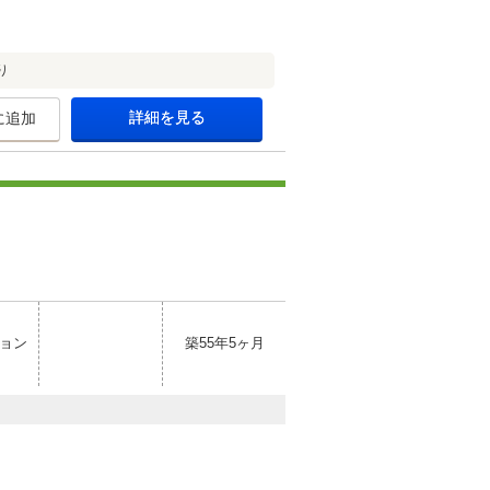
り
詳細を見る
に追加
ョン
築55年5ヶ月