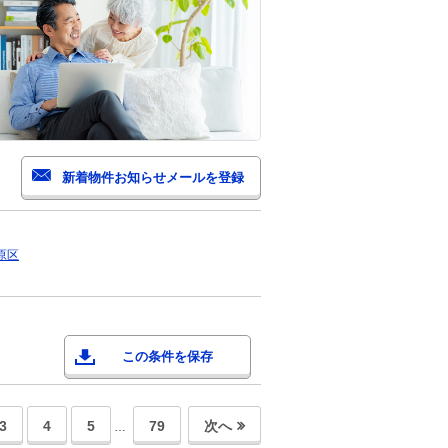
原区
この条件を保存
3
4
5
79
次へ
…