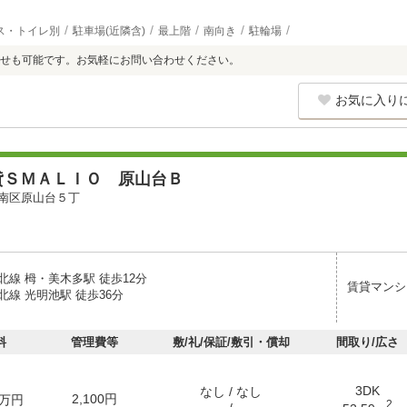
ス・トイレ別
駐車場(近隣含)
最上階
南向き
駐輪場
せも可能です。お気軽にお問い合わせください。
お気に入り
貸ＳＭＡＬＩＯ 原山台Ｂ
南区原山台５丁
北線 栂・美木多駅 徒歩12分
賃貸マンシ
線 光明池駅 徒歩36分
料
管理費等
敷/礼/保証/敷引・償却
間取り/広さ
3DK
なし / なし
2,100円
万円
2