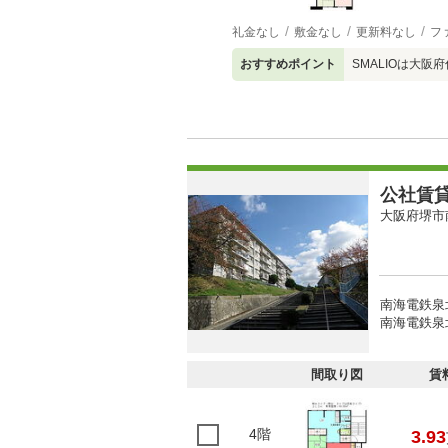
礼金なし
敷金なし
更新料なし
フ
おすすめポイント
SMALIOは大
公社賃
大阪府堺市
南海電鉄泉北
南海電鉄泉北
間取り図
賃
4階
3.93