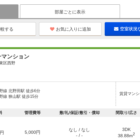
部屋ごとに表示
お気に入りに追加
空室状況
一マンション
東区西野
野線 北野田駅 徒歩6分
賃貸マンシ
線 狭山駅 徒歩15分
料
管理費等
敷/礼/保証/敷引・償却
間取り/広さ
3DK
なし / なし
5,000円
円
2
- / -
38.88m