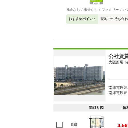
礼金なし
敷金なし
ファミリー
バ
おすすめポイント
現地での待ち合わ
公社賃
大阪府堺市
南海電鉄泉
南海電鉄泉北
間取り図
賃
9階
4.56