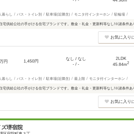
人暮らし
バス・トイレ別
駐車場(近隣含)
モニタ付インターホン
駐輪場
阪府住宅供給公社の手がける住宅ブランドです。敷金・礼金・更新料等なし!※諸条件あ
お気に入り
2LDK
なし / なし
1,450円
万円
2
- / -
45.84m
人暮らし
バス・トイレ別
駐車場(近隣含)
最上階
モニタ付インターホン
阪府住宅供給公社の手がける住宅ブランドです。敷金・礼金・更新料等なし!※諸条件あ
お気に入り
イズ堺宿院
堺区宿院町東３丁