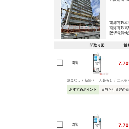
南海電鉄本線
南海電鉄高野
阪堺電気軌
間取り図
賃
3階
7.70
敷金なし
新築
一人暮らし
二人暮
おすすめポイント
日当たり良好の新
2階
7.70