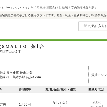
ァミリー
バス・トイレ別
駐車場(近隣含)
駐輪場
室内洗濯機置き場
阪府住宅供給公社の手がける住宅ブランドです。敷金・礼金・更新料等なし!※諸条件あ
お気に入り
貸ＳＭＡＬＩＯ 茶山台
南区茶山台２丁
線 泉ケ丘駅 徒歩14分
賃貸マンシ
線 栂・美木多駅 徒歩3.2km
料
管理費等
敷/礼/保証/敷引・償却
間取り/広さ
2LDK
なし / なし
1,450円
万円
2
- / -
44.98m