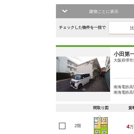
建物ごとに表示
チェックした物件を一括で
小田第
大阪府堺市
南海電鉄高
南海電鉄高野
間取り図
賃
2階
4
万