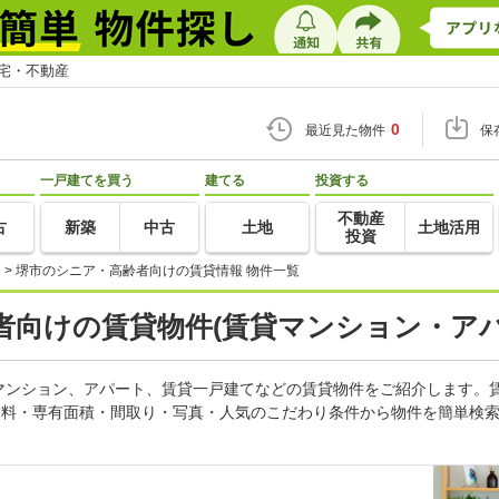
住宅・不動産
0
最近見た物件
保
一戸建てを買う
建てる
投資する
不動産
古
新築
中古
土地
土地活用
投資
>
堺市のシニア・高齢者向けの賃貸情報 物件一覧
向けの賃貸物件(賃貸マンション・アパ
マンション、アパート、賃貸一戸建てなどの賃貸物件をご紹介します。
賃料・専有面積・間取り・写真・人気のこだわり条件から物件を簡単検索