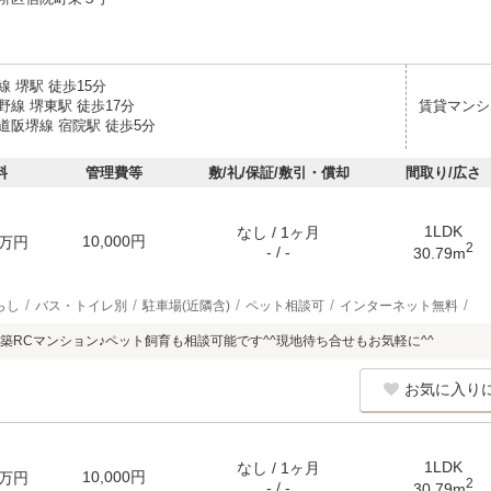
 堺駅 徒歩15分
線 堺東駅 徒歩17分
賃貸マンシ
道阪堺線 宿院駅 徒歩5分
料
管理費等
敷/礼/保証/敷引・償却
間取り/広さ
1LDK
なし / 1ヶ月
10,000円
万円
2
- / -
30.79m
らし
バス・トイレ別
駐車場(近隣含)
ペット相談可
インターネット無料
築RCマンション♪ペット飼育も相談可能です^^現地待ち合せもお気軽に^^
お気に入り
1LDK
なし / 1ヶ月
10,000円
万円
2
- / -
30.79m