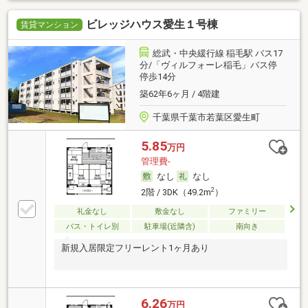
ビレッジハウス愛生１号棟
賃貸マンション
総武・中央緩行線 稲毛駅 バス17
分/「ヴィルフォーレ稲毛」バス停
停歩14分
築62年6ヶ月 / 4階建
千葉県千葉市若葉区愛生町
5.85
万円
管理費-
なし
なし
2
2階 / 3DK（49.2m
）
礼金なし
敷金なし
ファミリー
バス・トイレ別
駐車場(近隣含)
南向き
新規入居限定フリーレント1ヶ月あり
6.26
万円