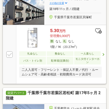
その他の交通
築18年11ヶ月 / 2階建
千葉県千葉市若葉区貝塚町
5.30
万円
管理費6,000円
なし
なし
2
1階 / 1K（23.27m
）
礼金なし
敷金なし
一人暮らし
モニタ付インターホ
バス・トイレ別
駐車場(近隣含)
ン
二人入居可・フリーレント・保証人不要／代行 ・ルー
ムシェア可・高齢者相談・初期費用カード決済可
千葉県千葉市若葉区若松町 築17年5ヶ月 2
賃貸アパート
階建
千葉都市モノレール 桜木駅 徒歩