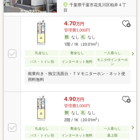
千葉県千葉市花見川区柏井４丁
目
4.70
万円
管理費3,000円
なし
なし
2
1階 / 1K（20.01m
）
礼金なし
敷金なし
一人暮らし
モニタ付インターホ
バス・トイレ別
インターネット無料
ン
南東向き・独立洗面台・ＴＶモニターホン・ネット使
用料無料
4.90
万円
管理費3,000円
なし
なし
2
2階 / 1K（20.01m
）
礼金なし
敷金なし
一人暮らし
バス・トイレ別
インターネット無料
最上階