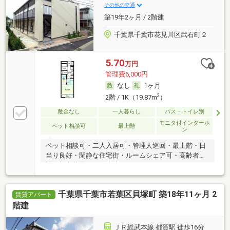
その他の交通
築19年2ヶ月 / 2階建
千葉県千葉市花見川区武石町２
5.70
万円
管理費6,000円
なし
1ヶ月
2
2階 / 1K（19.87m
）
敷金なし
一人暮らし
バス・トイレ別
モニタ付インターホ
ペット相談可
最上階
ン
ペット相談可・二人入居可・管理人巡回・最上階・日
当り良好・閑静な住宅街・ルームシェア可・高齢者相
談・初期費用カード決済可
千葉県千葉市若葉区貝塚町 築18年11ヶ月 2
賃貸アパート
階建
ＪＲ総武本線 都賀駅 徒歩16分