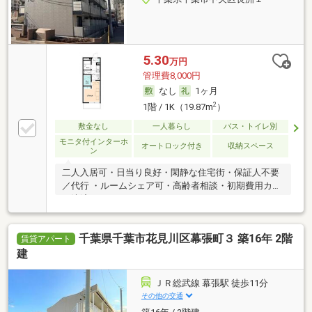
5.30
万円
管理費8,000円
なし
1ヶ月
2
1階 / 1K（19.87m
）
敷金なし
一人暮らし
バス・トイレ別
モニタ付インターホ
オートロック付き
収納スペース
ン
二人入居可・日当り良好・閑静な住宅街・保証人不要
／代行 ・ルームシェア可・高齢者相談・初期費用カー
ド決済可
千葉県千葉市花見川区幕張町３ 築16年 2階
賃貸アパート
建
ＪＲ総武線 幕張駅 徒歩11分
その他の交通