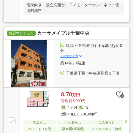
南東向き・独立洗面台・ＴＶモニターホン・ネット使
用料無料
カーサメイプル千葉中央
賃貸マンション
総武・中央緩行線 千葉駅 徒歩10
分
その他の交通
築14年 / 4階建
千葉県千葉市中央区新宿１丁目
8.70
万円
管理費6,000円
1ヶ月
なし
2
2階 / 1LDK（36.99m
）
礼金なし
一人暮らし
二人暮らし
バス・トイレ別
駐車場(近隣含)
インターネット無料