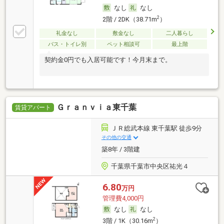
なし
なし
2
2階 / 2DK（38.71m
）
礼金なし
敷金なし
二人暮らし
バス・トイレ別
ペット相談可
最上階
契約金0円でも入居可能です！今月末まで。
Ｇｒａｎｖｉａ東千葉
賃貸アパート
ＪＲ総武本線 東千葉駅 徒歩9分
その他の交通
築8年 / 3階建
千葉県千葉市中央区祐光４
6.80
万円
管理費4,000円
なし
なし
2
3階 / 1K（30.16m
）