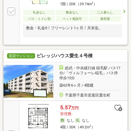
2
1階 / 2DK（39.74m
）
礼金なし
敷金なし
二人暮らし
バス・トイレ別
ペット相談可
角部屋
敷金・礼金0！フリーレント1ヶ月！月末迄。
ビレッジハウス愛生４号棟
賃貸マンション
総武・中央緩行線 稲毛駅 バス17
分/「ヴィルフォーレ稲毛」バス停
停歩15分
築62年6ヶ月 / 4階建
千葉県千葉市若葉区愛生町
5.57
万円
管理費-
なし
なし
2
4階 / 3DK（49.2m
）