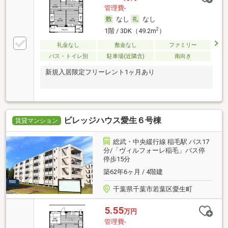
管理費-
なし
なし
2
1階 / 3DK（49.2m
）
礼金なし
敷金なし
ファミリー
バス・トイレ別
駐車場(近隣含)
南向き
新規入居限定フリーレント1ヶ月あり
ビレッジハウス愛生６号棟
賃貸マンション
総武・中央緩行線 稲毛駅 バス17
分/「ヴィルフォーレ稲毛」バス停
停歩15分
築62年6ヶ月 / 4階建
千葉県千葉市若葉区愛生町
5.55
万円
管理費-