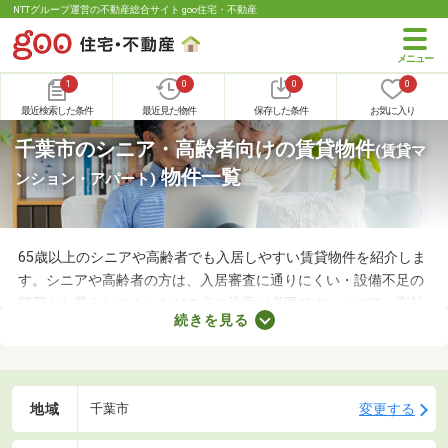
NTTグループ運営の不動産総合サイト goo住宅・不動産
1
0
0
0
最近検索した条件
最近見た物件
保存した条件
お気に入り
千葉市のシニア・高齢者向けの賃貸物件
(賃貸マ
物件一覧
ンション・アパート)
65歳以上のシニアや高齢者でも入居しやすい賃貸物件を紹介しま
す。シニアや高齢者の方は、入居審査に通りにくい・設備不足の
部屋だと暮らしにくいなどの点に注意が必要です。シニア・高齢
続きを見る
者向けの物件はバリアフリー仕様が多いので、足腰が悪くても不
便なく生活できるでしょう。充実したセカンドライフを始めるた
めにも、お気に入りの物件を見つけてくださいね。
地域
変更する
千葉市