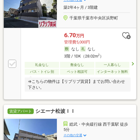
築2年4ヶ月 / 3階建
千葉県千葉市中央区浜野町
6.70
万円
管理費5,000円
なし
なし
2
3階 / 1DK（28.02m
）
礼金なし
敷金なし
一人暮らし
バス・トイレ別
ペット相談可
インターネット無料
⇒こちらの物件は【リブリブ賃貸】までお問い合わせ
下さい。
シエーナ松波ＩＩ
賃貸アパート
総武・中央緩行線 西千葉駅 徒歩
5分
その他の交通