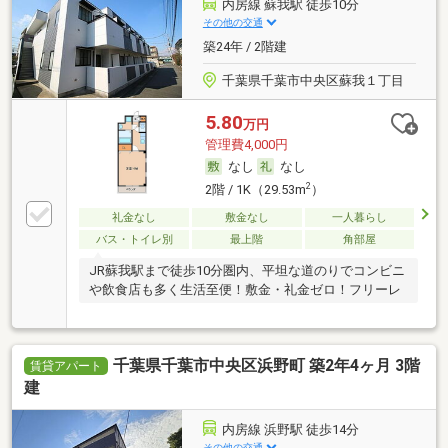
内房線 蘇我駅 徒歩10分
その他の交通
築24年 / 2階建
千葉県千葉市中央区蘇我１丁目
5.80
万円
管理費4,000円
なし
なし
2
2階 / 1K（29.53m
）
礼金なし
敷金なし
一人暮らし
バス・トイレ別
最上階
角部屋
JR蘇我駅まで徒歩10分圏内、平坦な道のりでコンビニ
や飲食店も多く生活至便！敷金・礼金ゼロ！フリーレ
千葉県千葉市中央区浜野町 築2年4ヶ月 3階
賃貸アパート
建
内房線 浜野駅 徒歩14分
その他の交通