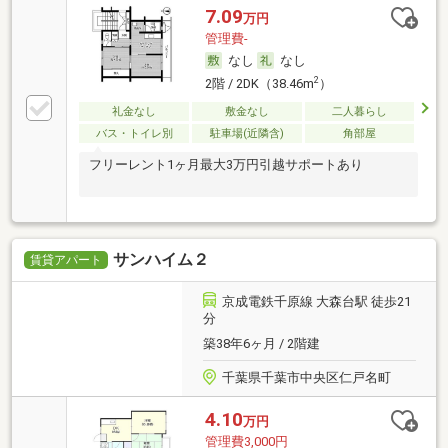
7.09
万円
管理費-
なし
なし
2
2階 / 2DK（38.46m
）
礼金なし
敷金なし
二人暮らし
バス・トイレ別
駐車場(近隣含)
角部屋
フリーレント1ヶ月最大3万円引越サポートあり
サンハイム２
賃貸アパート
京成電鉄千原線 大森台駅 徒歩21
分
築38年6ヶ月 / 2階建
千葉県千葉市中央区仁戸名町
4.10
万円
管理費3,000円