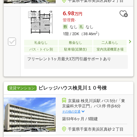
千葉県千葉市美浜区真砂２丁目
6.98
万円
管理費-
なし
なし
2
1階 / 2DK（38.46m
）
礼金なし
敷金なし
二人暮らし
バス・トイレ別
駐車場(近隣含)
室内洗濯機置き場
フリーレント1ヶ月最大3万円引越サポートあり
ビレッジハウス検見川１０号棟
賃貸マンション
京葉線 検見川浜駅 バス5分/「東
京歯科大学正門」バス停 停歩6分
その他の交通
築53年6ヶ月 / 5階建
千葉県千葉市美浜区真砂２丁目