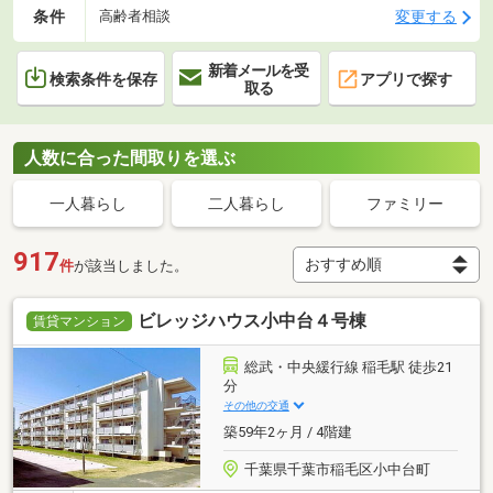
条件
変更する
高齢者相談
新着メールを受
検索条件を保存
アプリで探す
取る
人数に合った間取りを選ぶ
一人暮らし
二人暮らし
ファミリー
917
件
が該当しました。
ビレッジハウス小中台４号棟
賃貸マンション
総武・中央緩行線 稲毛駅 徒歩21
分
その他の交通
築59年2ヶ月 / 4階建
千葉県千葉市稲毛区小中台町