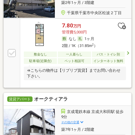
築2年1ヶ月 / 3階建
千葉県千葉市中央区松波２丁目
7.80
万円
管理費5,000円
なし
1ヶ月
2
2階 / 1K（31.85m
）
敷金なし
一人暮らし
バス・トイレ別
駐車場(近隣含)
ペット相談可
インターネット無料
⇒こちらの物件は【リブリブ賃貸】までお問い合わせ
下さい。
オークティアラ
賃貸アパート
京成電鉄本線 京成大和田駅 徒歩
9分
その他の交通
築7年1ヶ月 / 2階建