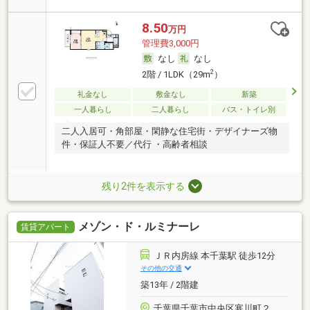
8.50
万円
管理費3,000円
なし
なし
2
2階 / 1LDK（29m
）
礼金なし
敷金なし
新築
一人暮らし
二人暮らし
バス・トイレ別
二人入居可・角部屋・閑静な住宅街・デザイナーズ物
件・保証人不要／代行 ・高齢者相談
残り2件を表示する
メゾン・ド・ルミナーレ
賃貸アパート
ＪＲ内房線 本千葉駅 徒歩12分
その他の交通
築13年 / 2階建
千葉県千葉市中央区寒川町２