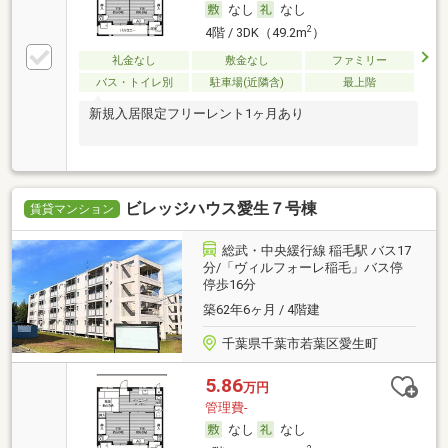
なし
なし
2
4階 / 3DK（49.2m
）
礼金なし
敷金なし
ファミリー
バス・トイレ別
駐車場(近隣含)
最上階
新規入居限定フリーレント1ヶ月あり
ビレッジハウス愛生７号棟
賃貸マンション
総武・中央緩行線 稲毛駅 バス17
分/「ヴィルフォーレ稲毛」バス停
停歩16分
築62年6ヶ月 / 4階建
千葉県千葉市若葉区愛生町
5.86
万円
管理費-
なし
なし