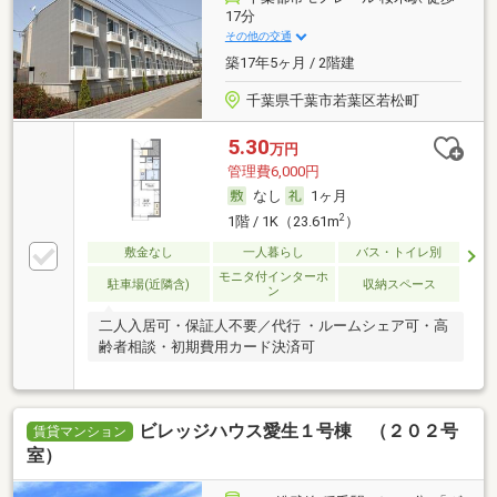
17分
その他の交通
築17年5ヶ月 / 2階建
千葉県千葉市若葉区若松町
5.30
万円
管理費6,000円
なし
1ヶ月
2
1階 / 1K（23.61m
）
敷金なし
一人暮らし
バス・トイレ別
モニタ付インターホ
駐車場(近隣含)
収納スペース
ン
二人入居可・保証人不要／代行 ・ルームシェア可・高
齢者相談・初期費用カード決済可
ビレッジハウス愛生１号棟 （２０２号
賃貸マンション
室）