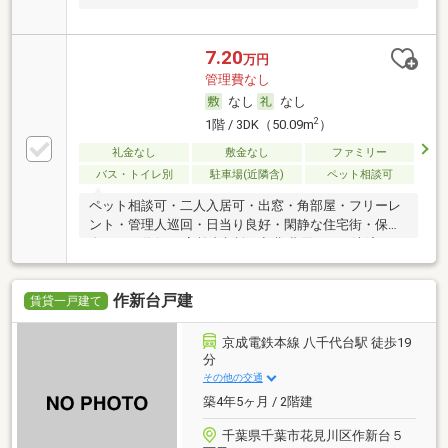
7.20
万円
管理費なし
なし
なし
2
1階 / 3DK（50.09m
）
礼金なし
敷金なし
ファミリー
バス・トイレ別
駐車場(近隣含)
ペット相談可
ペット相談可・二人入居可・出窓・角部屋・フリーレ
ント・管理人巡回・日当り良好・閑静な住宅街・保証
人不要／代行 ・高齢者相談・初期費用カード決済可
作新台戸建
賃貸一戸建て
京成電鉄本線 八千代台駅 徒歩19
分
その他の交通
築4年5ヶ月 / 2階建
千葉県千葉市花見川区作新台５