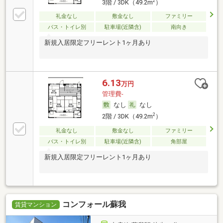
2
3階 / 3DK（49.2m
）
礼金なし
敷金なし
ファミリー
バス・トイレ別
駐車場(近隣含)
南向き
新規入居限定フリーレント1ヶ月あり
6.13
万円
管理費-
なし
なし
2
2階 / 3DK（49.2m
）
礼金なし
敷金なし
ファミリー
バス・トイレ別
駐車場(近隣含)
角部屋
新規入居限定フリーレント1ヶ月あり
コンフォール蘇我
賃貸マンション