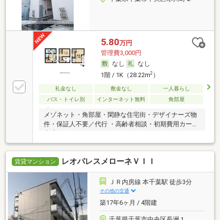
5.80
万円
管理費3,000円
なし
なし
2
1階 / 1K（28.22m
）
礼金なし
敷金なし
一人暮らし
バス・トイレ別
インターネット無料
角部屋
メゾネット・角部屋・閑静な住宅街・デザイナーズ物
件・保証人不要／代行 ・高齢者相談・初期費用カード
決済可
レオパレスメローネＶＩＩ
賃貸マンション
ＪＲ内房線 本千葉駅 徒歩3分
その他の交通
築17年6ヶ月 / 4階建
千葉県千葉市中央区長洲１