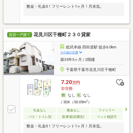
敷金・礼金0！フリーレント1ヶ月！月末迄。
花見川区千種町２３０貸家
賃貸一戸建て
総武本線 四街道駅 徒歩6.0km
その他の交通
築35年5ヶ月 / 2階建
千葉県千葉市花見川区千種町
7.20
万円
管理費-
なし
なし
2
/ 3DK（50.09m
）
礼金なし
敷金なし
ファミリー
バス・トイレ別
駐車場(近隣含)
ペット相談可
敷金・礼金0！フリーレント1ヶ月！月末迄。