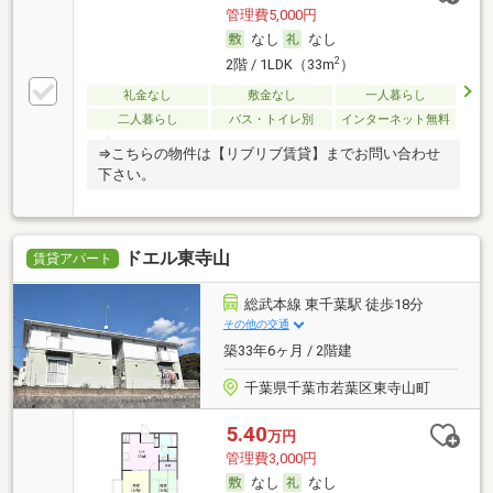
管理費5,000円
なし
なし
2
2階 / 1LDK（33m
）
礼金なし
敷金なし
一人暮らし
二人暮らし
バス・トイレ別
インターネット無料
⇒こちらの物件は【リブリブ賃貸】までお問い合わせ
下さい。
ドエル東寺山
賃貸アパート
総武本線 東千葉駅 徒歩18分
その他の交通
築33年6ヶ月 / 2階建
千葉県千葉市若葉区東寺山町
5.40
万円
管理費3,000円
なし
なし