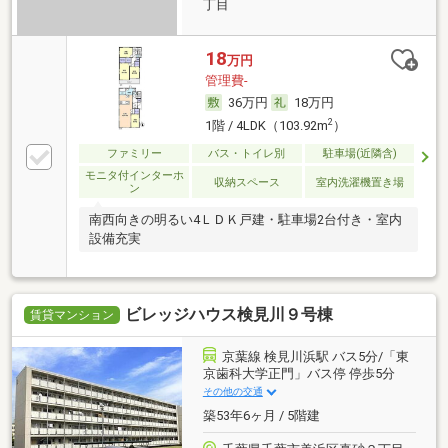
丁目
18
万円
管理費-
36万円
18万円
2
1階 / 4LDK（103.92m
）
ファミリー
バス・トイレ別
駐車場(近隣含)
モニタ付インターホ
収納スペース
室内洗濯機置き場
ン
南西向きの明るい4ＬＤＫ戸建・駐車場2台付き・室内
設備充実
ビレッジハウス検見川９号棟
賃貸マンション
京葉線 検見川浜駅 バス5分/「東
京歯科大学正門」バス停 停歩5分
その他の交通
築53年6ヶ月 / 5階建