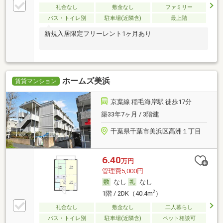
礼金なし
敷金なし
ファミリー
バス・トイレ別
駐車場(近隣含)
最上階
新規入居限定フリーレント1ヶ月あり
ホームズ美浜
賃貸マンション
京葉線 稲毛海岸駅 徒歩17分
築33年7ヶ月 / 3階建
千葉県千葉市美浜区高洲１丁目
6.40
万円
管理費5,000円
なし
なし
2
1階 / 2DK（40.4m
）
礼金なし
敷金なし
二人暮らし
バス・トイレ別
駐車場(近隣含)
ペット相談可