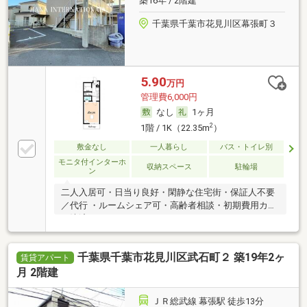
築16年 / 2階建
千葉県千葉市花見川区幕張町３
5.90
万円
管理費6,000円
なし
1ヶ月
2
1階 / 1K（22.35m
）
敷金なし
一人暮らし
バス・トイレ別
モニタ付インターホ
収納スペース
駐輪場
ン
二人入居可・日当り良好・閑静な住宅街・保証人不要
／代行 ・ルームシェア可・高齢者相談・初期費用カー
ド決済可
千葉県千葉市花見川区武石町２ 築19年2ヶ
賃貸アパート
月 2階建
ＪＲ総武線 幕張駅 徒歩13分