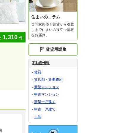
住まいのコラム
専門家監修！賃貸から引越
しまで住まいの役立つ情報
をお届け。
1,310
数
件
賃貸用語集
不動産情報
賃貸
貸店舗・貸事務所
新築マンション
中古マンション
新築一戸建て
中古一戸建て
土地
集