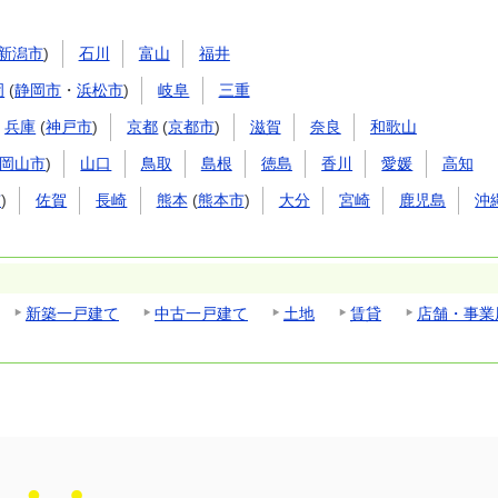
新潟市
)
石川
富山
福井
岡
(
静岡市
・
浜松市
)
岐阜
三重
兵庫
(
神戸市
)
京都
(
京都市
)
滋賀
奈良
和歌山
岡山市
)
山口
鳥取
島根
徳島
香川
愛媛
高知
市
)
佐賀
長崎
熊本
(
熊本市
)
大分
宮崎
鹿児島
沖
新築一戸建て
中古一戸建て
土地
賃貸
店舗・事業