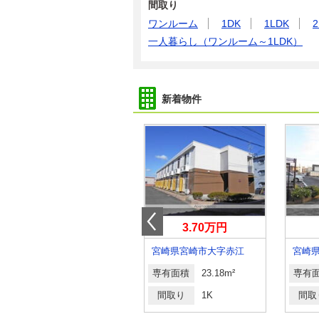
間取り
ワンルーム
1DK
1LDK
2
一人暮らし（ワンルーム～1LDK）
新着物件
4.60万円
3.70万円
宮崎県宮崎市祇園４
宮崎県宮崎市大字赤江
専有面積
23.18m²
専有面積
23.18m²
専有
間取り
1K
間取り
1K
間取