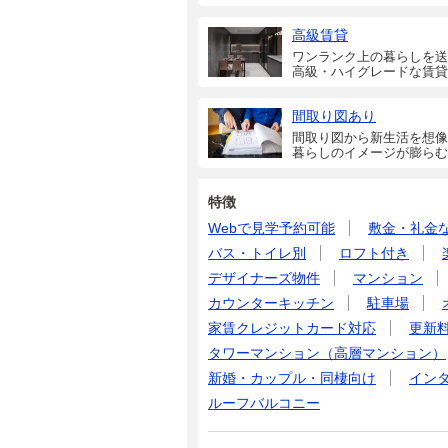
高級賃貸
ワンランク上の暮らしを送
高級・ハイグレードな賃貸
間取り図あり
間取り図から新生活を想像
暮らしのイメージが膨らむ
特徴
Webで見学予約可能
敷金・礼金
バス・トイレ別
ロフト付き
デザイナーズ物件
マンション
カウンターキッチン
駐車場
家賃クレジットカード対応
更新
タワーマンション（高層マンション）
新婚・カップル・同棲向け
イン
ルーフバルコニー