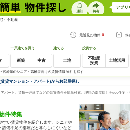
住宅・不動産
0
最近見た物件
保
一戸建てを買う
建てる
投資する
不動産
古
新築
中古
土地
土地活用
投資
>
宮崎県のシニア・高齢者向けの賃貸情報 物件を探す
(賃貸マンション・アパート)からお部屋探し
アパート、賃貸一戸建てなどの賃貸物件を簡単検索。理想の部屋探しをgoo住宅・
物件特集
しやすい賃貸物件を紹介します。シニアや
・設備不足の部屋だと暮らしにくいなど