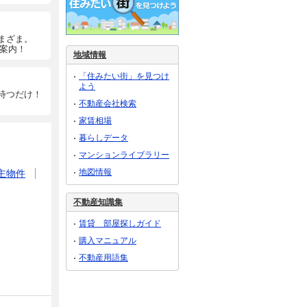
まざま。
ご案内！
地域情報
「住みたい街」を見つけ
よう
待つだけ！
不動産会社検索
家賃相場
暮らしデータ
マンションライブラリー
地図情報
主物件
不動産知識集
賃貸 部屋探しガイド
購入マニュアル
不動産用語集