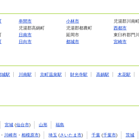
町
串間市
小林市
児湯郡川南
児湯郡高鍋町
児湯郡都農町
西都市
町
日南市
延岡市
東臼杵郡門
町
日向市
都城市
宮崎市
都城駅
川南駅
京町温泉駅
財光寺駅
高鍋駅
木花駅
宮城
(
仙台市
)
山形
福島
・
川崎市
・
相模原市
)
埼玉
(
さいたま市
)
千葉
(
千葉市
)
茨城