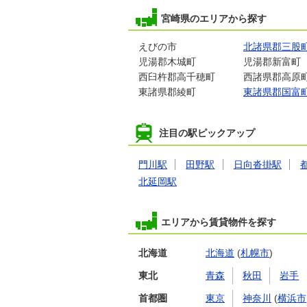
宮崎県のエリアから探す
えびの市
北諸県郡三股
児湯郡木城町
児湯郡新富町
西臼杵郡高千穂町
西諸県郡高原
東諸県郡綾町
東諸県郡国富
注目の駅ピックアップ
門川駅
田野駅
日向沓掛駅
北延岡駅
エリアから賃貸物件を探す
北海道
北海道
(
札幌市
)
東北
青森
秋田
岩手
首都圏
東京
神奈川
(
横浜市