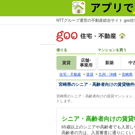
NTTグループ運営の不動産総合サイト goo
借りる
マンションを買う
店舗･
賃貸
新築
中
事業用
住宅・不動産
>
賃貸
>
九州・沖縄
>
宮崎県
宮崎県のシニア・高齢者向けの賃貸物件
宮崎県のシニア・高齢者向けの賃貸マンション、
トします。
シニア・高齢者向けの賃貸
65歳以上のシニアや高齢者でも入居
高齢者の方は、入居審査に通りにくい