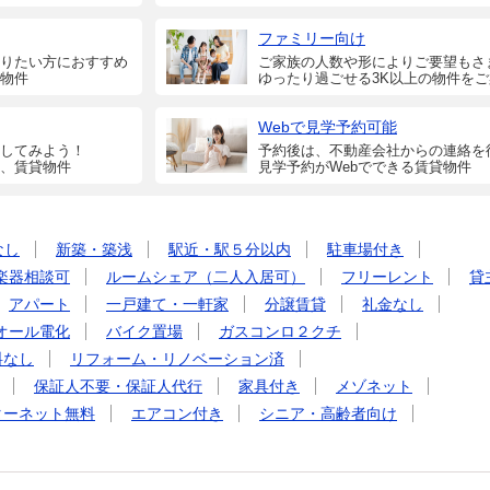
ファミリー向け
りたい方におすすめ
ご家族の人数や形によりご要望もさ
物件
ゆったり過ごせる3K以上の物件を
Webで見学予約可能
してみよう！
予約後は、不動産会社からの連絡を
、賃貸物件
見学予約がWebでできる賃貸物件
なし
新築・築浅
駅近・駅５分以内
駐車場付き
楽器相談可
ルームシェア（二人入居可）
フリーレント
貸
アパート
一戸建て・一軒家
分譲賃貸
礼金なし
オール電化
バイク置場
ガスコンロ２クチ
料なし
リフォーム・リノベーション済
保証人不要・保証人代行
家具付き
メゾネット
ターネット無料
エアコン付き
シニア・高齢者向け