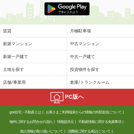
価 格
3.50万円
住 所
広島県福山市港町１丁目
専有面積
17.55m²
間取り
1K
賃貸
月極駐車場
広島県広島市中区西十日市町
新築マンション
中古マンション
価 格
5.40万円
新築一戸建て
中古一戸建て
住 所
広島県広島市中区西十日市町
専有面積
25.2m²
土地を探す
投資物件を探す
間取り
1K
店舗/事業用
倉庫/トランクルーム
広島県広島市中区西十日市町
PC版へ
価 格
5.40万円
住 所
広島県広島市中区西十日市町
goo住宅・不動産とは
お客さまご利用端末からの情報の外部送信について
専有面積
25.2m²
間取り
ワンルーム
物件に関するお問合せの流れ
情報提供元
不動産情報に関する免責事項
個人情報の取り扱いについて
消費税に関する表記について
広島県広島市安佐南区高取北１丁目