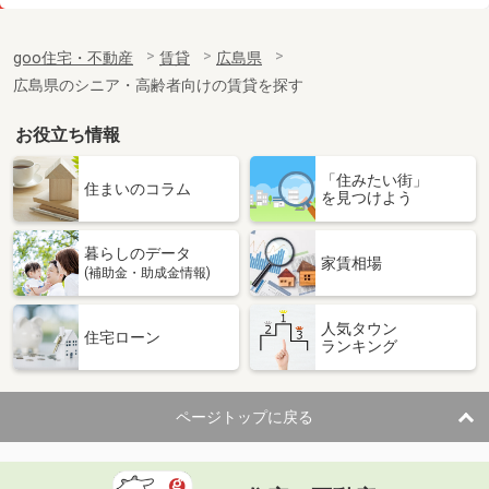
価 格
4万円
住 所
広島県広島市東区馬木８丁目
goo住宅・不動産
賃貸
広島県
専有面積
46.37m²
広島県のシニア・高齢者向けの賃貸を探す
間取り
2DK
お役立ち情報
広島県広島市中区国泰寺町１丁目
「住みたい街」
価 格
6.15万円
住まいのコラム
を見つけよう
住 所
広島県広島市中区国泰寺町１丁目
専有面積
23.96m²
暮らしのデータ
間取り
1K
家賃相場
(補助金・助成金情報)
広島県広島市中区西十日市町
人気タウン
住宅ローン
ランキング
価 格
5.40万円
住 所
広島県広島市中区西十日市町
専有面積
25.2m²
ページトップに戻る
間取り
ワンルーム
広島県福山市引野町５丁目