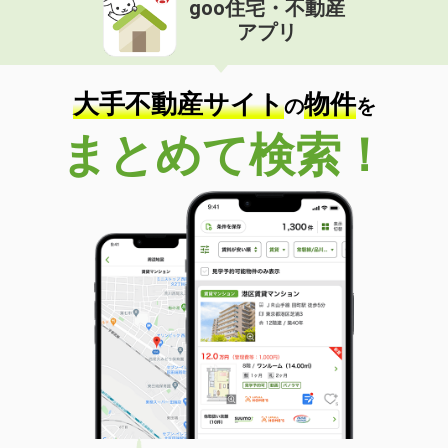
goo住宅・不動産
価 格
7.20万円
アプリ
住 所
広島県福山市引野町５丁目
専有面積
70.27m²
間取り
3LDK
大手不動産サイト
物件
の
を
広島県広島市中区国泰寺町１丁目
まとめて検索！
価 格
3.80万円
住 所
広島県広島市中区国泰寺町１丁目
専有面積
19m²
間取り
ワンルーム
広島県広島市安佐南区山本７丁目
価 格
7万円
住 所
広島県広島市安佐南区山本７丁目
専有面積
57.93m²
間取り
2LDK
広島県福山市港町１丁目