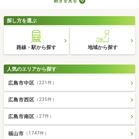
続きを見る
者向けの物件はバリアフリー仕様が多いので、足腰が悪くても不
便なく生活できるでしょう。充実したセカンドライフを始めるた
めにも、お気に入りの物件を見つけてくださいね。
探し方を選ぶ
路線・駅から探す
地域から探す
人気のエリアから探す
広島市中区
（221件）
広島市西区
（235件）
広島市南区
（27件）
福山市
（1747件）