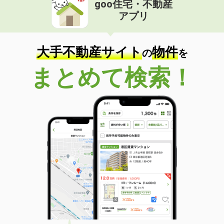
goo住宅・不動産
価 格
4万円
アプリ
住 所
三重県津市島崎町
専有面積
45.9m²
間取り
2LDK
大手不動産サイト
物件
の
を
三重県四日市市天カ須賀４丁目
まとめて検索！
価 格
4.60万円
住 所
三重県四日市市天カ須賀４丁目
専有面積
30.03m²
間取り
1K
三重県四日市市日永東３
価 格
3.90万円
住 所
三重県四日市市日永東３
専有面積
26.71m²
間取り
1K
三重県津市江戸橋３丁目