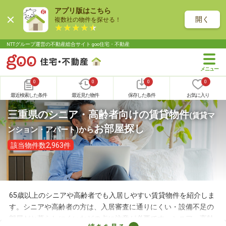
アプリ版はこちら
開く
複数社の物件を探せる！
NTTグループ運営の不動産総合サイト goo住宅・不動産
0
0
0
0
最近検索した条件
最近見た物件
保存した条件
お気に入り
三重県のシニア・高齢者向けの賃貸物件
(賃貸マ
お部屋探し
ンション・アパート)
から
該当物件数2,963件
65歳以上のシニアや高齢者でも入居しやすい賃貸物件を紹介しま
す。シニアや高齢者の方は、入居審査に通りにくい・設備不足の
部屋だと暮らしにくいなどの点に注意が必要です。シニア・高齢