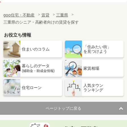
価 格
5.20万円
住 所
三重県鈴鹿市若松西５
goo住宅・不動産
賃貸
三重県
専有面積
45.06m²
三重県のシニア・高齢者向けの賃貸を探す
間取り
1LDK
お役立ち情報
三重県鈴鹿市三日市町
「住みたい街」
価 格
3.60万円
住まいのコラム
を見つけよう
住 所
三重県鈴鹿市三日市町
専有面積
30.03m²
暮らしのデータ
間取り
1K
家賃相場
(補助金・助成金情報)
三重県津市末広町
人気タウン
住宅ローン
ランキング
価 格
3.30万円
住 所
三重県津市末広町
専有面積
29.7m²
ページトップに戻る
間取り
1K
三重県津市島崎町