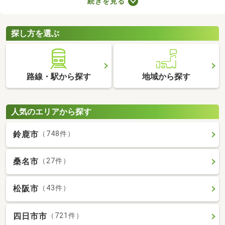
続きを見る
者向けの物件はバリアフリー仕様が多いので、足腰が悪くても不
便なく生活できるでしょう。充実したセカンドライフを始めるた
めにも、お気に入りの物件を見つけてくださいね。
探し方を選ぶ
路線・駅から探す
地域から探す
人気のエリアから探す
鈴鹿市
（748件）
桑名市
（27件）
松阪市
（43件）
四日市市
（721件）