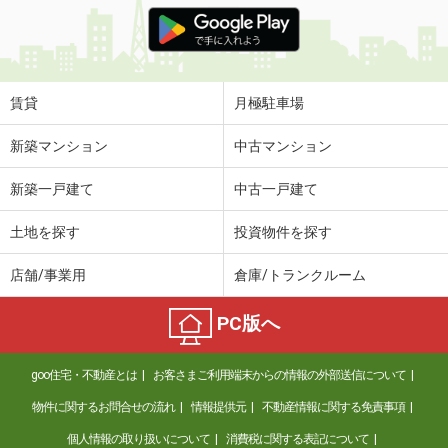
価 格
1.50万円
住 所
三重県津市江戸橋３丁目
専有面積
20m²
間取り
1K
賃貸
月極駐車場
三重県津市江戸橋３丁目
新築マンション
中古マンション
価 格
1.40万円
新築一戸建て
中古一戸建て
住 所
三重県津市江戸橋３丁目
専有面積
20m²
土地を探す
投資物件を探す
間取り
1K
店舗/事業用
倉庫/トランクルーム
三重県津市南丸之内
PC版へ
価 格
8.40万円
住 所
三重県津市南丸之内
goo住宅・不動産とは
お客さまご利用端末からの情報の外部送信について
専有面積
59.52m²
間取り
2LDK
物件に関するお問合せの流れ
情報提供元
不動産情報に関する免責事項
個人情報の取り扱いについて
消費税に関する表記について
三重県津市河芸町上野