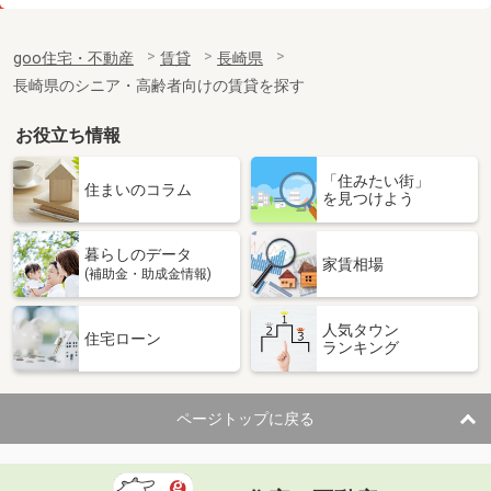
価 格
7万円
住 所
長崎県長崎市宝町
goo住宅・不動産
賃貸
長崎県
専有面積
55.89m²
長崎県のシニア・高齢者向けの賃貸を探す
間取り
2LDK
お役立ち情報
長崎県長崎市元船町
「住みたい街」
価 格
7.30万円
住まいのコラム
を見つけよう
住 所
長崎県長崎市元船町
専有面積
50.69m²
暮らしのデータ
間取り
1LDK
家賃相場
(補助金・助成金情報)
長崎県長崎市元船町
人気タウン
住宅ローン
ランキング
価 格
9万円
住 所
長崎県長崎市元船町
専有面積
67.49m²
ページトップに戻る
間取り
2LDK
長崎県長崎市元船町