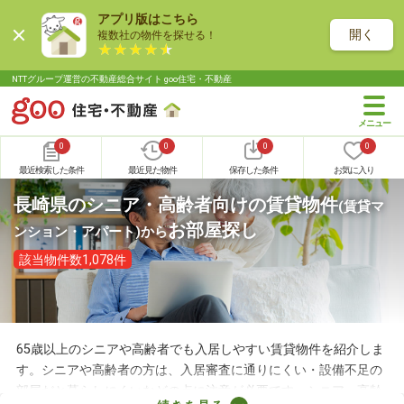
アプリ版はこちら
開く
複数社の物件を探せる！
NTTグループ運営の不動産総合サイト goo住宅・不動産
0
0
0
0
最近検索した条件
最近見た物件
保存した条件
お気に入り
長崎県のシニア・高齢者向けの賃貸物件
(賃貸マ
お部屋探し
ンション・アパート)
から
該当物件数1,078件
65歳以上のシニアや高齢者でも入居しやすい賃貸物件を紹介しま
す。シニアや高齢者の方は、入居審査に通りにくい・設備不足の
部屋だと暮らしにくいなどの点に注意が必要です。シニア・高齢