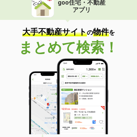
goo住宅・不動産
価 格
8.30万円
アプリ
住 所
長崎県長崎市元船町
専有面積
63.84m²
間取り
2LDK
大手不動産サイト
物件
の
を
長崎県佐世保市大和町
まとめて検索！
価 格
5.30万円
住 所
長崎県佐世保市大和町
専有面積
36.4m²
間取り
1K
長崎県長崎市目覚町
価 格
3.70万円
住 所
長崎県長崎市目覚町
専有面積
24.75m²
間取り
ワンルーム
長崎県諫早市西郷町