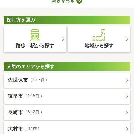
続きを見る
者向けの物件はバリアフリー仕様が多いので、足腰が悪くても不
便なく生活できるでしょう。充実したセカンドライフを始めるた
めにも、お気に入りの物件を見つけてくださいね。
探し方を選ぶ
路線・駅から探す
地域から探す
人気のエリアから探す
佐世保市
（157件）
諫早市
（106件）
長崎市
（642件）
大村市
（34件）