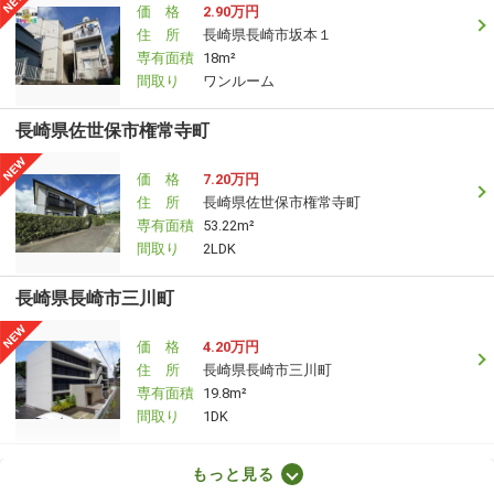
価 格
2.90万円
住 所
長崎県長崎市坂本１
専有面積
18m²
間取り
ワンルーム
長崎県佐世保市権常寺町
価 格
7.20万円
住 所
長崎県佐世保市権常寺町
専有面積
53.22m²
間取り
2LDK
長崎県長崎市三川町
価 格
4.20万円
住 所
長崎県長崎市三川町
専有面積
19.8m²
間取り
1DK
長崎県長崎市宝町
もっと見る