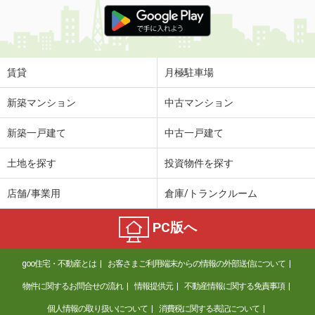
価 格
4.70万円
住 所
長崎県諫早市西郷町
専有面積
21.12m²
間取り
1SK
賃貸
月極駐車場
長崎県西彼杵郡時津町西時津郷
新築マンション
中古マンション
価 格
5.30万円
新築一戸建て
中古一戸建て
住 所
長崎県西彼杵郡時津町西時津郷
専有面積
48.6m²
土地を探す
投資物件を探す
間取り
2DK
店舗/事業用
倉庫/トランクルーム
長崎県長崎市目覚町
PC版へ
価 格
3.70万円
住 所
長崎県長崎市目覚町
goo住宅・不動産とは
お客さまご利用端末からの情報の外部送信について
専有面積
24.75m²
間取り
ワンルーム
物件に関するお問合せの流れ
情報提供元
不動産情報に関する免責事項
個人情報の取り扱いについて
消費税に関する表記について
長崎県長崎市目覚町