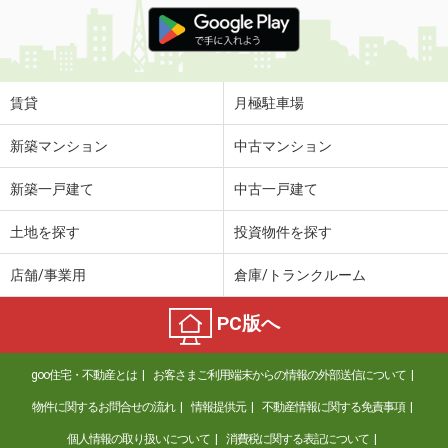
価 格
5.20万円
住 所
兵庫県姫路市飾磨区玉地
専有面積
27.27m²
間取り
1K
賃貸
月極駐車場
兵庫県姫路市広畑区則直
新築マンション
中古マンション
価 格
5.20万円
新築一戸建て
中古一戸建て
住 所
兵庫県姫路市広畑区則直
専有面積
41.98m²
土地を探す
投資物件を探す
間取り
1LDK
店舗/事業用
倉庫/トランクルーム
兵庫県たつの市龍野町中村
PC版へ
価 格
6.20万円
住 所
兵庫県たつの市龍野町中村
goo住宅・不動産とは
お客さまご利用端末からの情報の外部送信について
専有面積
68.75m²
間取り
3LDK
物件に関するお問合せの流れ
情報提供元
不動産情報に関する免責事項
個人情報の取り扱いについて
消費税に関する表記について
兵庫県西脇市和田町