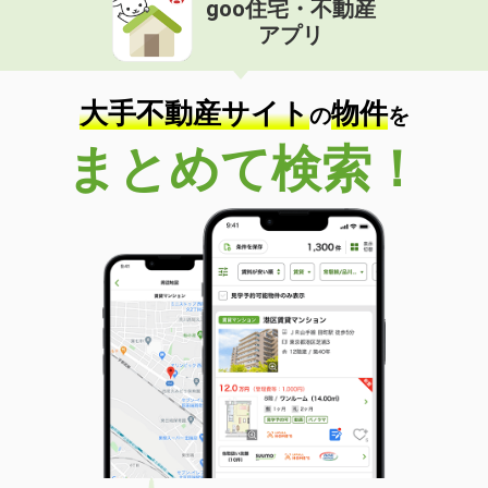
goo住宅・不動産
価 格
6.85万円
アプリ
住 所
兵庫県姫路市阿保
専有面積
58.04m²
間取り
2LDK
大手不動産サイト
物件
の
を
兵庫県姫路市久保町
まとめて検索！
価 格
6.20万円
住 所
兵庫県姫路市久保町
専有面積
64m²
間取り
3DK
兵庫県姫路市勝原区宮田
価 格
4万円
住 所
兵庫県姫路市勝原区宮田
専有面積
44.78m²
間取り
2DK
兵庫県姫路市飾磨区玉地