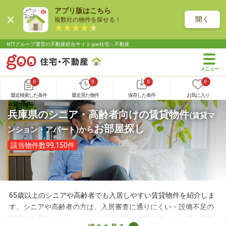
アプリ版はこちら
開く
複数社の物件を探せる！
NTTグループ運営の不動産総合サイト goo住宅・不動産
0
0
0
0
最近検索した条件
最近見た物件
保存した条件
お気に入り
兵庫県のシニア・高齢者向けの賃貸物件
(賃貸マ
お部屋探し
ンション・アパート)
から
該当物件数99,150件
65歳以上のシニアや高齢者でも入居しやすい賃貸物件を紹介しま
す。シニアや高齢者の方は、入居審査に通りにくい・設備不足の
部屋だと暮らしにくいなどの点に注意が必要です。シニア・高齢