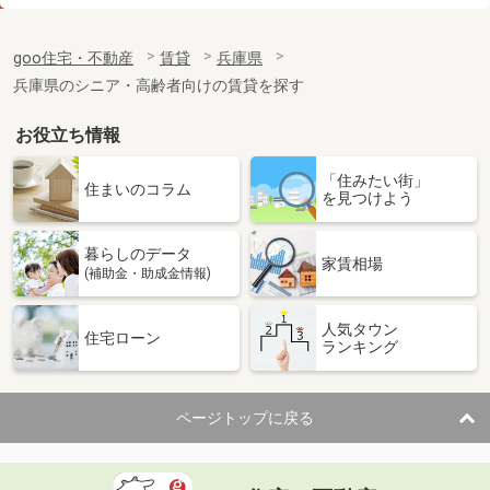
価 格
14万円
住 所
兵庫県尼崎市南武庫之荘８丁目
goo住宅・不動産
賃貸
兵庫県
専有面積
81.19m²
兵庫県のシニア・高齢者向けの賃貸を探す
間取り
3LDK
お役立ち情報
兵庫県西宮市甲子園五番町
「住みたい街」
価 格
11万円
住まいのコラム
を見つけよう
住 所
兵庫県西宮市甲子園五番町
専有面積
51m²
暮らしのデータ
間取り
2LDK
家賃相場
(補助金・助成金情報)
兵庫県姫路市飾磨区構５
人気タウン
住宅ローン
ランキング
価 格
6.10万円
住 所
兵庫県姫路市飾磨区構５
専有面積
43.21m²
ページトップに戻る
間取り
1LDK
兵庫県姫路市阿保