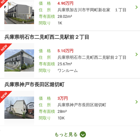
価 格
4.90万円
住 所
兵庫県加古川市平岡町新在家 １丁目
専有面積
28.02m²
間取り
1K
兵庫県明石市二見町西二見駅前２丁目
価 格
5.10万円
住 所
兵庫県明石市二見町西二見駅前２丁目
専有面積
25.67m²
間取り
ワンルーム
兵庫県神戸市長田区堀切町
価 格
3万円
住 所
兵庫県神戸市長田区堀切町
専有面積
28m²
間取り
1DK
兵庫県尼崎市南武庫之荘８丁目
もっと見る