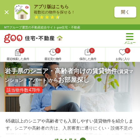
アプリ版はこちら
開く
複数社の物件を探せる！
NTTグループ運営の不動産総合サイト goo住宅・不動産
0
0
0
0
最近検索した条件
最近見た物件
保存した条件
お気に入り
岩手県のシニア・高齢者向けの賃貸物件
(賃貸マ
お部屋探し
ンション・アパート)
から
該当物件数478件
65歳以上のシニアや高齢者でも入居しやすい賃貸物件を紹介しま
す。シニアや高齢者の方は、入居審査に通りにくい・設備不足の
部屋だと暮らしにくいなどの点に注意が必要です。シニア・高齢