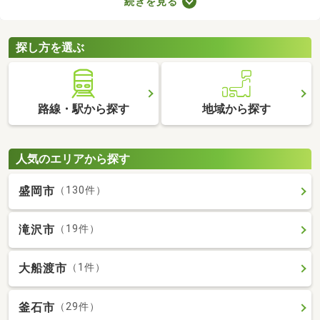
続きを見る
者向けの物件はバリアフリー仕様が多いので、足腰が悪くても不
便なく生活できるでしょう。充実したセカンドライフを始めるた
めにも、お気に入りの物件を見つけてくださいね。
探し方を選ぶ
路線・駅から探す
地域から探す
人気のエリアから探す
盛岡市
（130件）
滝沢市
（19件）
大船渡市
（1件）
釜石市
（29件）