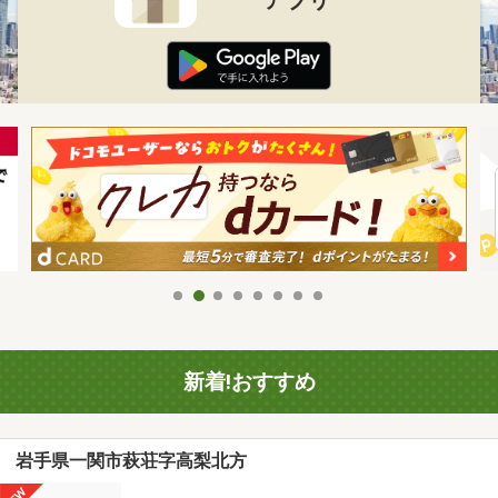
新着!おすすめ
岩手県一関市萩荘字高梨北方