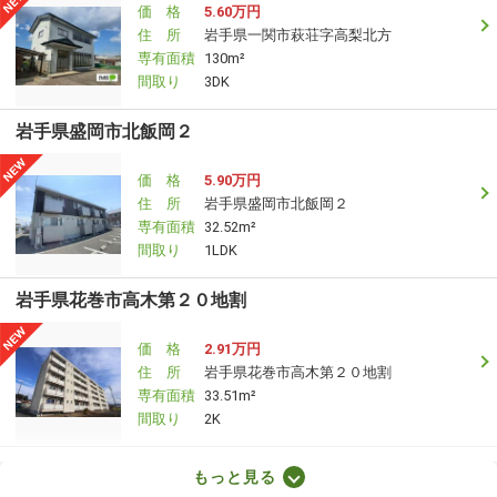
価 格
5.60万円
住 所
岩手県一関市萩荘字高梨北方
専有面積
130m²
間取り
3DK
岩手県盛岡市北飯岡２
価 格
5.90万円
住 所
岩手県盛岡市北飯岡２
専有面積
32.52m²
間取り
1LDK
岩手県花巻市高木第２０地割
価 格
2.91万円
住 所
岩手県花巻市高木第２０地割
専有面積
33.51m²
間取り
2K
岩手県一関市赤荻字鶴巻
もっと見る