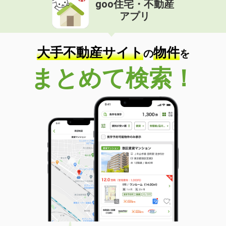
goo住宅・不動産
価 格
3.87万円
アプリ
住 所
岩手県胆沢郡金ケ崎町西根宿内川
専有面積
38.06m²
間取り
2DK
大手不動産サイト
物件
の
を
岩手県盛岡市三本柳２２地割
まとめて検索！
価 格
5万円
住 所
岩手県盛岡市三本柳２２地割
専有面積
26.08m²
間取り
1K
岩手県盛岡市北飯岡２
価 格
7.50万円
住 所
岩手県盛岡市北飯岡２
専有面積
51.54m²
間取り
1LDK
岩手県盛岡市新田町