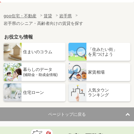
価 格
6.50万円
住 所
岩手県一関市赤荻字鶴巻
goo住宅・不動産
賃貸
岩手県
専有面積
72m²
岩手県のシニア・高齢者向けの賃貸を探す
間取り
3LDK
お役立ち情報
岩手県盛岡市門２
「住みたい街」
価 格
4.50万円
住まいのコラム
を見つけよう
住 所
岩手県盛岡市門２
専有面積
51.79m²
暮らしのデータ
間取り
2LDK
家賃相場
(補助金・助成金情報)
岩手県北上市若宮町１
人気タウン
住宅ローン
ランキング
価 格
4.90万円
住 所
岩手県北上市若宮町１
専有面積
51.93m²
ページトップに戻る
間取り
2DK
岩手県胆沢郡金ケ崎町西根宿内川