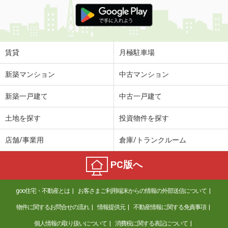
価 格
6.30万円
住 所
岩手県盛岡市新田町
専有面積
28m²
間取り
1K
賃貸
月極駐車場
岩手県滝沢市篠木明法
新築マンション
中古マンション
価 格
4.60万円
新築一戸建て
中古一戸建て
住 所
岩手県滝沢市篠木明法
専有面積
35m²
土地を探す
投資物件を探す
間取り
1LDK
店舗/事業用
倉庫/トランクルーム
岩手県北上市鬼柳町荒高
PC版へ
価 格
7万円
住 所
岩手県北上市鬼柳町荒高
goo住宅・不動産とは
お客さまご利用端末からの情報の外部送信について
専有面積
63.03m²
間取り
2LDK
物件に関するお問合せの流れ
情報提供元
不動産情報に関する免責事項
個人情報の取り扱いについて
消費税に関する表記について
岩手県盛岡市北飯岡３