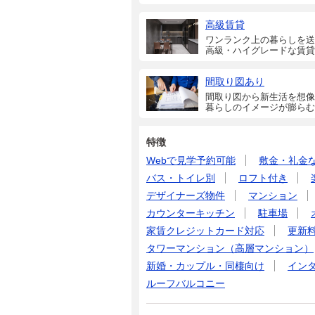
高級賃貸
ワンランク上の暮らしを送
高級・ハイグレードな賃貸
間取り図あり
間取り図から新生活を想像
暮らしのイメージが膨らむ
特徴
Webで見学予約可能
敷金・礼金
バス・トイレ別
ロフト付き
デザイナーズ物件
マンション
カウンターキッチン
駐車場
家賃クレジットカード対応
更新
タワーマンション（高層マンション）
新婚・カップル・同棲向け
イン
ルーフバルコニー