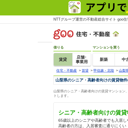
NTTグループ運営の不動産総合サイト goo
借りる
マンションを買う
店舗･
賃貸
新築
中
事業用
住宅・不動産
>
賃貸
>
甲信越・北陸
>
山梨
山梨県のシニア・高齢者向けの賃貸物件
山梨県のシニア・高齢者向けの賃貸マンション、
トします。
シニア・高齢者向けの賃貸
65歳以上のシニアや高齢者でも入居
高齢者の方は、入居審査に通りにくい