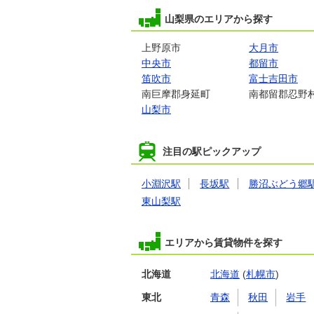
山梨県のエリアから探す
上野原市
大月市
中央市
都留市
笛吹市
富士吉田市
南巨摩郡身延町
南都留郡忍野
山梨市
注目の駅ピックアップ
小淵沢駅
長坂駅
勝沼ぶどう郷
東山梨駅
エリアから賃貸物件を探す
北海道
北海道
(
札幌市
)
東北
青森
秋田
岩手