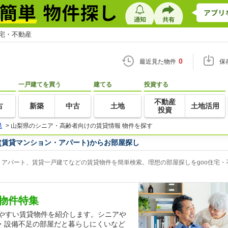
住宅・不動産
0
最近見た物件
保
一戸建てを買う
建てる
投資する
不動産
古
新築
中古
土地
土地活用
投資
県
>
山梨県のシニア・高齢者向けの賃貸情報 物件を探す
(賃貸マンション・アパート)からお部屋探し
アパート、賃貸一戸建てなどの賃貸物件を簡単検索。理想の部屋探しをgoo住宅・
物件特集
しやすい賃貸物件を紹介します。シニアや
・設備不足の部屋だと暮らしにくいなど