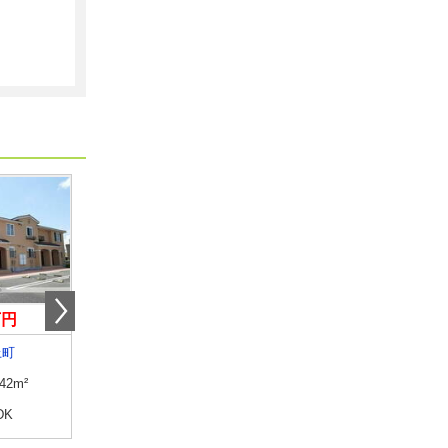
万円
7.25万円
7万円
上町
山梨県南アルプス市小笠原
山梨県甲府市向町
.42m²
専有面積
58.6m²
専有面積
22.35m²
DK
間取り
2LDK
間取り
1K