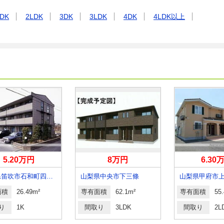
DK
2LDK
3DK
3LDK
4DK
4LDK以上
5.20万円
8万円
6.30
山梨県笛吹市石和町四日市場
山梨県中央市下三條
山梨県甲府市
面積
26.49m²
専有面積
62.1m²
専有面積
55
り
1K
間取り
3LDK
間取り
2L