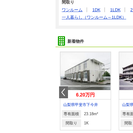
間取り
ワンルーム
1DK
1LDK
2
一人暮らし（ワンルーム～1LDK）
新着物件
6.10万円
6.20万円
山梨県甲斐市下今井
山梨県甲斐市下今井
専有面積
23.18m²
専有面積
23.18m²
専有
間取り
1K
間取り
1K
間取