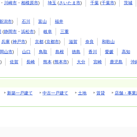
・
川崎市
・
相模原市
)
埼玉
(
さいたま市
)
千葉
(
千葉市
)
茨城
新潟市
)
石川
富山
福井
岡
(
静岡市
・
浜松市
)
岐阜
三重
兵庫
(
神戸市
)
京都
(
京都市
)
滋賀
奈良
和歌山
岡山市
)
山口
鳥取
島根
徳島
香川
愛媛
高知
市
)
佐賀
長崎
熊本
(
熊本市
)
大分
宮崎
鹿児島
沖
新築一戸建て
中古一戸建て
土地
賃貸
店舗・事業