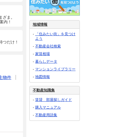
まざま。
ご案内！
地域情報
「住みたい街」を見つけ
よう
待つだけ！
不動産会社検索
家賃相場
暮らしデータ
マンションライブラリー
地図情報
主物件
不動産知識集
賃貸 部屋探しガイド
購入マニュアル
不動産用語集