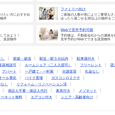
ファミリー向け
りたい方におすすめ
ご家族の人数や形によりご要望もさ
物件
ゆったり過ごせる3K以上の物件を
Webで見学予約可能
してみよう！
予約後は、不動産会社からの連絡を
、賃貸物件
見学予約がWebでできる賃貸物件
なし
新築・築浅
駅近・駅５分以内
駐車場付き
楽器相談可
ルームシェア（二人入居可）
フリーレント
貸
アパート
一戸建て・一軒家
分譲賃貸
礼金なし
オール電化
バイク置場
ガスコンロ２クチ
料なし
リフォーム・リノベーション済
保証人不要・保証人代行
家具付き
メゾネット
ターネット無料
エアコン付き
シニア・高齢者向け