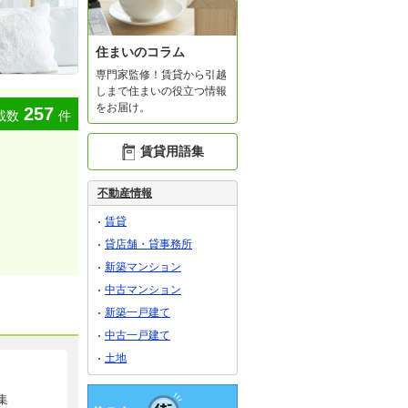
住まいのコラム
専門家監修！賃貸から引越
しまで住まいの役立つ情報
をお届け。
257
載数
件
賃貸用語集
不動産情報
賃貸
貸店舗・貸事務所
新築マンション
中古マンション
新築一戸建て
中古一戸建て
土地
集