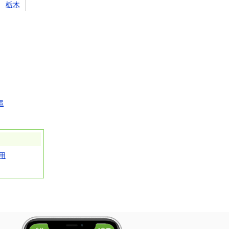
栃木
縄
用