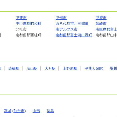
甲斐市
甲州市
甲府市
中巨摩郡昭和町
西八代郡市川三郷町
韮崎市
北杜市
南アルプス市
南巨摩郡富
村
南都留郡西桂町
南都留郡富士河口湖町
南都留郡山
駅
猿橋駅
塩山駅
大月駅
上野原駅
甲斐大泉駅
梁
宮城
(
仙台市
)
山形
福島