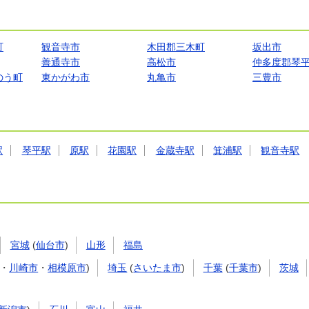
町
観音寺市
木田郡三木町
坂出市
善通寺市
高松市
仲多度郡琴
のう町
東かがわ市
丸亀市
三豊市
駅
琴平駅
原駅
花園駅
金蔵寺駅
箕浦駅
観音寺駅
宮城
(
仙台市
)
山形
福島
・
川崎市
・
相模原市
)
埼玉
(
さいたま市
)
千葉
(
千葉市
)
茨城