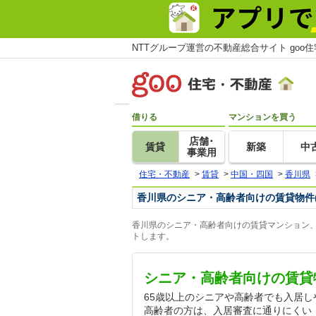
NTTグループ運営の不動産総合サイト goo
借りる
マンションを買う
店舗･
賃貸
新築
中
事業用
住宅・不動産
>
賃貸
>
中国・四国
>
香川県
香川県のシニア・高齢者向けの賃貸物件
香川県のシニア・高齢者向けの賃貸マンション、
トします。
シニア・高齢者向けの賃貸
65歳以上のシニアや高齢者でも入居
高齢者の方は、入居審査に通りにくい