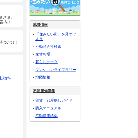
まざま。
ご案内！
地域情報
「住みたい街」を見つけ
よう
待つだけ！
不動産会社検索
家賃相場
暮らしデータ
マンションライブラリー
地図情報
主物件
不動産知識集
賃貸 部屋探しガイド
購入マニュアル
不動産用語集