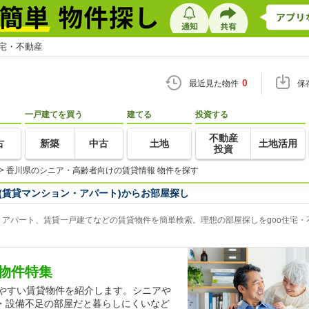
住宅・不動産
0
最近見た物件
保
一戸建てを買う
建てる
投資する
不動産
古
新築
中古
土地
土地活用
投資
>
香川県のシニア・高齢者向けの賃貸情報 物件を探す
(賃貸マンション・アパート)からお部屋探し
アパート、賃貸一戸建てなどの賃貸物件を簡単検索。理想の部屋探しをgoo住宅・
物件特集
しやすい賃貸物件を紹介します。シニアや
・設備不足の部屋だと暮らしにくいなど