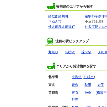
香川県のエリアから探す
綾歌郡綾川町
綾歌郡宇多津
さぬき市
小豆郡土庄町
仲多度郡多度津町
仲多度郡まん
注目の駅ピックアップ
丸亀駅
高松駅
詫間駅
瓦町
エリアから賃貸物件を探す
北海道
北海道
(
札幌市
)
東北
青森
秋田
岩手
首都圏
東京
神奈川
(
横浜市
群馬