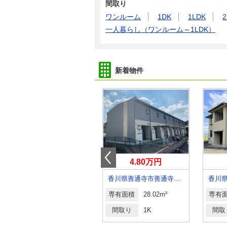
間取り
ワンルーム
1DK
1LDK
2
一人暮らし（ワンルーム～1LDK）
新着物件
5.30万円
4.80万円
香川県坂出市江尻町
香川県善通寺市善通寺町２丁目
香川
専有面積
54.4m²
専有面積
28.02m²
専有
間取り
2LDK
間取り
1K
間取