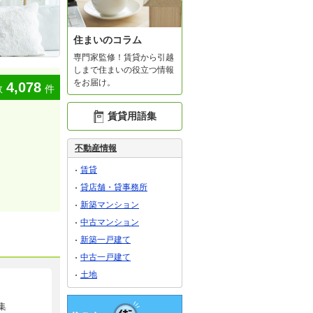
住まいのコラム
専門家監修！賃貸から引越
しまで住まいの役立つ情報
をお届け。
4,078
数
件
賃貸用語集
不動産情報
賃貸
貸店舗・貸事務所
新築マンション
中古マンション
新築一戸建て
中古一戸建て
土地
集