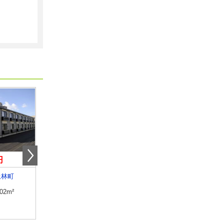
円
5.70万円
5.20万円
上林町
香川県丸亀市柞原町
香川県高松市上林町
.02m²
専有面積
31.05m²
専有面積
52.38m²
間取り
1K
間取り
1LDK