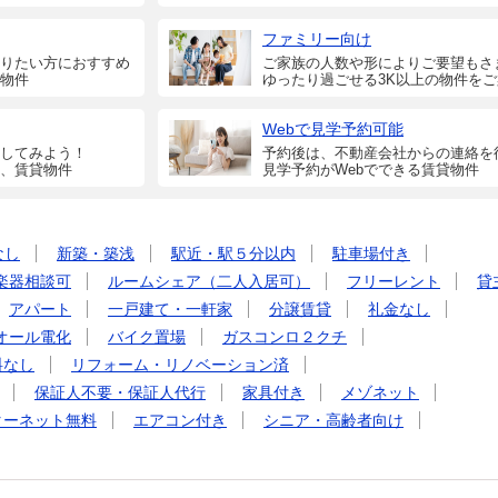
ファミリー向け
りたい方におすすめ
ご家族の人数や形によりご要望もさ
物件
ゆったり過ごせる3K以上の物件を
Webで見学予約可能
してみよう！
予約後は、不動産会社からの連絡を
、賃貸物件
見学予約がWebでできる賃貸物件
なし
新築・築浅
駅近・駅５分以内
駐車場付き
楽器相談可
ルームシェア（二人入居可）
フリーレント
貸
アパート
一戸建て・一軒家
分譲賃貸
礼金なし
オール電化
バイク置場
ガスコンロ２クチ
料なし
リフォーム・リノベーション済
保証人不要・保証人代行
家具付き
メゾネット
ターネット無料
エアコン付き
シニア・高齢者向け