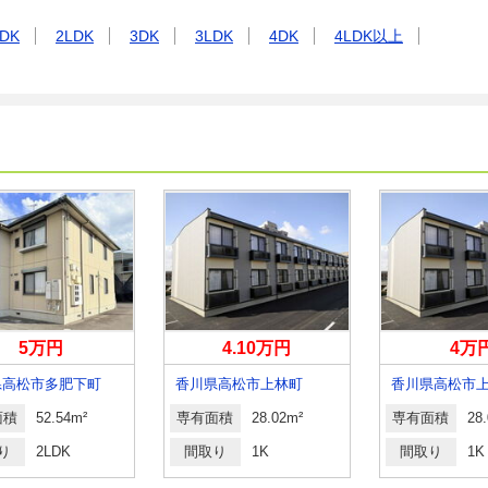
DK
2LDK
3DK
3LDK
4DK
4LDK以上
5万円
4.10万円
4万
県高松市多肥下町
香川県高松市上林町
香川県高松市
面積
52.54m²
専有面積
28.02m²
専有面積
28
り
2LDK
間取り
1K
間取り
1K