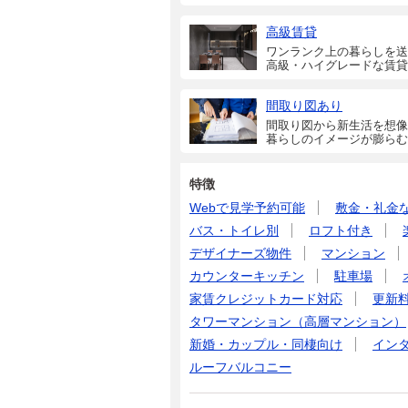
高級賃貸
ワンランク上の暮らしを送
高級・ハイグレードな賃貸
間取り図あり
間取り図から新生活を想像
暮らしのイメージが膨らむ
特徴
Webで見学予約可能
敷金・礼金
バス・トイレ別
ロフト付き
デザイナーズ物件
マンション
カウンターキッチン
駐車場
家賃クレジットカード対応
更新
タワーマンション（高層マンション）
新婚・カップル・同棲向け
イン
ルーフバルコニー