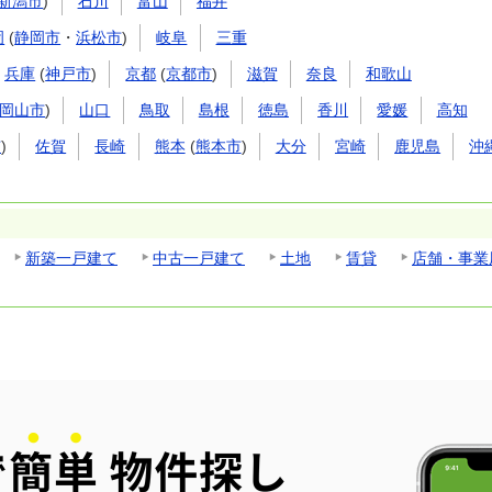
新潟市
)
石川
富山
福井
岡
(
静岡市
・
浜松市
)
岐阜
三重
兵庫
(
神戸市
)
京都
(
京都市
)
滋賀
奈良
和歌山
岡山市
)
山口
鳥取
島根
徳島
香川
愛媛
高知
市
)
佐賀
長崎
熊本
(
熊本市
)
大分
宮崎
鹿児島
沖
新築一戸建て
中古一戸建て
土地
賃貸
店舗・事業