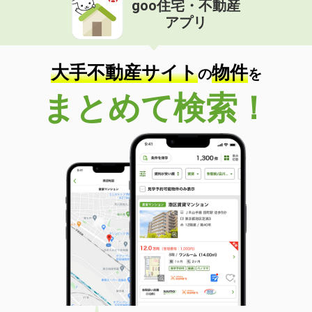
goo住宅・不動産
価 格
5.90万円
アプリ
住 所
和歌山県和歌山市中之島
専有面積
34.46m²
間取り
1LDK
大手不動産サイト
物件
の
を
和歌山県和歌山市和歌浦南２丁目
まとめて検索！
価 格
5.28万円
住 所
和歌山県和歌山市和歌浦南２丁目
専有面積
39.89m²
間取り
1LDK
和歌山県紀の川市中三谷
価 格
4.85万円
住 所
和歌山県紀の川市中三谷
専有面積
58.86m²
間取り
2LDK
和歌山県和歌山市松江東２丁目