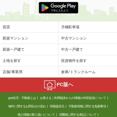
価 格
5.90万円
住 所
和歌山県和歌山市松江東２丁目
専有面積
67.3m²
間取り
2LDK
賃貸
月極駐車場
和歌山県和歌山市加納
新築マンション
中古マンション
価 格
5.90万円
新築一戸建て
中古一戸建て
住 所
和歌山県和歌山市加納
専有面積
31.21m²
土地を探す
投資物件を探す
間取り
1K
店舗/事業用
倉庫/トランクルーム
和歌山県紀の川市中三谷
PC版へ
価 格
4.85万円
住 所
和歌山県紀の川市中三谷
goo住宅・不動産とは
お客さまご利用端末からの情報の外部送信について
専有面積
58.86m²
間取り
2LDK
物件に関するお問合せの流れ
情報提供元
不動産情報に関する免責事項
個人情報の取り扱いについて
消費税に関する表記について
和歌山県和歌山市中之島