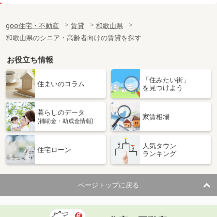
価 格
4.80万円
住 所
和歌山県岩出市根来
goo住宅・不動産
賃貸
和歌山県
専有面積
23.61m²
和歌山県のシニア・高齢者向けの賃貸を探す
間取り
1K
お役立ち情報
和歌山県和歌山市新在家
「住みたい街」
価 格
5.25万円
住まいのコラム
を見つけよう
住 所
和歌山県和歌山市新在家
専有面積
32.94m²
暮らしのデータ
間取り
ワンルーム
家賃相場
(補助金・助成金情報)
和歌山県和歌山市北新博労町
人気タウン
住宅ローン
ランキング
価 格
4.30万円
住 所
和歌山県和歌山市北新博労町
専有面積
19.87m²
ページトップに戻る
間取り
1K
和歌山県和歌山市中之島