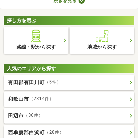
続きを見る
者向けの物件はバリアフリー仕様が多いので、足腰が悪くても不
便なく生活できるでしょう。充実したセカンドライフを始めるた
めにも、お気に入りの物件を見つけてくださいね。
探し方を選ぶ
路線・駅から探す
地域から探す
人気のエリアから探す
有田郡有田川町
（5件）
和歌山市
（2314件）
田辺市
（30件）
西牟婁郡白浜町
（28件）