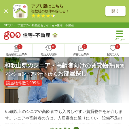
アプリ版はこちら
開く
複数社の物件を探せる！
NTTグループ運営の不動産総合サイト goo住宅・不動産
0
0
0
0
最近検索した条件
最近見た物件
保存した条件
お気に入り
和歌山県のシニア・高齢者向けの賃貸物件
(賃貸
お部屋探し
マンション・アパート)
から
該当物件数2,999件
65歳以上のシニアや高齢者でも入居しやすい賃貸物件を紹介しま
す。シニアや高齢者の方は、入居審査に通りにくい・設備不足の
部屋だと暮らしにくいなどの点に注意が必要です。シニア・高齢