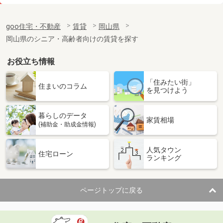
価 格
4.90万円
住 所
岡山県倉敷市玉島上成
goo住宅・不動産
賃貸
岡山県
専有面積
28.02m²
岡山県のシニア・高齢者向けの賃貸を探す
間取り
1K
お役立ち情報
岡山県岡山市南区新福１丁目
「住みたい街」
価 格
4.80万円
住まいのコラム
を見つけよう
住 所
岡山県岡山市南区新福１丁目
専有面積
20.28m²
暮らしのデータ
間取り
1K
家賃相場
(補助金・助成金情報)
岡山県岡山市北区今８丁目
人気タウン
住宅ローン
ランキング
価 格
4.50万円
住 所
岡山県岡山市北区今８丁目
専有面積
20.28m²
ページトップに戻る
間取り
1K
岡山県岡山市北区一宮