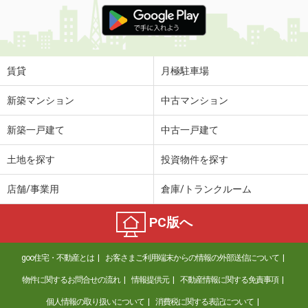
価 格
5.30万円
住 所
岡山県岡山市北区庭瀬
専有面積
29.71m²
間取り
1K
賃貸
月極駐車場
岡山県岡山市北区平田
新築マンション
中古マンション
価 格
4.50万円
新築一戸建て
中古一戸建て
住 所
岡山県岡山市北区平田
専有面積
20.28m²
土地を探す
投資物件を探す
間取り
1K
店舗/事業用
倉庫/トランクルーム
岡山県岡山市北区東島田町２丁目
PC版へ
価 格
7.70万円
住 所
岡山県岡山市北区東島田町２丁目
goo住宅・不動産とは
お客さまご利用端末からの情報の外部送信について
専有面積
38.82m²
間取り
1LDK
物件に関するお問合せの流れ
情報提供元
不動産情報に関する免責事項
個人情報の取り扱いについて
消費税に関する表記について
岡山県岡山市北区今８丁目