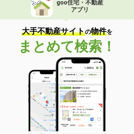
goo住宅・不動産
価 格
4.70万円
アプリ
住 所
岡山県岡山市北区一宮
専有面積
23.18m²
間取り
1K
大手不動産サイト
物件
の
を
岡山県浅口市鴨方町鴨方
まとめて検索！
価 格
3.90万円
住 所
岡山県浅口市鴨方町鴨方
専有面積
28.02m²
間取り
1K
岡山県岡山市北区今８丁目
価 格
4.80万円
住 所
岡山県岡山市北区今８丁目
専有面積
23.18m²
間取り
1K
岡山県岡山市北区庭瀬