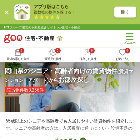
アプリ版はこちら
開く
複数社の物件を探せる！
NTTグループ運営の不動産総合サイト goo住宅・不動産
0
0
0
0
最近検索した条件
最近見た物件
保存した条件
お気に入り
岡山県のシニア・高齢者向けの賃貸物件
(賃貸マ
お部屋探し
ンション・アパート)
から
該当物件数3,256件
65歳以上のシニアや高齢者でも入居しやすい賃貸物件を紹介しま
す。シニアや高齢者の方は、入居審査に通りにくい・設備不足の
部屋だと暮らしにくいなどの点に注意が必要です。シニア・高齢