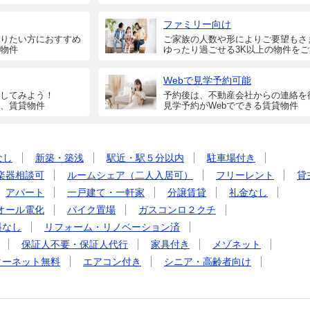
ファミリー向け
りたい方におすすめ
ご家族の人数や形によりご要望もさ
物件
ゆったり過ごせる3K以上の物件を
Webで見学予約可能
してみよう！
予約後は、不動産会社からの連絡を
、賃貸物件
見学予約がWebでできる賃貸物件
なし
新築・築浅
駅近・駅５分以内
駐車場付き
楽器相談可
ルームシェア（二人入居可）
フリーレント
貸
アパート
一戸建て・一軒家
分譲賃貸
礼金なし
オール電化
バイク置場
ガスコンロ２クチ
料なし
リフォーム・リノベーション済
保証人不要・保証人代行
家具付き
メゾネット
ターネット無料
エアコン付き
シニア・高齢者向け