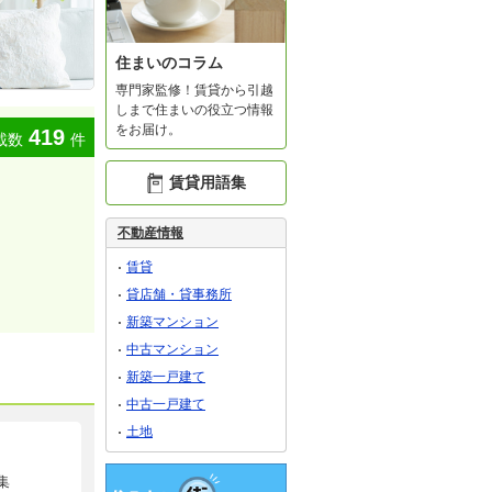
住まいのコラム
専門家監修！賃貸から引越
しまで住まいの役立つ情報
をお届け。
419
載数
件
賃貸用語集
不動産情報
賃貸
貸店舗・貸事務所
新築マンション
中古マンション
新築一戸建て
中古一戸建て
土地
集