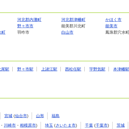
河北郡内灘町
河北郡津幡町
かほく市
野々市市
能美郡川北町
能美市
水町
羽咋市
白山市
鳳珠郡穴水
七尾駅
野々市駅
上諸江駅
西松任駅
宇野気駅
本津幡
宮城
(
仙台市
)
山形
福島
・
川崎市
・
相模原市
)
埼玉
(
さいたま市
)
千葉
(
千葉市
)
茨城