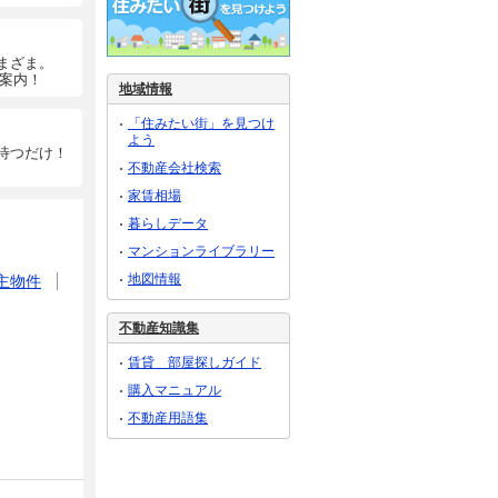
まざま。
ご案内！
地域情報
「住みたい街」を見つけ
よう
待つだけ！
不動産会社検索
家賃相場
暮らしデータ
マンションライブラリー
地図情報
主物件
不動産知識集
賃貸 部屋探しガイド
購入マニュアル
不動産用語集