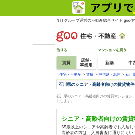
NTTグループ運営の不動産総合サイト goo
借りる
マンションを買う
店舗･
賃貸
新築
中
事業用
住宅・不動産
>
賃貸
>
甲信越・北陸
>
石川
石川県のシニア・高齢者向けの賃貸物件
石川県のシニア・高齢者向けの賃貸マンション、
トします。
シニア・高齢者向けの賃貸
65歳以上のシニアや高齢者でも入居
高齢者の方は、入居審査に通りにくい