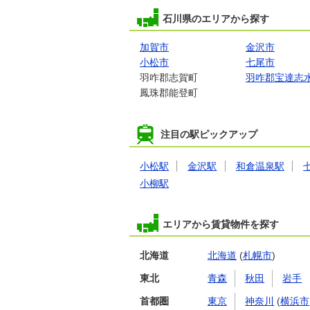
石川県のエリアから探す
加賀市
金沢市
小松市
七尾市
羽咋郡志賀町
羽咋郡宝達志
鳳珠郡能登町
注目の駅ピックアップ
小松駅
金沢駅
和倉温泉駅
小柳駅
エリアから賃貸物件を探す
北海道
北海道
(
札幌市
)
東北
青森
秋田
岩手
首都圏
東京
神奈川
(
横浜市