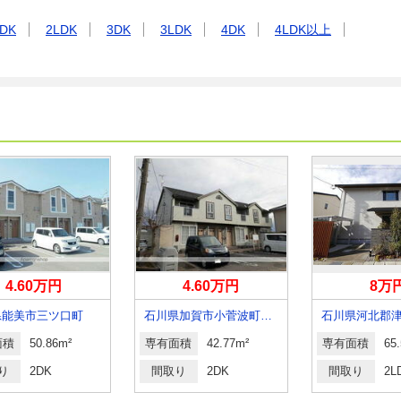
DK
2LDK
3DK
3LDK
4DK
4LDK以上
4.60万円
4.60万円
8万
県能美市三ツ口町
石川県加賀市小菅波町２丁目
石川県河北郡
面積
50.86m²
専有面積
42.77m²
専有面積
65
り
2DK
間取り
2DK
間取り
2L