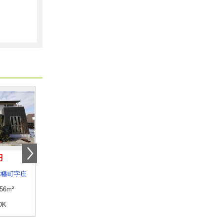
円
7.90万円
5.70万円
津幡町字庄
石川県小松市日の出町１丁目
石川県野々市市住吉町
.56m²
専有面積
26.08m²
専有面積
25.28m²
DK
間取り
1K
間取り
ワンルーム