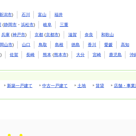
新潟市
)
石川
富山
福井
岡
(
静岡市
・
浜松市
)
岐阜
三重
兵庫
(
神戸市
)
京都
(
京都市
)
滋賀
奈良
和歌山
岡山市
)
山口
鳥取
島根
徳島
香川
愛媛
高知
市
)
佐賀
長崎
熊本
(
熊本市
)
大分
宮崎
鹿児島
沖
新築一戸建て
中古一戸建て
土地
賃貸
店舗・事業