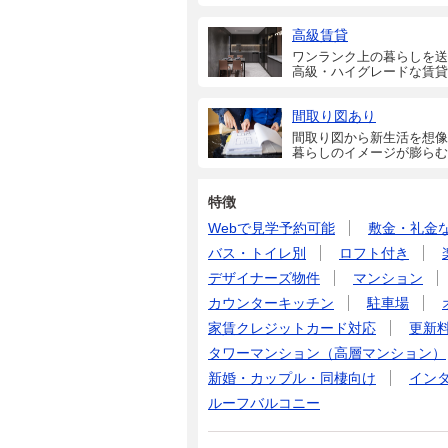
高級賃貸
ワンランク上の暮らしを送
高級・ハイグレードな賃貸
間取り図あり
間取り図から新生活を想像
暮らしのイメージが膨らむ
特徴
Webで見学予約可能
敷金・礼金
バス・トイレ別
ロフト付き
デザイナーズ物件
マンション
カウンターキッチン
駐車場
家賃クレジットカード対応
更新
タワーマンション（高層マンション）
新婚・カップル・同棲向け
イン
ルーフバルコニー