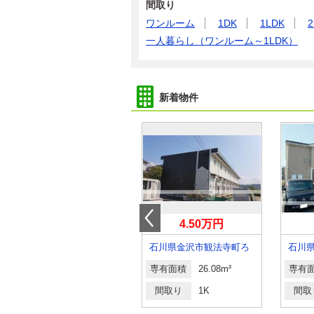
間取り
ワンルーム
1DK
1LDK
2
一人暮らし（ワンルーム～1LDK）
新着物件
8.50万円
4.50万円
石川県金沢市乙丸町丙
石川県金沢市観法寺町ろ
石川
専有面積
49.21m²
専有面積
26.08m²
専有
間取り
1LDK
間取り
1K
間取