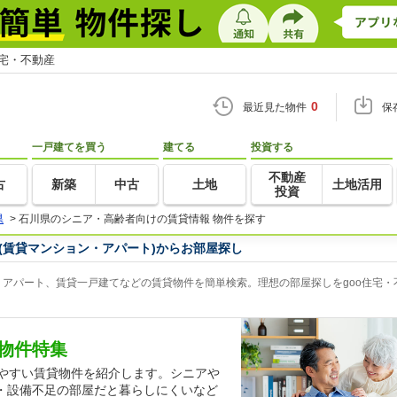
住宅・不動産
0
最近見た物件
保
一戸建てを買う
建てる
投資する
不動産
古
新築
中古
土地
土地活用
投資
県
>
石川県のシニア・高齢者向けの賃貸情報 物件を探す
(賃貸マンション・アパート)からお部屋探し
アパート、賃貸一戸建てなどの賃貸物件を簡単検索。理想の部屋探しをgoo住宅・
物件特集
しやすい賃貸物件を紹介します。シニアや
・設備不足の部屋だと暮らしにくいなど