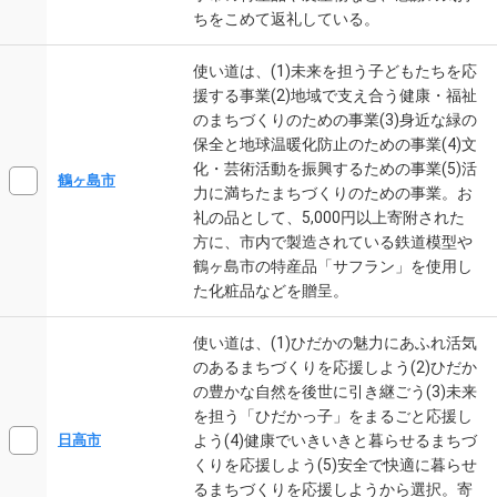
ちをこめて返礼している。
使い道は、(1)未来を担う子どもたちを応
援する事業(2)地域で支え合う健康・福祉
のまちづくりのための事業(3)身近な緑の
保全と地球温暖化防止のための事業(4)文
化・芸術活動を振興するための事業(5)活
鶴ヶ島市
力に満ちたまちづくりのための事業。お
礼の品として、5,000円以上寄附された
方に、市内で製造されている鉄道模型や
鶴ヶ島市の特産品「サフラン」を使用し
た化粧品などを贈呈。
使い道は、(1)ひだかの魅力にあふれ活気
のあるまちづくりを応援しよう(2)ひだか
の豊かな自然を後世に引き継ごう(3)未来
を担う「ひだかっ子」をまるごと応援し
よう(4)健康でいきいきと暮らせるまちづ
日高市
くりを応援しよう(5)安全で快適に暮らせ
るまちづくりを応援しようから選択。寄