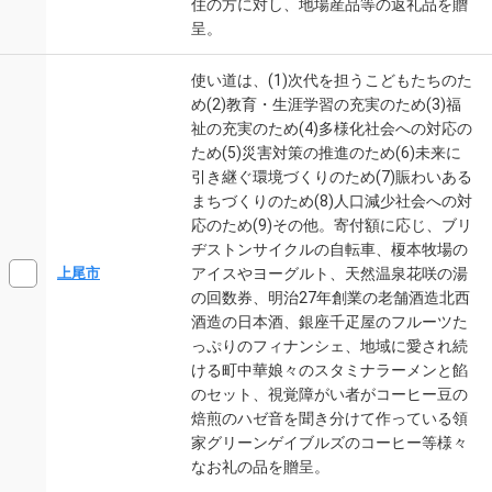
住の方に対し、地場産品等の返礼品を贈
呈。
使い道は、(1)次代を担うこどもたちのた
め(2)教育・生涯学習の充実のため(3)福
祉の充実のため(4)多様化社会への対応の
ため(5)災害対策の推進のため(6)未来に
引き継ぐ環境づくりのため(7)賑わいある
まちづくりのため(8)人口減少社会への対
応のため(9)その他。寄付額に応じ、ブリ
ヂストンサイクルの自転車、榎本牧場の
アイスやヨーグルト、天然温泉花咲の湯
上尾市
の回数券、明治27年創業の老舗酒造北西
酒造の日本酒、銀座千疋屋のフルーツた
っぷりのフィナンシェ、地域に愛され続
ける町中華娘々のスタミナラーメンと餡
のセット、視覚障がい者がコーヒー豆の
焙煎のハゼ音を聞き分けて作っている領
家グリーンゲイブルズのコーヒー等様々
なお礼の品を贈呈。