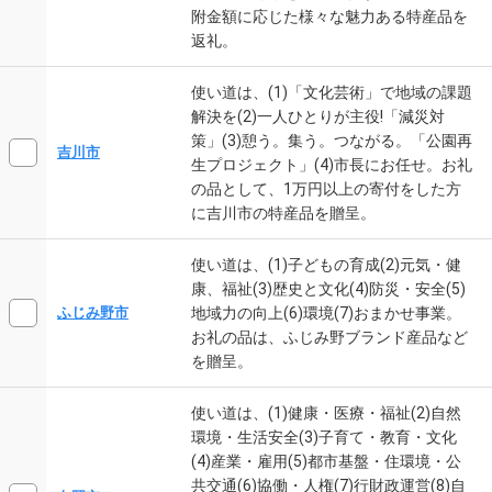
附金額に応じた様々な魅力ある特産品を
返礼。
使い道は、(1)「文化芸術」で地域の課題
解決を(2)一人ひとりが主役!「減災対
策」(3)憩う。集う。つながる。「公園再
吉川市
生プロジェクト」(4)市長にお任せ。お礼
の品として、1万円以上の寄付をした方
に吉川市の特産品を贈呈。
使い道は、(1)子どもの育成(2)元気・健
康、福祉(3)歴史と文化(4)防災・安全(5)
地域力の向上(6)環境(7)おまかせ事業。
ふじみ野市
お礼の品は、ふじみ野ブランド産品など
を贈呈。
使い道は、(1)健康・医療・福祉(2)自然
環境・生活安全(3)子育て・教育・文化
(4)産業・雇用(5)都市基盤・住環境・公
共交通(6)協働・人権(7)行財政運営(8)自