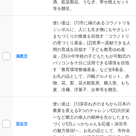
酒、藍染製品、うなぎ、寄せ植えセット
等を贈呈。
使い道は、(1)市に縁のあるコウノトリを
シンボルに、人にも生き物にもやさしい
まちづくりの推進を目指す「コウノトリ
の里づくり基金」(2)世界へ貢献できる人
間の育成を目指す「子ども教育ゆめ基
金」(3)小中学校の子どもたちが可動式の
鴻巣市
パソコンを十分に活用できる環境を目指
す「教育環境整備基金」など全8基金。
お礼の品として、川幅グルメセット、赤
物、花、梨、花火観覧席、雛人形、もち
麦、冷麺、洋菓子、台車等を贈呈。
使い道は、(1)深谷ねぎのまちから日本の
農業を変える3つのチャレンジ!(2)渋沢栄
一など郷土の偉人の精神を生かしたまち
づくり!(3)ふっかちゃんを応援～深谷市
深谷市
の魅力発信!～。お礼の品として、市外在