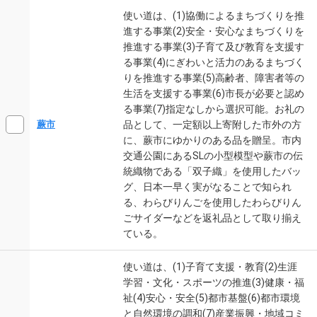
使い道は、(1)協働によるまちづくりを推
進する事業(2)安全・安心なまちづくりを
推進する事業(3)子育て及び教育を支援す
る事業(4)にぎわいと活力のあるまちづく
りを推進する事業(5)高齢者、障害者等の
生活を支援する事業(6)市長が必要と認め
る事業(7)指定なしから選択可能。お礼の
品として、一定額以上寄附した市外の方
蕨市
に、蕨市にゆかりのある品を贈呈。市内
交通公園にあるSLの小型模型や蕨市の伝
統織物である「双子織」を使用したバッ
グ、日本一早く実がなることで知られ
る、わらびりんごを使用したわらびりん
ごサイダーなどを返礼品として取り揃え
ている。
使い道は、(1)子育て支援・教育(2)生涯
学習・文化・スポーツの推進(3)健康・福
祉(4)安心・安全(5)都市基盤(6)都市環境
と自然環境の調和(7)産業振興・地域コミ