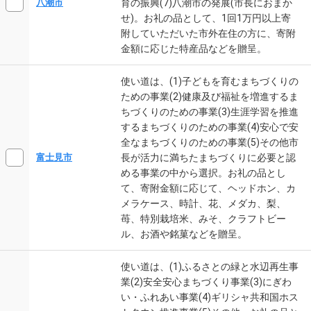
育の振興(7)八潮市の発展(市長におまか
八潮市
せ)。お礼の品として、1回1万円以上寄
附していただいた市外在住の方に、寄附
金額に応じた特産品などを贈呈。
使い道は、(1)子どもを育むまちづくりの
ための事業(2)健康及び福祉を増進するま
ちづくりのための事業(3)生涯学習を推進
するまちづくりのための事業(4)安心で安
全なまちづくりのための事業(5)その他市
長が活力に満ちたまちづくりに必要と認
富士見市
める事業の中から選択。お礼の品とし
て、寄附金額に応じて、ヘッドホン、カ
メラケース、時計、花、メダカ、梨、
苺、特別栽培米、みそ、クラフトビー
ル、お酒や銘菓などを贈呈。
使い道は、(1)ふるさとの緑と水辺再生事
業(2)安全安心まちづくり事業(3)にぎわ
い・ふれあい事業(4)ギリシャ共和国ホス