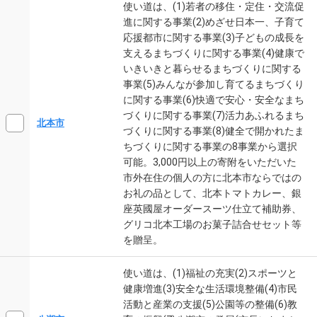
使い道は、(1)若者の移住・定住・交流促
進に関する事業(2)めざせ日本一、子育て
応援都市に関する事業(3)子どもの成長を
支えるまちづくりに関する事業(4)健康で
いきいきと暮らせるまちづくりに関する
事業(5)みんなが参加し育てるまちづくり
に関する事業(6)快適で安心・安全なまち
づくりに関する事業(7)活力あふれるまち
北本市
づくりに関する事業(8)健全で開かれたま
ちづくりに関する事業の8事業から選択
可能。3,000円以上の寄附をいただいた
市外在住の個人の方に北本市ならではの
お礼の品として、北本トマトカレー、銀
座英國屋オーダースーツ仕立て補助券、
グリコ北本工場のお菓子詰合せセット等
を贈呈。
使い道は、(1)福祉の充実(2)スポーツと
健康増進(3)安全な生活環境整備(4)市民
活動と産業の支援(5)公園等の整備(6)教