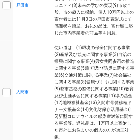
ュニティ(8)未来の学びの実現(9)市政全
戸田市
般。市の歳入に採納、個人10万円以上の
寄付者には11月3日の戸田市表彰式にて
感謝状を贈呈。お礼の品は、寄付額に応
じた市内事業者の商品等を用意。
使い道は、(1)環境の保全に関する事業
(2)産業及び観光に関する事業(3)自治の
振興に関する事業(4)男女共同参画の推進
に関する事業(5)防犯及び防災に関する事
業(6)交通対策に関する事業(7)社会福祉
に関する事業(8)健康づくりに関する事業
(9)都市基盤の整備に関する事業(10)教育
入間市
及び生涯学習に関する事業(11)緑の基金
(12)地域福祉基金(13)入間市骨髄移植ド
ナー支援基金(14)文化財保存活用基金(1
5)新型コロナウイルス感染症対策に関す
る事業等。返礼品は、1万円以上寄附し
た市外にお住まいの個人の方が贈呈対
象。