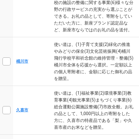
校の施設の整備に関する事業(6)様々な分
野の行政サービスの充実から選ぶことが
できる。お礼の品として、寄附をしてい
ただいた方に、新座ブランド認定品な
ど、新座市ならではのお礼の品を送付。
使い道は、(1)子育て支援(2)緑化の推進
やみどりの保全(3)文化芸術振興(4)桶川
飛行学校平和祈念館の維持管理・整備(5)
桶川市
桶川市全体を応援から選択。一定額以上
の個人寄附者に、金額に応じた御礼の品
を贈呈。
使い道は、(1)福祉事業(2)環境事業(3)教
育事業(4)観光事業(5)まちづくり事業(6)
総合運動公園施設整備(7)市政全般。お礼
久喜市
の品として、1,000円以上の寄附をした
方に、久喜市の特産品である「梨」や久
喜市産のお米などを贈呈。