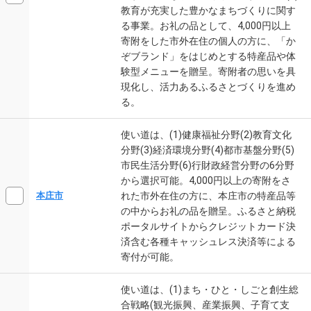
教育が充実した豊かなまちづくりに関す
る事業。お礼の品として、4,000円以上
寄附をした市外在住の個人の方に、「か
ぞブランド」をはじめとする特産品や体
験型メニューを贈呈。寄附者の思いを具
現化し、活力あるふるさとづくりを進め
る。
使い道は、(1)健康福祉分野(2)教育文化
分野(3)経済環境分野(4)都市基盤分野(5)
市民生活分野(6)行財政経営分野の6分野
から選択可能。4,000円以上の寄附をさ
れた市外在住の方に、本庄市の特産品等
本庄市
の中からお礼の品を贈呈。ふるさと納税
ポータルサイトからクレジットカード決
済含む各種キャッシュレス決済等による
寄付が可能。
使い道は、(1)まち・ひと・しごと創生総
合戦略(観光振興、産業振興、子育て支