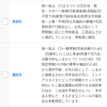
使い道は、(1)まちづくり(2)文化・観
光・スポーツ振興(3)産業振興(4)福祉(5)
子育て(6)教育(7)緑化保全(8)男女共同参
画・人権・平和(9)公共施設の整備(10)災
草加市
害対策(11)指定なし。お礼の品として、
寄附額に応じた市特産品、工芸品などか
ら選択していただき、寄附者に贈呈。
使い道は、(1)一般寄附(市政全般のため)
(2)越谷しらこばと基金(快適で活力あ
る魅力的なふるさとづくりのため) (3)
指定寄附(その他の事業や施設のため)
から選択可能。お礼の品として、ふるさ
と納税をされた市外在住の方に、インド
越谷市
アスカイダイビングの体験チケットや市
内のいちご観光農園を利用できる招待券
のほか、こめ油や手焼きせんべい、木目
込人形など、さまざまなジャンルの返礼
品を多数用意しています。