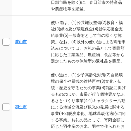
日部市民を除く)に、春日部市の特産品
や農産物等を贈呈。
使い道は、(1)公共施設整備(2)教育・福
祉(3)緑地及び環境保全(4)就学応援金支
給事業(5)一般寄附として市の様々な施
策。なお、(4)以外の使い道による寄附申
狭山市
込みについては、お礼の品として寄附額
に応じた工業製品、農産物、食品等から
選定したものや体験型の返礼品を贈呈。
使い道は、(1)少子高齢化対策(2)自然環
境の保全や景観の維持再生(3)文化・伝
統・歴史を守るための事業(4)前記に掲げ
るもののほか、市長が行う個性豊かなふ
るさとづくり事業(4-1)キャラクター活動
による地域交流及び観光の発展に関する
羽生市
事業(4-2)脱炭素化、地球温暖化適応に関
する事業。お礼の品として、寄附金額に
応じた羽生産のお米、羽生で作られたお