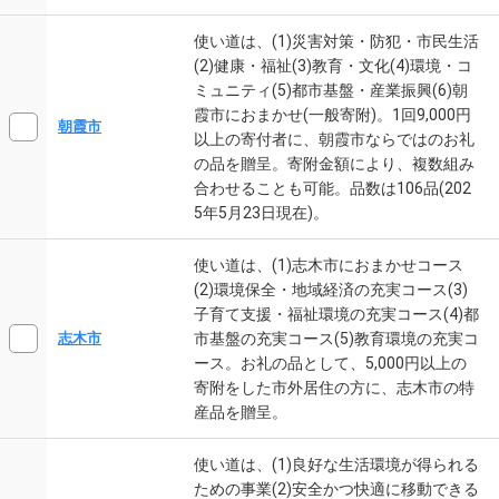
使い道は、(1)災害対策・防犯・市民生活
(2)健康・福祉(3)教育・文化(4)環境・コ
ミュニティ(5)都市基盤・産業振興(6)朝
霞市におまかせ(一般寄附)。1回9,000円
朝霞市
以上の寄付者に、朝霞市ならではのお礼
の品を贈呈。寄附金額により、複数組み
合わせることも可能。品数は106品(202
5年5月23日現在)。
使い道は、(1)志木市におまかせコース
(2)環境保全・地域経済の充実コース(3)
子育て支援・福祉環境の充実コース(4)都
市基盤の充実コース(5)教育環境の充実コ
志木市
ース。お礼の品として、5,000円以上の
寄附をした市外居住の方に、志木市の特
産品を贈呈。
使い道は、(1)良好な生活環境が得られる
ための事業(2)安全かつ快適に移動できる