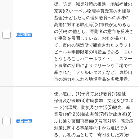
援、防災・減災対策の推進、地域福祉の
充実)(2)ノーベル物理学賞受賞梶田隆章
基金(子どもたちの理科教育への興味の
高揚に対する取組等)(3)市長が定めるも
の(4)その他とし、寄附者の意向を反映さ
東松山市
せ事業を展開している。お礼の品とし
て、市内の醸造所で醸造されたクラフト
ビールや季節限定の特産品である「白い
とうもろこしハニーホワイト」、スマー
ト農業の活用によりクリーンな工場で生
産された「フリルレタス」など、東松山
市の魅力あふれる地場産品を多数用意。
使い道は、(1)子育て及び教育(2)福祉、
保健及び医療(3)市民参加、文化及びスポ
ーツ(4)環境、防災及び生活(5)観光、産
業及び経済(6)都市基盤(7)行財政改革(8)
ふじ通り藤棚再整備(9)災害対応・感染症
春日部市
対策に関する事業等の中から選択でき
る。お礼の品として、寄附をした方(春