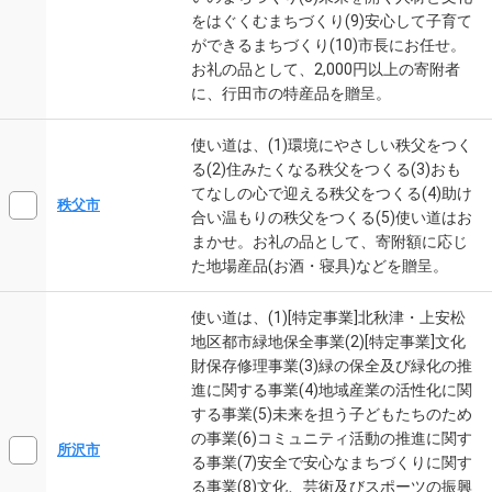
をはぐくむまちづくり(9)安心して子育て
ができるまちづくり(10)市長にお任せ。
お礼の品として、2,000円以上の寄附者
に、行田市の特産品を贈呈。
使い道は、(1)環境にやさしい秩父をつく
る(2)住みたくなる秩父をつくる(3)おも
てなしの心で迎える秩父をつくる(4)助け
秩父市
合い温もりの秩父をつくる(5)使い道はお
まかせ。お礼の品として、寄附額に応じ
た地場産品(お酒・寝具)などを贈呈。
使い道は、(1)[特定事業]北秋津・上安松
地区都市緑地保全事業(2)[特定事業]文化
財保存修理事業(3)緑の保全及び緑化の推
進に関する事業(4)地域産業の活性化に関
する事業(5)未来を担う子どもたちのため
の事業(6)コミュニティ活動の推進に関す
所沢市
る事業(7)安全で安心なまちづくりに関す
る事業(8)文化、芸術及びスポーツの振興