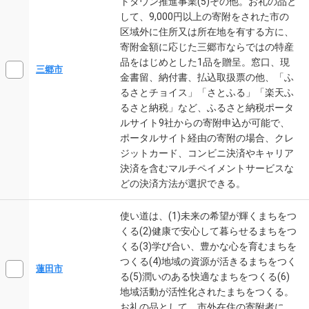
トタウン推進事業(5)その他。お礼の品と
して、9,000円以上の寄附をされた市の
区域外に住所又は所在地を有する方に、
寄附金額に応じた三郷市ならではの特産
品をはじめとした1品を贈呈。窓口、現
三郷市
金書留、納付書、払込取扱票の他、「ふ
るさとチョイス」「さとふる」「楽天ふ
るさと納税」など、ふるさと納税ポータ
ルサイト9社からの寄附申込が可能で、
ポータルサイト経由の寄附の場合、クレ
ジットカード、コンビニ決済やキャリア
決済を含むマルチペイメントサービスな
どの決済方法が選択できる。
使い道は、(1)未来の希望が輝くまちをつ
くる(2)健康で安心して暮らせるまちをつ
くる(3)学び合い、豊かな心を育むまちを
つくる(4)地域の資源が活きるまちをつく
蓮田市
る(5)潤いのある快適なまちをつくる(6)
地域活動が活性化されたまちをつくる。
お礼の品として、市外在住の寄附者に、