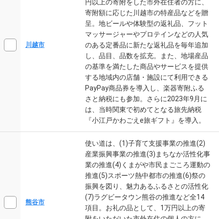
円以上の寄附をした市外在住者の方に、
寄附額に応じた川越市の特産品などを贈
呈。地ビールや体験型の返礼品、フット
マッサージャーやプロテインなどの人気
のある定番品に新たな返礼品を毎年追加
川越市
し、品目、品数を拡充。また、地場産品
の基準を満たした商品やサービスを提供
する地域内の店舗・施設にて利用できる
PayPay商品券を導入し、楽器寄附ふる
さと納税にも参加。さらに2023年9月に
は、当時関東で初めてとなる旅先納税
『小江戸かわごえe旅ギフト』を導入。
使い道は、(1)子育て支援事業の推進(2)
産業振興事業の推進(3)まちなか活性化事
業の推進(4)くまがや市民まごころ運動の
推進(5)スポーツ熱中都市の推進(6)祭の
振興を図り、魅力あるふるさとの活性化
(7)ラグビータウン熊谷の推進など全14
熊谷市
項目。お礼の品として、1万円以上の寄
附をいただいた市外在住の個人の方に、