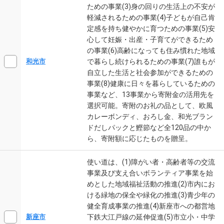
ための事業(3)身の回りの生活上の不安が
軽減されるための事業(4)子どもが自己肯
定感を持ち健やかに育つための事業(5)安
心して妊娠・出産・子育てができるため
の事業(6)高齢になっても住み慣れた地域
で暮らし続けられるための事業(7)誰もが
和光市
自立した生活と社会参加ができるための
事業(8)健康に日々を暮らしているための
事業など、13事業から寄附金の活用先を
選択可能。寄附のお礼の品として、欧風
カレーボンディ、おろし金、和光ブラン
ドだしパックと鰹節など全120品の中か
ら、寄附額に応じたものを贈呈。
使い道は、(1)障がい者・高齢者等の交流
事業及び支え合いボランティア事業を始
めとした地域福祉活動の推進(2)市内にお
ける緑地の保全や緑化の推進(3)青少年の
健全育成事業の推進(4)新座市への都営地
下鉄大江戸線の延伸促進(5)市立小・中学
新座市