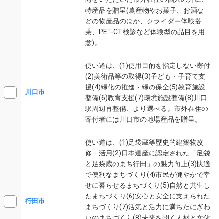
特産品を贈呈(農産物やお菓子、お酒な
どの物産品のほか、グライダー体験搭
乗、PET-CT検診など体験型の品目を用
意)。
使い道は、(1)使用目的を指定しない寄付
(2)美術品等の取得(3)子ども・子育て支
援(4)緑化の推進・緑の保全(5)教育施設
川口市
整備(6)教育支援(7)環境施設整備(8)川口
駅周辺再整備、より選べる。市外在住の
寄付者には川口市の地場産品を贈呈。
使い道は、(1)足袋蔵等歴史的建築物改
修・活用(2)日本遺産に認定された「足袋
と足袋蔵のまち行田」の魅力向上(3)快適
で便利なまちづくり(4)市民が健やかで幸
せに暮らせるまちづくり(5)自然と共生し
たまちづくり(6)安心と安全に支えられた
行田市
まちづくり(7)活気と活力に満ちたにぎわ
いのまちづくり(8)未来を開く人材と文化